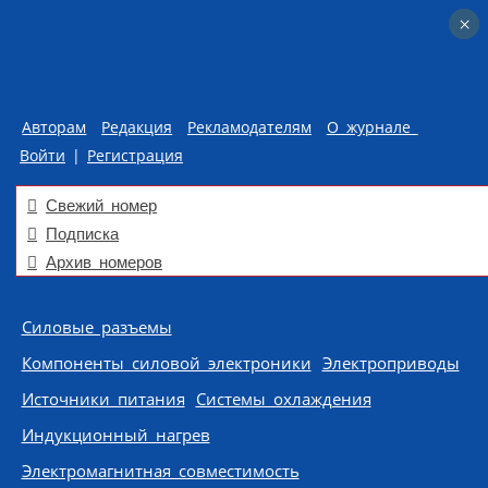
×
×
Авторам
Редакция
Рекламодателям
О журнале
Войти
|
Регистрация
Свежий номер
Подписка
Архив номеров
Skip to content
Силовые разъемы
Компоненты силовой электроники
Электроприводы
Источники питания
Системы охлаждения
Индукционный нагрев
Электромагнитная совместимость