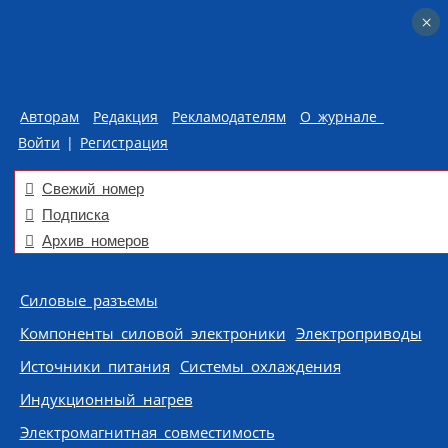
×
×
Авторам
Редакция
Рекламодателям
О журнале
Войти
|
Регистрация
Свежий номер
Подписка
Архив номеров
Skip to content
Силовые разъемы
Компоненты силовой электроники
Электроприводы
Источники питания
Системы охлаждения
Индукционный нагрев
Электромагнитная совместимость