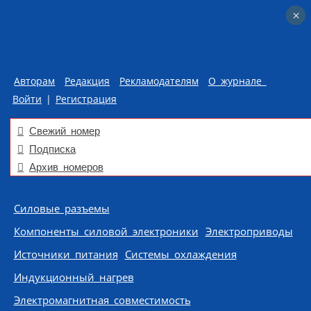
×
×
Авторам
Редакция
Рекламодателям
О журнале
Войти
|
Регистрация
Свежий номер
Подписка
Архив номеров
Skip to content
Силовые разъемы
Компоненты силовой электроники
Электроприводы
Источники питания
Системы охлаждения
Индукционный нагрев
Электромагнитная совместимость