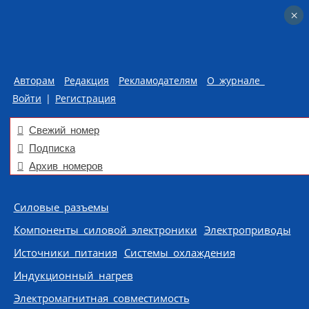
×
×
Авторам
Редакция
Рекламодателям
О журнале
Войти
|
Регистрация
Свежий номер
Подписка
Архив номеров
Skip to content
Силовые разъемы
Компоненты силовой электроники
Электроприводы
Источники питания
Системы охлаждения
Индукционный нагрев
Электромагнитная совместимость