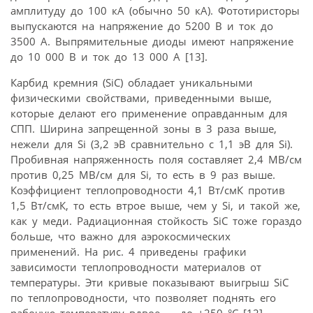
амплитуду до 100 кА (обычно 50 кА). Фототиристоры
выпускаются на напряжение до 5200 В и ток до
3500 А. Выпрямительные диоды имеют напряжение
до 10 000 В и ток до 13 000 А [13].
Карбид кремния (SiC) обладает уникальными
физическими свойствами, приведенными выше,
которые делают его применение оправданным для
СПП. Ширина запрещенной зоны в 3 раза выше,
нежели для Si (3,2 эВ сравнительно с 1,1 эВ для Si).
Пробивная напряженность поля составляет 2,4 МВ/см
против 0,25 МВ/см для Si, то есть в 9 раз выше.
Коэффициент теплопроводности 4,1 Вт/смК против
1,5 Вт/смК, то есть втрое выше, чем у Si, и такой же,
как у меди. Радиационная стойкость SiC тоже гораздо
больше, что важно для аэрокосмических
применений. На рис. 4 приведены графики
зависимости теплопровод­ности материалов от
температуры. Эти кривые показывают выигрыш SiC
по теплопроводности, что позволяет поднять его
рабочую температуру вдвое — до +250 °С [12].