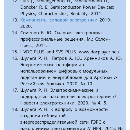
Luts J., Schlangenotto H., Scheuermann U.,
Doncker R. E. Semiconductor Power Devices:
Physics, Characteristics, Reability, 2011.
Компоненты силовой электроники
2019–
2020.
Семенов Б. Ю. Силовая электроника:
профессиональные решения. М.: Солон-
Пресс, 2011.
HVDC PLUS and SVS PLUS. www.docplayer.net/
Шульга Р. Н., Петров А. Ю., Хренников А. Ю.
Энергетические платформы с
использованием цифровых модульных
подстанций и энергоблоков для Арктики //
Российская Арктика. 2020. № 10.
Шульга Р. Н. Электрохимические и
водородные накопители электроэнергии //
Новости электротехники. 2020. № 4, 5.
Шульга Р. Н. К вопросу о возможности
создания гибридной
энергораспределительной сети ГЭРС с
накоплением электроэнергии // НРЭ. 2015. №