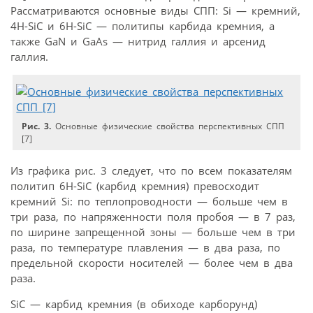
Рассматриваются основные виды СПП: Si — кремний,
4H-SiC и 6H-SiC — политипы карбида кремния, а
также GaN и GaAs — нитрид галлия и арсенид
галлия.
Рис. 3.
Основные физические свойства перспективных СПП
[7]
Из графика рис. 3 следует, что по всем показателям
политип 6Н-SiC (карбид кремния) превосходит
кремний Si: по теплопровод­ности — больше чем в
три раза, по напряженности поля пробоя — в 7 раз,
по ширине запрещенной зоны — больше чем в три
раза, по температуре плавления — в два раза, по
предельной скорости носителей — более чем в два
раза.
SiC — карбид кремния (в обиходе карборунд)