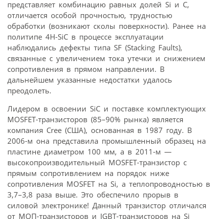
представляет комбинацию равных долей Si и C,
отличается особой прочностью, трудностью
обработки (возникают сколы поверхности). Ранее на
политипе 4Н-SiC в процессе эксплуатации
наблюдались дефекты типа SF (Stacking Faults),
связанные с увеличением тока утечки и снижением
сопротивления в прямом направлении. В
дальнейшем указанные недостатки удалось
преодолеть.
Лидером в освоении SiC и поставке комплектующих
MOSFET-транзисторов (85–90% рынка) является
компания Сree (США), основанная в 1987 году. В
2006-м она представила промышленный образец на
пластине диаметром 100 мм, а в 2011-м —
высокопроизводительный MOSFET-транзистор с
прямым сопротивлением на порядок ниже
сопротивления MOSFET на Si, а теплопроводностью в
3,7–3,8 раза выше. Это обеспечило прорыв в
силовой электронике! Данный транзистор отличался
от МОП-транзисторов и IGBT-транзисторов на Si