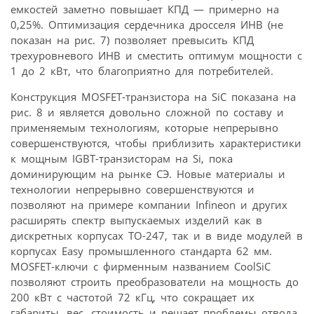
емкостей заметно повышает КПД — примерно на
0,25%. Оптимизация сердечника дросселя ИНВ (не
показан на рис. 7) позволяет превысить КПД
трехуровневого ИНВ и сместить оптимум мощности с
1 до 2 кВт, что благоприятно для потребителей.
Конструкция MOSFET-транзистора на SiC показана на
рис. 8 и является довольно сложной по составу и
применяемым технологиям, которые непрерывно
совершенствуются, чтобы приблизить характеристики
к мощным IGBT-транзисторам на Si, пока
доминирующим на рынке СЭ. Новые материалы и
технологии непрерывно совершенствуются и
позволяют на примере компании Infineon и других
расширять спектр выпускаемых изделий как в
дискретных корпусах ТО-247, так и в виде модулей в
корпусах Easy промышленного стандарта 62 мм.
MOSFET-ключи с фирменным названием CoolSiC
позволяют строить преобразователи на мощность до
200 кВт с частотой 72 кГц, что сокращает их
габариты, вес, стоимость и решает проблемы отвода