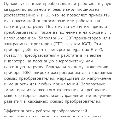
Однако указанные преобразователи работают в двух
квадрантах активной и реактивной мощностей
(соответственно
Р
и
Q
), что не позволяет применять
их в пассивной энергосистеме или работать на
пассивную нагрузку. Поэтому на смену им пришли
преобразователи, также выполненные на основе Si с
использованием биполярных IGBT-транзисторов или
запираемых тиристоров (GTO, а затем IGCT). Эти
приборы действуют в четырех квадрантах
Р
и
Q
,
позволяя преобразователям работать в качестве
инвертора на пассивную энергосистему или
пассивную нагрузку. Благодаря мягкому включению
приборы IGBT широко распространяются в каскадных
схемах преобразователей, наращивая их напряжение
и мощность для любых применений. Запираемые
тиристоры из-за жесткого включения и требования
малого разброса импульсов управления не получили
развития в каскадных схемах преобразователей.
Эффективность работы преобразователей
определяется падением напряжения на силовых