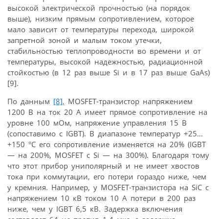
высокой электрической прочностью (на порядок
выше), низким прямым сопротивлением, которое
мало зависит от температуры перехода, широкой
запретной зоной и малым током утечки,
стабильностью теплопроводности во времени и от
температуры, высокой надежностью, радиационной
стойкостью (в 12 раз выше Si и в 17 раз выше GaAs)
[9].
По данным
[8],
MOSFET-транзистор напряжением
1200 В на ток 20 А имеет прямое сопротивление на
уровне 100 мОм, напряжение управления 15 В
(сопоставимо с IGBT). В диапазоне температур +25…
+150 °С его сопротивление изменяется на 20% (IGBT
— на 200%, MOSFET c Si — на 300%). Благодаря тому
что этот прибор униполярный и не имеет хвостов
тока при коммутации, его потери гораздо ниже, чем
у кремния. Например, у MOSFET-транзистора на SiC c
напряжением 10 кВ током 10 А потери в 200 раз
ниже, чем у IGBT 6,5 кВ. Задержка включения