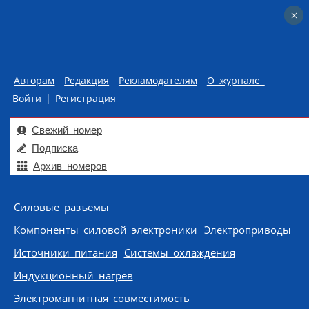
×
×
Авторам
Редакция
Рекламодателям
О журнале
Войти
|
Регистрация
Свежий номер
Подписка
Архив номеров
Skip to content
Силовые разъемы
Компоненты силовой электроники
Электроприводы
Источники питания
Системы охлаждения
Индукционный нагрев
Электромагнитная совместимость