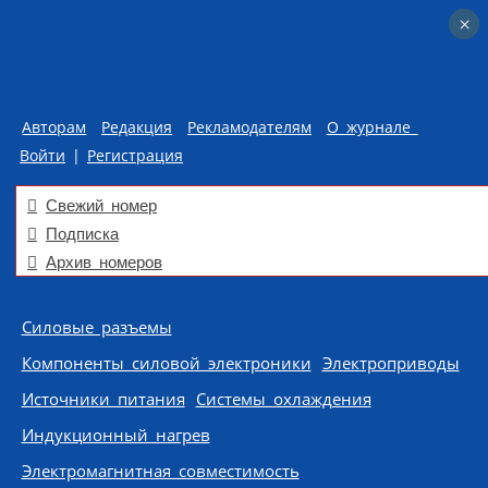
×
×
Авторам
Редакция
Рекламодателям
О журнале
Войти
|
Регистрация
Свежий номер
Подписка
Архив номеров
Skip to content
Силовые разъемы
Компоненты силовой электроники
Электроприводы
Источники питания
Системы охлаждения
Индукционный нагрев
Электромагнитная совместимость