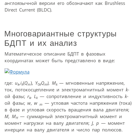
англоязычной версии его обозначают как Brushless
Direct Current (BLDC).
Многовариантные структуры
БДПТ и их анализ
Математическое описание БДПТ в фазовых
координатах может быть представлено в виде:
где:
u
,i
(
Q
),
Y
Q
), M
—
мгновенные напряжение,
k
k
m
0
k
m
k
ток, потокосцепление и электромагнитный момент
k
-
ой фазы;
r
, L
— сопротивление и индуктивность
k
-
k
k
ой фазы;
w
,
w
— угловая частота напряжения (тока)
m
в фазе и угловая скорость вращения вала двигателя;
M, M
— суммарный электромагнитный момент и
H
момент нагрузки на валу двигателя;
J, p
— момент
инерции на валу двигателя и число пар полюсов.