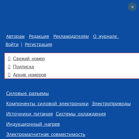
×
×
Авторам
Редакция
Рекламодателям
О журнале
Войти
|
Регистрация
Свежий номер
Подписка
Архив номеров
Skip to content
Силовые разъемы
Компоненты силовой электроники
Электроприводы
Источники питания
Системы охлаждения
Индукционный нагрев
Электромагнитная совместимость