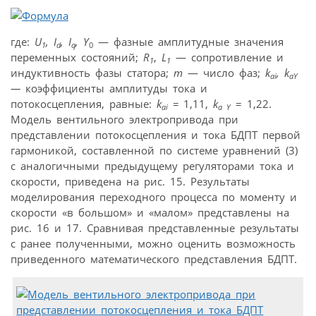
где:
U
, I
, I
,
Y
— фазные амплитудные значения
1
d
q
0
переменных состояний;
R
,
L
— сопротивление и
1
1
индуктивность фазы статора;
m
— число фаз;
k
, k
ai
aY
—
коэффициенты амплитуды тока и
потокосцепления, равные:
k
=
1,11,
k
= 1,22.
ai
a Y
Модель вентильного электропривода при
представлении потокосцепления и тока БДПТ первой
гармоникой, составленной по системе уравнений (3)
с аналогичными предыдущему регуляторами тока и
скорости, приведена на рис. 15. Результаты
моделирования переходного процесса по моменту и
скорости «в большом» и «малом» представлены на
рис. 16 и 17. Сравнивая представленные результаты
с ранее полученными, можно оценить возможность
приведенного математического представления БДПТ.