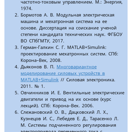
частотно-токовым управлением. М.: Энергия,
1974.
Бормотов А. В. Модульная электрическая
машина и мехатронная система на ее
основе. Диссертация на соискание ученой
степени кандидата технических наук. ФГБОУ
ВО СПбГМТУ, 2017.
Герман-Галкин С. Г. MATLAB+Simulink:
проектирование мехатронных систем. СПб:
Корона–Век, 2008.
Дьяконов В. П.
Многовариантное
моделирование силовых устройств в
MATLAB+Simulink
// Силовая электроника.
2011. № 1.
Овчинников И. Е. Вентильные электрические
двигатели и привод на их основе (курс
лекций). СПб: Корона–Век. 2006.
Слежановский О. В., Дацковский Л. Х.,
Кузнецов И. С., Лебедев Е. Д., Тарасенко Л.
М. Системы подчиненного регулирования
электропривода переменного тока с