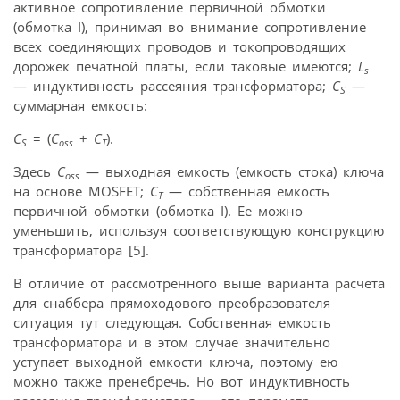
активное сопротивление первичной обмотки
(обмотка I), принимая во внимание сопротивление
всех соединяющих проводов и токопроводящих
дорожек печатной платы, если таковые имеются;
L
s
— индуктивность рассеяния трансформатора;
C
—
S
суммарная емкость:
C
= (
C
+
C
).
S
oss
T
Здесь
C
— выходная емкость (емкость стока) ключа
oss
на основе MOSFET;
C
— собственная емкость
T
первичной обмотки (обмотка I). Ее можно
уменьшить, используя соответствующую конструкцию
трансформатора [5].
В отличие от рассмотренного выше варианта расчета
для снаббера прямоходового преобразователя
ситуация тут следующая. Собственная емкость
трансформатора и в этом случае значительно
уступает выходной емкости ключа, поэтому ею
можно также пренебречь. Но вот индуктивность