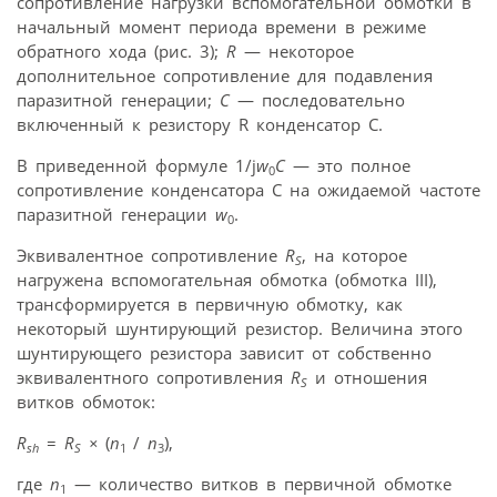
сопротивление нагрузки вспомогательной обмотки в
начальный момент периода времени в режиме
обратного хода (рис. 3);
R
— некоторое
дополнительное сопротивление для подавления
паразитной генерации;
C
— последовательно
включенный к резистору R конденсатор С.
В приведенной формуле 1/j
w
C
— это полное
0
сопротивление конденсатора С на ожидаемой частоте
паразитной генерации
w
.
0
Эквивалентное сопротивление
R
, на которое
S
нагружена вспомогательная обмотка (обмотка III),
трансформируется в первичную обмотку, как
некоторый шунтирующий резистор. Величина этого
шунтирующего резистора зависит от собственно
эквивалентного сопротивления
R
и отношения
S
витков обмоток:
R
=
R
×
(
n
/
n
),
sh
S
1
3
где
n
— количество витков в первичной обмотке
1