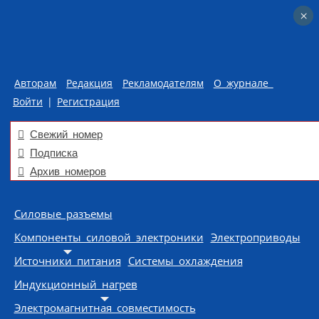
×
×
Авторам
Редакция
Рекламодателям
О журнале
Войти
|
Регистрация
Свежий номер
Подписка
Архив номеров
Skip to content
Силовые разъемы
Компоненты силовой электроники
Электроприводы
Источники питания
Системы охлаждения
Индукционный нагрев
Электромагнитная совместимость