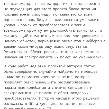
трансформаторов (весьма дорогих), но совершенно
не подходящих для этого проекта блока питания.
Компьютерная симуляция показала это со всей
однозначностью. Безуспешные попытки уменьшить
уровень помех от преобразователя с таким
трансформатором путем радиолюбительских потуг и
манипуляций с магнитным зазором, ухищрениями в
намотке обмоток, вариациями элементов снаббера не
давали сколь-нибудь ощутимых результатов.
Резисторы снаббера грелись, синфазные помехи и
излучения электромагнитных помех не уменьшались.
В ходе работ над этим проектом автором статьи
было совершенно случайно найдено не имевшее
аналогов схемотехническое решение, которое
позволяет резко уменьшить рассматриваемые
паразитные колебания и снизить синфазные и
электромагнитные помехи в обратноходовых
преобразователях. История находки этого решения
рассказана в [6], а детальное описание впервые
было опубликовано в [7].