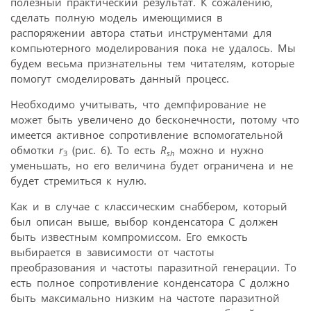
полезный практический результат. К сожалению,
сделать полную модель имеющимися в
распоряжении автора статьи инструментами для
компьютерного моделирования пока не удалось. Мы
будем весьма признательны тем читателям, которые
помогут смоделировать данный процесс.
Необходимо учитывать, что демпфирование не
может быть увеличено до бесконечности, потому что
имеется активное сопротивление вспомогательной
обмотки
r
(рис. 6). То есть
R
можно и нужно
3
sh
уменьшать, но его величина будет ограничена и не
будет стремиться к нулю.
Как и в случае с классическим снаббером, который
был описан выше, выбор конденсатора C должен
быть известным компромиссом. Его емкость
выбирается в зависимости от частоты
преобразования и частоты паразитной генерации. То
есть полное сопротивление конденсатора C должно
быть максимально низким на частоте паразитной