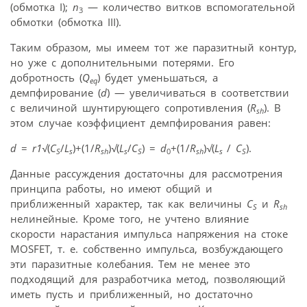
(обмотка I);
n
— количество витков вспомогательной
3
обмотки (обмотка III).
Таким образом, мы имеем тот же паразитный контур,
но уже с дополнительными потерями. Его
добротность (
Q
) будет уменьшаться, а
eq
демпфирование (
d
) — увеличиваться в соответствии
с величиной шунтирующего сопротивления (
R
). В
sh
этом случае коэффициент демпфирования равен:
d
=
r1√
(
C
/
L
)+(1/
R
)
√
(
L
/
C
) =
d
+(1/
R
)
√
(
L
/
C
).
S
s
sh
s
S
0
sh
s
S
Данные рассуждения достаточны для рассмотрения
принципа работы, но имеют общий и
приближенный характер, так как величины
C
и
R
S
sh
нелинейные. Кроме того, не учтено влияние
скорости нарастания импульса напряжения на стоке
MOSFET, т. е. собственно импульса, возбуждающего
эти паразитные колебания. Тем не менее это
подходящий для разработчика метод, позволяющий
иметь пусть и приближенный, но достаточно