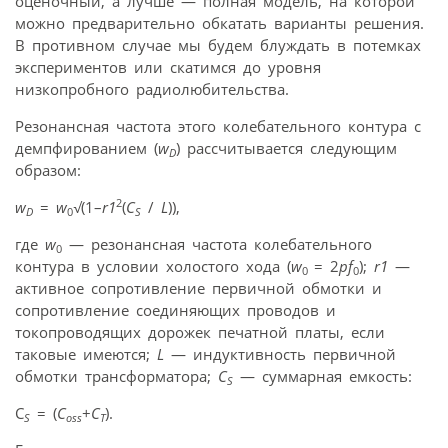
оценочный, а лучше — полная модель, на которой
можно предварительно обкатать варианты решения.
В противном случае мы будем блуждать в потемках
экспериментов или скатимся до уровня
низкопробного радиолюбительства.
Резонансная частота этого колебательного контура с
демпфированием (
w
) рассчитывается следующим
D
образом:
2
w
=
w
√
(1–
r1
(
C
/
L
)),
D
0
S
где
w
— резонансная частота колебательного
0
контура в условии холостого хода (
w
= 2
pf
);
r1
—
0
0
активное сопротивление первичной обмотки и
сопротивление соединяющих проводов и
токопроводящих дорожек печатной платы, если
таковые имеются;
L
— индуктивность первичной
обмотки трансформатора;
C
— суммарная емкость:
S
C
= (
C
+
C
).
S
oss
T