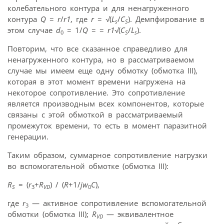
колебательного контура и для ненагруженного
контура
Q
=
r
/
r1
, где
r
=
√
(
L
/
C
). Демпфирование в
s
S
этом случае
d
= 1/
Q
= =
r1√
(
C
/
L
).
0
S
s
Повторим, что все сказанное справедливо для
ненагруженного контура, но в рассматриваемом
случае мы имеем еще одну обмотку (обмотка III),
которая в этот момент времени нагружена на
некоторое сопротивление. Это сопротивление
является производным всех компонентов, которые
связаны с этой обмоткой в рассматриваемый
промежуток времени, то есть в момент паразитной
генерации.
Таким образом, суммарное сопротивление нагрузки
во вспомогательной обмотке (обмотка III):
R
= (
r
+
R
) / (
R
+1/
jw
C
),
S
3
VD
0
где
r
— активное сопротивление вспомогательной
3
обмотки (обмотка III);
R
— эквивалентное
VD