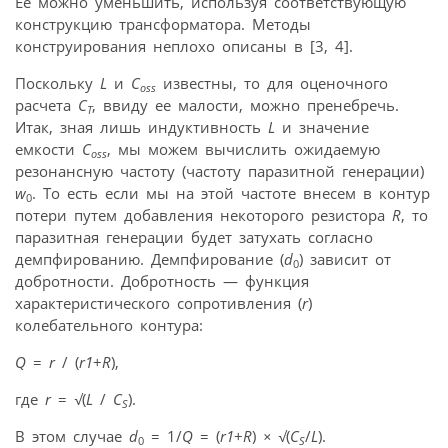
Ее можно уменьшить, используя соответствующую
конструкцию трансформатора. Методы
конструирования неплохо описаны в [3, 4].
Поскольку
L
и
C
известны, то для оценочного
oss
расчета
C
, ввиду ее малости, можно пренебречь.
T
Итак, зная лишь индуктивность
L
и значение
емкости
C
, мы можем вычислить ожидаемую
oss
резонансную частоту (частоту паразитной генерации)
w
. То есть если мы на этой частоте внесем в контур
0
потери путем добавления некоторого резистора
R
, то
паразитная генерации будет затухать согласно
демпфированию. Демпфирование (
d
) зависит от
0
добротности. Добротность — функция
характеристического сопротивления (
r
)
колебательного контура:
Q
=
r
/ (
r1
+
R
),
где
r
=
√
(
L
/
C
).
S
В этом случае
d
= 1/
Q
= (
r1
+
R
)
×
√
(
C
/
L
).
0
S