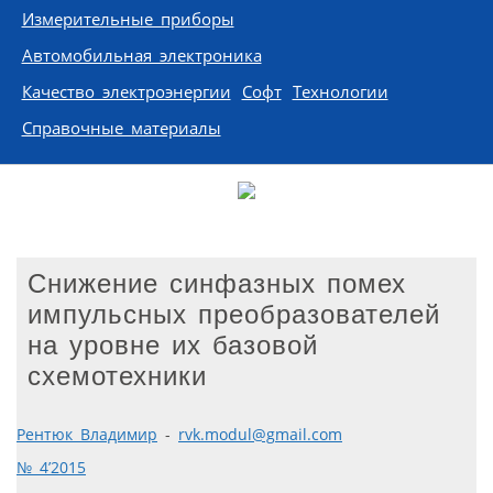
Измерительные приборы
Автомобильная электроника
Качество электроэнергии
Софт
Технологии
Справочные материалы
Снижение синфазных помех
импульсных преобразователей
на уровне их базовой
схемотехники
Рентюк Владимир
-
rvk.modul@gmail.com
№ 4’2015