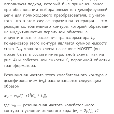
используем подход, который был применен ранее
при обосновании выбора элементов демпфирующей
цепи для прямоходового преобразователя, с учетом
того, что в этом случае паразитная генерация — это
реакция колебательного контура, который образован
не индуктивностью первичной обмотки, а
индуктивностью рассеяния трансформатора
L
.
s
Конденсатор этого контура является суммой емкости
стока
C
мощного ключа на основе MOSFET (он
oss
может быть в составе интегральной схемы, как на
рис. 4) и собственной емкости
C
первичной обмотки
T
трансформатора.
Резонансная частота этого колебательного контура с
демпфированием (
w
) рассчитывается следующим
D
образом:
2
w
=
w
√
(1–
r1
(
C
/
L
)),
D
0
S
s
где
w
— резонансная частота колебательного
0
контура в условии холостого хода (
w
= 2
pf
);
r1
—
0
0