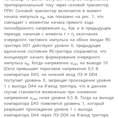
пропорциональный току через силовой транзистор
ППН. Силовой транзистор включается в момент
начала импульса
u
, как показано на рис. 1, что
ф
совпадает с моментом начала прямого хода
пилообразного напряжения
u
. Как и в предыдущем
п
периоде, начиная с момента
t
=
t
окончания
3
очередного тактового импульса на обоих входах RS-
триггера DD1 действуют уровни 0, предыдущее
единичное состояние RS-триггера сохраняется, что
инициирует начало формирования очередного
импульса
u
. Когда напряжение
u
на выводе 10
ф
zero
(Zero) превышает пороговое напряжение 0,5 В
компаратора DA5, на нижний вход ЛЭ И DD4
поступает уровень 0, запрещая прохождение уровня
1 с выхода DA4 на
R
-вход триггера, что в данном
случае становится возможным при снижении
напряжения
u
ниже уровня 0,5 В. Тогда на выходе
zero
компаратора DA5 появляется уровень 1, который
разрешает прохождение уровня 1 с выхода
компаратора DA4 через ЛЭ DD4 на R-вход триггера