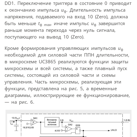
DD1. Переключение триггера в состояние 0 приводит
к окончанию импульса
u
. Длительность импульса
ф
напряжения, подаваемого на вход 10 (Zero), должна
быть меньше
t
, иначе импульс
u
завершится
ф
max
ф
раньше момента перехода через нуль сигнала,
поступающего на вывод 10 (Zero).
Кроме формирования управляющих импульсов
u
ф
необходимой для силовой части ППН длительности,
в микросхеме UC3865 реализуются функции защиты
микросхемы и всей системы, а также плавный пуск
системы, состоящей из силовой части и схемы
управления. Часть микросхемы, реализующая эти
функции, представлена на рис. 5, а временные
диаграммы, иллюстрирующие ее функционирование,
— на рис. 6.