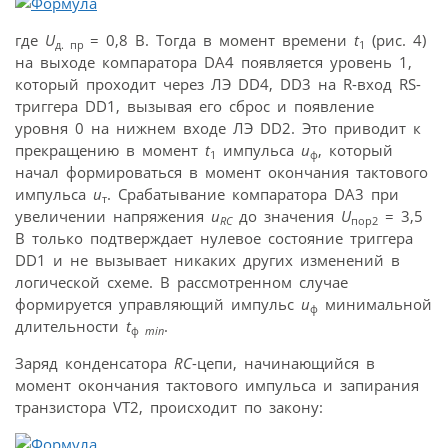
где
U
= 0,8 В. Тогда в момент времени
t
(рис. 4)
д. пр
1
на выходе компаратора DA4 появляется уровень 1,
который проходит через ЛЭ DD4, DD3 на R-вход RS-
триггера DD1, вызывая его сброс и появление
уровня 0 на нижнем входе ЛЭ DD2. Это приводит к
прекращению в момент
t
импульса
u
, который
1
ф
начал формироваться в момент окончания тактового
импульса
u
. Срабатывание компаратора DA3 при
т
увеличении напряжения
u
до значения
U
= 3,5
RC
пор2
В только подтверждает нулевое состояние триггера
DD1 и не вызывает никаких других изменений в
логической схеме. В рассмотренном случае
формируется управляющий импульс
u
минимальной
ф
длительности
t
.
ф
min
Заряд конденсатора
RC
-цепи, начинающийся в
момент окончания тактового импульса и запирания
транзистора VT2, происходит по закону: