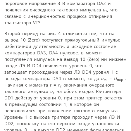
пороговое напряжение 3 В компаратора DA2 и
появления очередного тактового импульса
u
, что
т
связано с инерционностью процесса отпирания
транзистора VT3.
Второй период на рис. 4 отличается тем, что на
вывод 10 (Zero) поступает прямоугольный импульс
избыточной длительности, а исходное состояние
компараторов DA3, DA4 нулевое, в момент
поступления импульса на вывод 10 (Zero) ни нижнем
входе ЛЭ И DD4 появляется уровень 0, что
запрещает прохождение через ЛЭ DD4 уровня 1 с
выхода компаратора DA4 в момент, когда
u
=
U
.
RC
пор1
Начиная с момента
t
=
t
окончания очередного
2
тактового импульса
u
на обоих входах RS-триггера
т
DD1 действуют уровни 0, при этом триггер остается
в предыдущем состоянии 1, в которое он
переключился при появлении тактового импульса.
Уровень 1 с выхода триггера проходит через ЛЭ И
DD2, поскольку на его верхнем входе установился
уровень 0. На выходе DD2 начинает формироваться