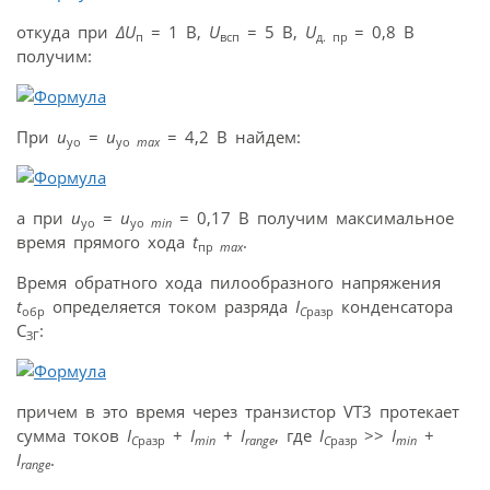
откуда при
∆
U
= 1 В,
U
= 5 В,
U
= 0,8 В
п
всп
д. пр
получим:
При
u
=
u
= 4,2 В найдем:
уо
уо
max
а при
u
=
u
= 0,17 В получим максимальное
уо
уо
min
время прямого хода
t
.
пр
max
Время обратного хода пилообразного напряжения
t
определяется током разряда
I
конденсатора
обр
C
разр
C
:
ЗГ
причем в это время через транзистор VT3 протекает
сумма токов
I
+
I
+
I
, где
I
>>
I
+
C
разр
min
range
C
разр
min
I
.
range