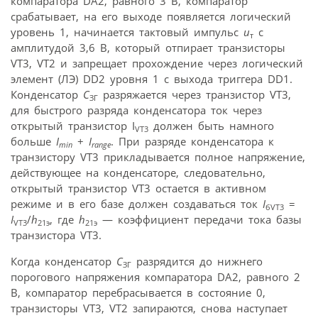
компаратора DA2, равного 3 В, компаратор
срабатывает, на его выходе появляется логический
уровень 1, начинается тактовый импульс
u
с
т
амплитудой 3,6 В, который отпирает транзисторы
VT3, VT2 и запрещает прохождение через логический
элемент (ЛЭ) DD2 уровня 1 с выхода триггера DD1.
Конденсатор
C
разряжается через транзистор VT3,
ЗГ
для быстрого разряда конденсатора ток через
открытый транзистор I
должен быть намного
VT3
больше
I
+
I
. При разряде конденсатора к
min
range
транзистору VT3 прикладывается полное напряжение,
действующее на конденсаторе, следовательно,
открытый транзистор VT3 остается в активном
режиме и в его базе должен создаваться ток
I
=
бVT3
I
/
h
, где
h
— коэффициент передачи тока базы
VT3
21э
21э
транзистора VT3.
Когда конденсатор
C
разрядится до нижнего
ЗГ
порогового напряжения компаратора DA2, равного 2
В, компаратор перебрасывается в состояние 0,
транзисторы VT3, VT2 запираются, снова наступает