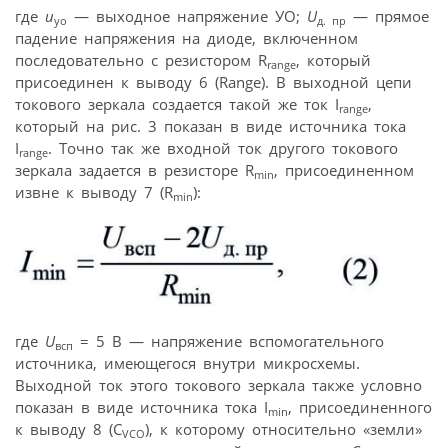
где
u
— выходное напряжение УО;
U
— прямое
уо
д. пр
падение напряжения на диоде, включенном
последовательно с резистором R
, который
range
присоединен к выводу 6 (Range). В выходной цепи
токового зеркала создается такой же ток I
,
range
который на рис. 3 показан в виде источника тока
I
. Точно так же входной ток другого токового
range
зеркала задается в резисторе R
, присоединенном
min
извне к выводу 7 (R
):
min
где
U
= 5 В — напряжение вспомогательного
всп
источника, имеющегося внутри микросхемы.
Выходной ток этого токового зеркала также условно
показан в виде источника тока I
, присоединенного
min
к выводу 8 (C
), к которому относительно «земли»
VCO