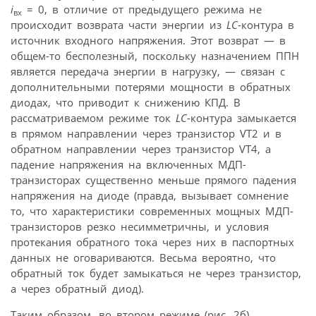
i
= 0, в отличие от предыдущего режима не
вх
происходит возврата части энергии из
LC
-контура в
источник входного напряжения. Этот возврат — в
общем-то бесполезный, поскольку назначением ППН
является передача энергии в нагрузку, — связан с
дополнительными потерями мощности в обратных
диодах, что приводит к снижению КПД. В
рассматриваемом режиме ток
LC
-контура замыкается
в прямом направлении через транзистор VT2 и в
обратном направлении через транзистор VT4, а
падение напряжения на включенных МДП-
транзисторах существенно меньше прямого падения
напряжения на диоде (правда, вызывает сомнение
то, что характеристики современных мощных МДП-
транзисторов резко несимметричны, и условия
протекания обратного тока через них в паспортных
данных не оговариваются. Весьма вероятно, что
обратный ток будет замыкаться не через транзистор,
а через обратный диод).
Таким образом, во втором режиме (рис. 2б)