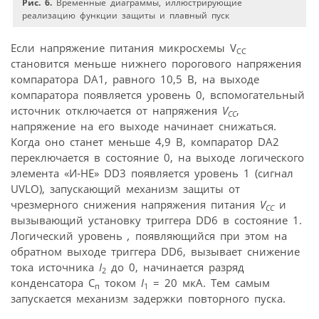
Рис. 6.
Временные диаграммы, иллюстрирующие
реализацию функции защиты и плавный пуск
Если напряжение питания микросхемы V
CC
становится меньше нижнего порогового напряжения
компаратора DA1, равного 10,5 В, на выходе
компаратора появляется уровень 0, вспомогательный
источник отключается от напряжения
V
,
CC
напряжение на его выходе начинает снижаться.
Когда оно станет меньше 4,9 В, компаратор DA2
переключается в состояние 0, на выходе логического
элемента «И-НЕ» DD3 появляется уровень 1 (сигнал
UVLO), запускающий механизм защиты от
чрезмерного снижения напряжения питания
V
и
CC
вызывающий установку триггера DD6 в состояние 1.
Логический уровень
,
появляющийся при этом на
обратном выходе триггера DD6, вызывает снижение
тока источника
I
до 0, начинается разряд
2
конденсатора C
током
I
= 20 мкА. Тем самым
п
1
запускается механизм задержки повторного пуска.