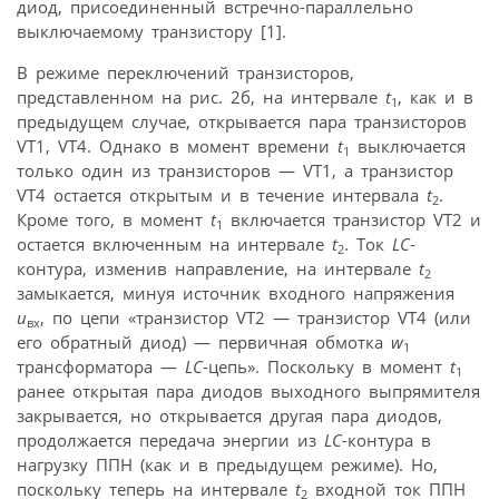
диод, присоединенный встречно-параллельно
выключаемому транзистору [1].
В режиме переключений транзисторов,
представленном на рис. 2б, на интервале
t
, как и в
1
предыдущем случае, открывается пара транзисторов
VT1, VT4. Однако в момент времени
t
выключается
1
только один из транзисторов — VT1, а транзистор
VT4 остается открытым и в течение интервала
t
.
2
Кроме того, в момент
t
включается транзистор VT2 и
1
остается включенным на интервале
t
. Ток
LC
-
2
контура, изменив направление, на интервале
t
2
замыкается, минуя источник входного напряжения
u
, по цепи «транзистор VT2 — транзистор VT4 (или
вх
его обратный диод) — первичная обмотка
w
1
трансформатора —
LC
-цепь». Поскольку в момент
t
1
ранее открытая пара диодов выходного выпрямителя
закрывается, но открывается другая пара диодов,
продолжается передача энергии из
LC
-контура в
нагрузку ППН (как и в предыдущем режиме). Но,
поскольку теперь на интервале
t
входной ток ППН
2