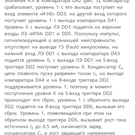
значение 4,9 В компаратора DA2 (рис. 5), компаратор
срабатывает, уровень 1 с его выхода поступает на
вход элемента «И-НЕ» DD3, на другой вход которого
поступает уровень 1 с выхода компаратора DA1.
Уровень 0 с выхода ЛЭ DD3 подается на верхние
входы ЛЭ «ИЛИ» DD1 и DD5. Поскольку импульс,
сигнализирующий о возникшей неисправности,
отсутствует на выводе 15 (Fault) микросхемы, на
нижний вход ЛЭ DD1 с выхода компаратора DA3
подается уровень 0, с выхода ЛЭ DD1 на S-вход
триггера DD2 поступает уровень 0. Конденсатор C
п
цепи плавного пуска разряжен током
I
, на выходе
1
компаратора DA4 и на R-входе триггера DD2
поддерживается уровень 1, поэтому в момент
поступления уровня 0 на S-вход триггера DD2
происходит его сброс, уровень 1 с обратного выхода
DD2 подается на
R
-вход триггера DD6, вызывая его
сброс. Уровень 1, появляющийся при этом на
обратном выходе триггера DD6, вызывает рост тока
источника
I
до 0,5 мА, начинается заряд
2
конденсатора
C
и рост задающего напряжения
п