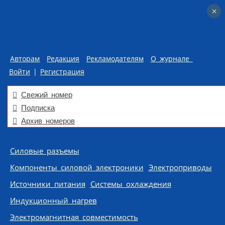
×
×
Авторам
Редакция
Рекламодателям
О журнале
Войти
|
Регистрация
Свежий номер
Подписка
Архив номеров
Skip to content
Силовые разъемы
Компоненты силовой электроники
Электроприводы
Источники питания
Системы охлаждения
Индукционный нагрев
Электромагнитная совместимость