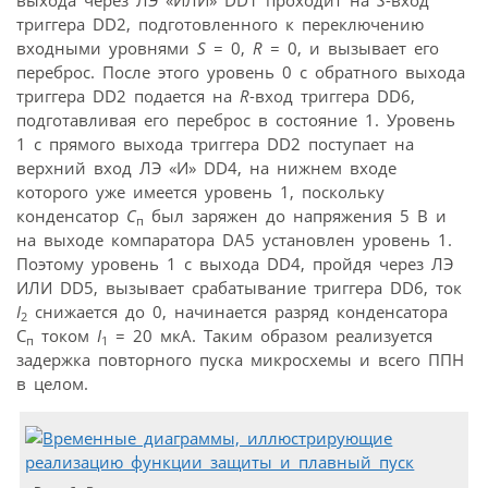
триггера DD2, подготовленного к переключению
входными уровнями
S
= 0,
R
= 0, и вызывает его
переброс. После этого уровень 0 с обратного выхода
триггера DD2 подается на
R
-вход триггера DD6,
подготавливая его переброс в состояние 1. Уровень
1 с прямого выхода триггера DD2 поступает на
верхний вход ЛЭ «И» DD4, на нижнем входе
которого уже имеется уровень 1, поскольку
конденсатор
C
был заряжен до напряжения 5 В и
п
на выходе компаратора DA5 установлен уровень 1.
Поэтому уровень 1 с выхода DD4, пройдя через ЛЭ
ИЛИ DD5, вызывает срабатывание триггера DD6, ток
I
снижается до 0, начинается разряд конденсатора
2
C
током
I
= 20 мкА. Таким образом реализуется
п
1
задержка повторного пуска микросхемы и всего ППН
в целом.