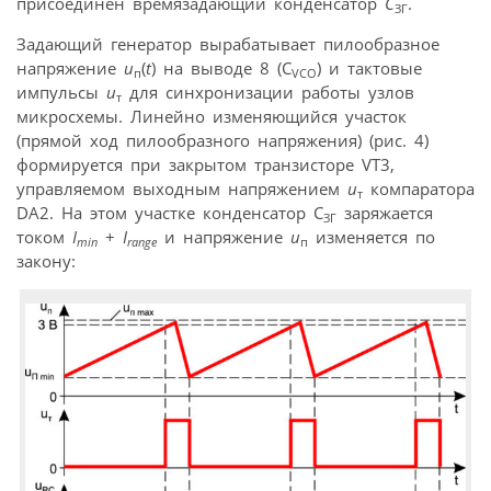
присоединен времязадающий конденсатор
C
.
ЗГ
Задающий генератор вырабатывает пилообразное
напряжение
u
(
t
) на выводе 8 (C
) и тактовые
п
VCO
импульсы
u
для синхронизации работы узлов
т
микросхемы. Линейно изменяющийся участок
(прямой ход пилообразного напряжения) (рис. 4)
формируется при закрытом транзисторе VT3,
управляемом выходным напряжением
u
компаратора
т
DA2. На этом участке конденсатор C
заряжается
ЗГ
током
I
+
I
и напряжение
u
изменяется по
min
range
п
закону: