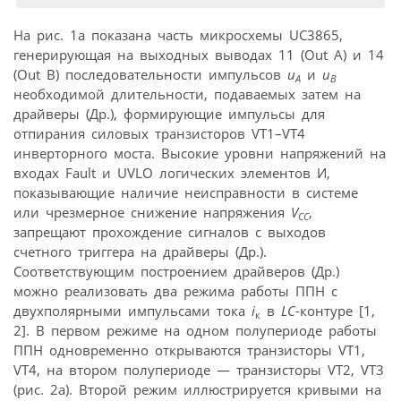
На рис. 1а показана часть микросхемы UC3865,
генерирующая на выходных выводах 11 (Out A) и 14
(Out B) последовательности импульсов
u
и
u
A
B
необходимой длительности, подаваемых затем на
драйверы (Др.), формирующие импульсы для
отпирания силовых транзисторов VT1–VT4
инверторного моста. Высокие уровни напряжений на
входах Fault и UVLO логических элементов И,
показывающие наличие неисправности в системе
или чрезмерное снижение напряжения
V
,
CC
запрещают прохождение сигналов с выходов
счетного триггера на драйверы (Др.).
Соответствующим построением драйверов (Др.)
можно реализовать два режима работы ППН с
двухполярными импульсами тока
i
в
LC
-контуре [1,
к
2]. В первом режиме на одном полупериоде работы
ППН одновременно открываются транзисторы VT1,
VT4, на втором полупериоде — транзисторы VT2, VT3
(рис. 2а). Второй режим иллюстрируется кривыми на