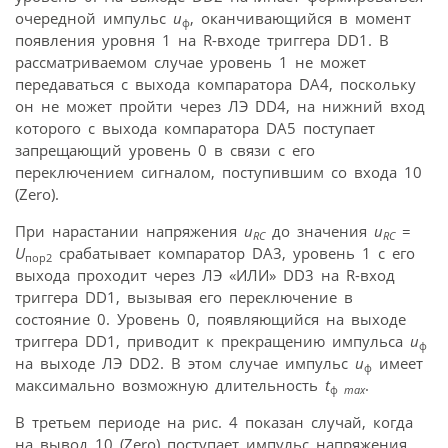
очередной импульс
u
, оканчивающийся в момент
ф
появления уровня 1 на R-входе триггера DD1. В
рассматриваемом случае уровень 1 не может
передаваться с выхода компаратора DA4, поскольку
он не может пройти через ЛЭ DD4, на нижний вход
которого с выхода компаратора DA5 поступает
запрещающий уровень 0 в связи с его
переключением сигналом, поступившим со входа 10
(Zero).
При нарастании напряжения
u
до значения
u
=
RC
RC
U
срабатывает компаратор DA3, уровень 1 с его
пор2
выхода проходит через ЛЭ «ИЛИ» DD3 на R-вход
триггера DD1, вызывая его переключение в
состояние 0. Уровень 0, появляющийся на выходе
триггера DD1, приводит к прекращению импульса
u
ф
на выходе ЛЭ DD2. В этом случае импульс
u
имеет
ф
максимально возможную длительность
t
.
ф
max
В третьем периоде на рис. 4 показан случай, когда
на вывод 10 (Zero) поступает импульс напряжения,