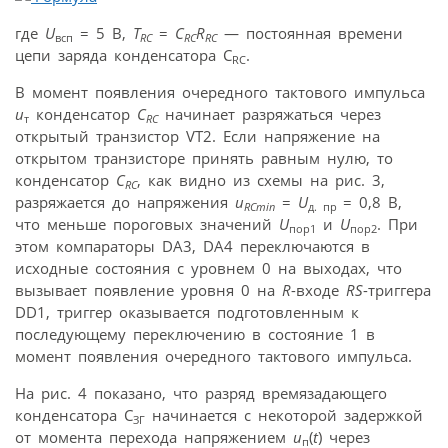
где
U
= 5 В,
T
=
C
R
— постоянная времени
всп
RC
RC
RC
цепи заряда конденсатора C
.
RC
В момент появления очередного тактового импульса
u
конденсатор
C
начинает разряжаться через
т
RC
открытый транзистор VT2. Если напряжение на
открытом транзисторе принять равным нулю, то
конденсатор
C
, как видно из схемы на рис. 3,
RC
разряжается до напряжения
u
=
U
= 0,8 В,
RCmin
д. пр
что меньше пороговых значений
U
и
U
. При
пор1
пор2
этом компараторы DA3, DA4 переключаются в
исходные состояния с уровнем 0 на выходах, что
вызывает появление уровня 0 на
R
-входе
RS
-триггера
DD1, триггер оказывается подготовленным к
последующему переключению в состояние 1 в
момент появления очередного тактового импульса.
На рис. 4 показано, что разряд времязадающего
конденсатора C
начинается с некоторой задержкой
ЗГ
от момента перехода напряжением
u
(
t
) через
п