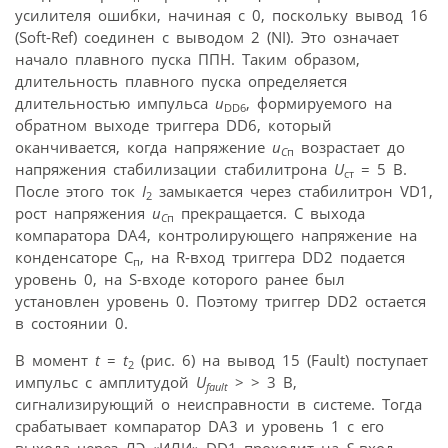
усилителя ошибки, начиная с 0, поскольку вывод 16
(Soft-Ref) соединен с выводом 2 (NI). Это означает
начало плавного пуска ППН. Таким образом,
длительность плавного пуска определяется
длительностью импульса
u
, формируемого на
DD6
обратном выходе триггера DD6, который
оканчивается, когда напряжение
u
возрастает до
C
п
напряжения стабилизации стабилитрона
U
= 5 В.
ст
После этого ток
I
замыкается через стабилитрон VD1,
2
рост напряжения
u
прекращается. С выхода
C
п
компаратора DA4, контролирующего напряжение на
конденсаторе C
, на R-вход триггера DD2 подается
п
уровень 0, на S-входе которого ранее был
установлен уровень 0. Поэтому триггер DD2 остается
в состоянии 0.
В момент
t
=
t
(рис. 6) на вывод 15 (Fault) поступает
2
импульс с амплитудой
U
> > 3 В,
fault
сигнализирующий о неисправности в системе. Тогда
срабатывает компаратор DA3 и уровень 1 с его
выхода через ЛЭ «ИЛИ» DD1 проходит на
S
-вход