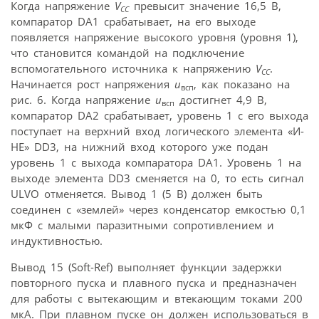
Когда напряжение
V
превысит значение 16,5 В,
CC
компаратор DA1 срабатывает, на его выходе
появляется напряжение высокого уровня (уровня 1),
что становится командой на подключение
вспомогательного источника к напряжению
V
.
CC
Начинается рост напряжения
u
, как показано на
всп
рис. 6. Когда напряжение
u
достигнет 4,9 В,
всп
компаратор DA2 срабатывает, уровень 1 с его выхода
поступает на верхний вход логического элемента «И-
НЕ» DD3, на нижний вход которого уже подан
уровень 1 с выхода компаратора DA1. Уровень 1 на
выходе элемента DD3 сменяется на 0, то есть сигнал
ULVO отменяется. Вывод 1 (5 В) должен быть
соединен с «землей» через конденсатор емкостью 0,1
мкФ с малыми паразитными сопротивлением и
индуктивностью.
Вывод 15 (Soft-Ref) выполняет функции задержки
повторного пуска и плавного пуска и предназначен
для работы с вытекающим и втекающим токами 200
мкА. При плавном пуске он должен использоваться в