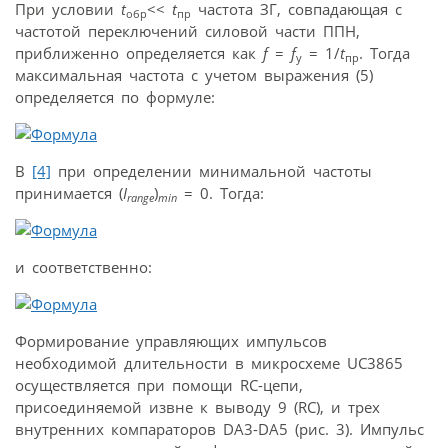
При условии
t
<<
t
частота ЗГ, совпадающая с
обр
пр
частотой переключений силовой части ППН,
приближенно определяется как
f
=
f
= 1/
t
. Тогда
у
пр
максимальная частота с учетом выражения (5)
определяется по формуле:
В
[4]
при определении минимальной частоты
принимается (
I
)
= 0. Тогда:
range
min
и соответственно:
Формирование управляющих импульсов
необходимой длительности в микросхеме UC3865
осуществляется при помощи RC-цепи,
присоединяемой извне к выводу 9 (RC), и трех
внутренних компараторов DA3-DA5 (рис. 3). Импульс