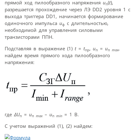
прямой ход пилообразного напряжения
u
(
t
),
п
разрешается прохождение через ЛЭ DD2 уровня 1 с
выхода триггера DD1, начинается формирование
одиночного импульса
u
с длительностью,
ф
необходимой для управления силовыми
транзисторами ППН.
Подставляя в выражение (1)
t
=
t
,
u
=
u
,
пр
п
п
max
найдем время прямого хода пилообразного
напряжения:
где
∆
U
=
u
–
u
= 1 В.
п
п
max
п
min
С учетом выражений (1), (2) найдем: