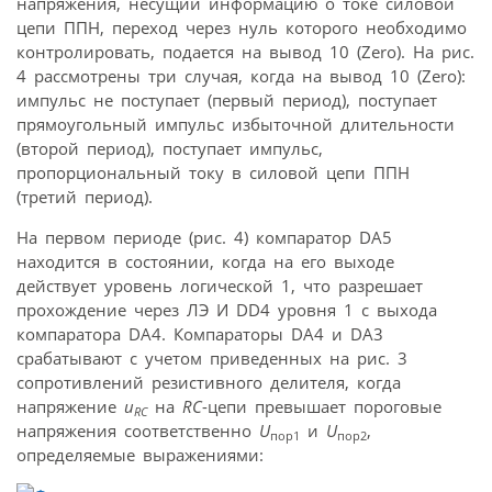
напряжения, несущий информацию о токе силовой
цепи ППН, переход через нуль которого необходимо
контролировать, подается на вывод 10 (Zero). На рис.
4 рассмотрены три случая, когда на вывод 10 (Zero):
импульс не поступает (первый период), поступает
прямоугольный импульс избыточной длительности
(второй период), поступает импульс,
пропорциональный току в силовой цепи ППН
(третий период).
На первом периоде (рис. 4) компаратор DA5
находится в состоянии, когда на его выходе
действует уровень логической 1, что разрешает
прохождение через ЛЭ И DD4 уровня 1 с выхода
компаратора DA4. Компараторы DA4 и DA3
срабатывают с учетом приведенных на рис. 3
сопротивлений резистивного делителя, когда
напряжение
u
на
RC
-цепи превышает пороговые
RC
напряжения соответственно
U
и
U
,
пор1
пор2
определяемые выражениями: