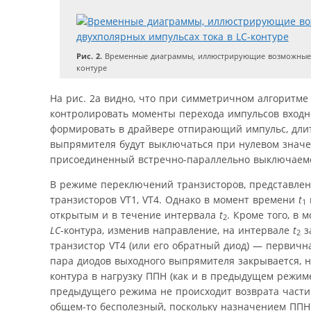
Рис. 2.
Временные диаграммы, иллюстрирующие возможные з
контуре
На рис. 2а видно, что при симметричном алгоритм
контролировать моменты перехода импульсов входн
формировать в драйвере отпирающий импульс, дли
выпрямителя будут выключаться при нулевом значе
присоединенный встречно-параллельно выключаемом
В режиме переключений транзисторов, представлен
транзисторов VT1, VT4. Однако в момент времени
t
1
открытым и в течение интервала
t
. Кроме того, в 
2
LC
-контура, изменив направление, на интервале
t
з
2
транзистор VT4 (или его обратный диод) — первичн
пара диодов выходного выпрямителя закрывается, н
контура в нагрузку ППН (как и в предыдущем режиме
предыдущего режима не происходит возврата части
общем-то бесполезный, поскольку назначением ППН 