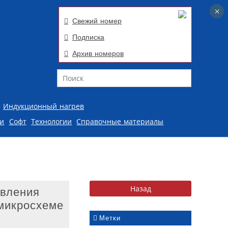
×
×
Свежий номер
Подписка
Архив номеров
Поиск
Индукционный нагрев
ии
Софт
Технологии
Справочные материалы
авления
микросхеме
Метки