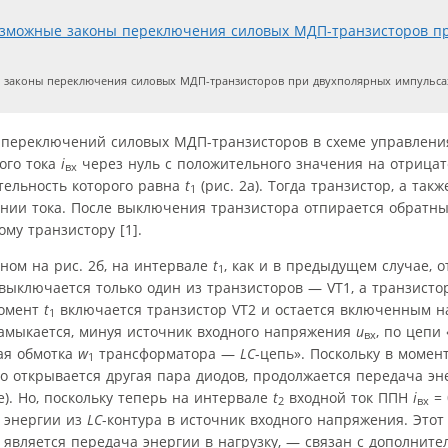
аконы переключения силовых МДП-транзисторов при двухполярных импульсах
е переключений силовых МДП-транзисторов в схеме управлени
ого тока
i
через нуль с положительного значения на отрицат
вх
тельность которого равна
t
(рис. 2а). Тогда транзистор, а так
1
нии тока. После выключения транзистора отпирается обратны
у транзистору [1].
ном на рис. 2б, на интервале
t
, как и в предыдущем случае, 
1
выключается только один из транзисторов — VT1, а транзистор
момент
t
включается транзистор VT2 и остается включенным 
1
амыкается, минуя источник входного напряжения
u
, по цепи
вх
ая обмотка
w
трансформатора —
LC
-цепь». Поскольку в момен
1
о открывается другая пара диодов, продолжается передача э
). Но, поскольку теперь на интервале
t
входной ток ППН
i
= 
2
вх
 энергии из
LC
-контура в источник входного напряжения. Этот
является передача энергии в нагрузку, — связан с дополнит