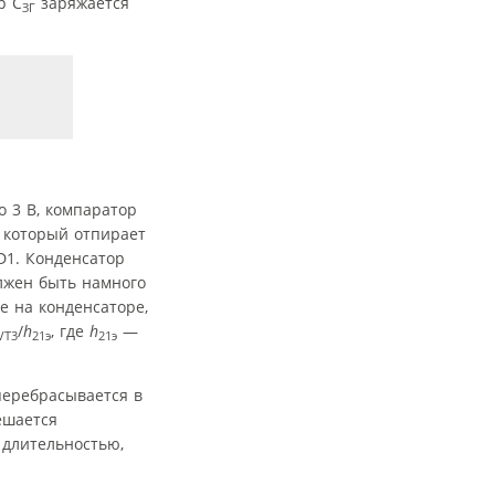
р C
заряжается
ЗГ
о 3 В, компаратор
, который отпирает
D1. Конденсатор
жен быть намного
е на конденсаторе,
/
h
, где
h
—
VT3
21э
21э
перебрасывается в
решается
 длительностью,