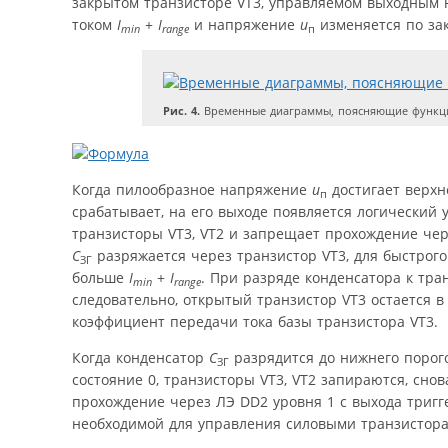
закрытом транзисторе VT3, управляемом выходным
током
I
+
I
и напряжение
u
изменяется по зак
min
range
п
Рис. 4.
Временные диаграммы, поясняющие функц
Когда пилообразное напряжение
u
достигает верхн
п
срабатывает, на его выходе появляется логический
транзисторы VT3, VT2 и запрещает прохождение чер
C
разряжается через транзистор VT3, для быстрого
ЗГ
больше
I
+
I
. При разряде конденсатора к тр
min
range
следовательно, открытый транзистор VT3 остается в
коэффициент передачи тока базы транзистора VT3.
Когда конденсатор
C
разрядится до нижнего порого
ЗГ
состояние 0, транзисторы VT3, VT2 запираются, сн
прохождение через ЛЭ DD2 уровня 1 с выхода триг
необходимой для управления силовыми транзистор