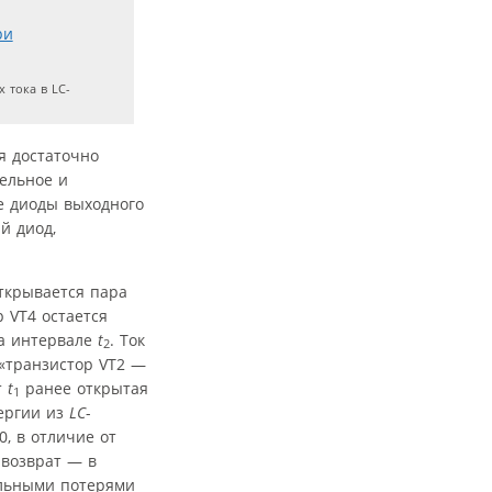
 тока в LC-
я достаточно
ельное и
же диоды выходного
й диод,
открывается пара
 VT4 остается
на интервале
t
. Ток
2
 «транзистор VT2 —
т
t
ранее открытая
1
нергии из
LC
-
0, в отличие от
 возврат — в
ельными потерями