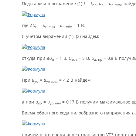
Подставляя в выражение (1)
t
=
t
,
u
=
u
, найд
пр
п
п
max
где
∆
U
=
u
–
u
= 1 В.
п
п
max
п
min
С учетом выражений (1), (2) найдем:
откуда при
∆
U
= 1 В,
U
= 5 В,
U
= 0,8 В получи
п
всп
д. пр
При
u
=
u
= 4,2 В найдем:
уо
уо
max
а при
u
=
u
= 0,17 В получим максимальное в
уо
уо
min
Время обратного хода пилообразного напряжения
t
о
причем в это время через транзистор VT3 протекае