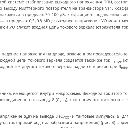
той системе стабилизации выходного напряжения ППН, состои
о выходу эмиттерного повторителя на транзисторе VT1. Коэф
находится в пределах 70–100 дБ; коэффициент подавления син
 — в пределах 0,5–0,8 МГц; выходное напряжение УО может ме
зкой УО служит входная цепь токового зеркала (отражателя тока
падение напряжения на диоде, включенном последовательно
ыходной цепи токового зеркала создается такой же ток I
, к
range
ходной ток другого токового зеркала задается в резисторе R
min
ника, имеющегося внутри микросхемы. Выходной ток этого то
присоединенного к выводу 8 (C
), к которому относительно «
VCO
напряжение
u
(
t
) на выводе 8 (C
) и тактовые импульсы
u
для
п
VCO
т
асток (прямой ход пилообразного напряжения) (рис. 4) форм