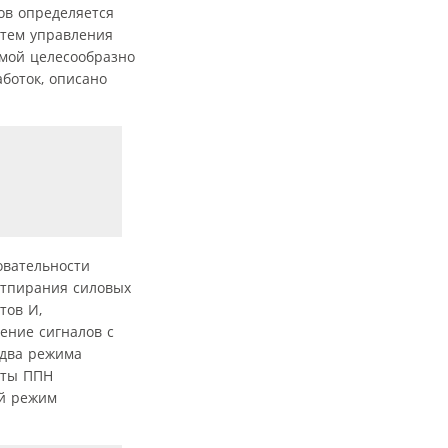
ов определяется
стем управления
емой целесообразно
боток, описано
овательности
отпирания силовых
тов И,
ение сигналов с
 два режима
оты ППН
ой режим