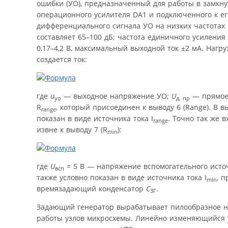
ошибки (УО), предназначенный для работы в замкну
операционного усилителя DA1 и подключенного к ег
дифференциального сигнала УО на низких частотах 
составляет 65–100 дБ; частота единичного усиления
0,17–4,2 В, максимальный выходной ток ±2 мА. Нагру
создается ток:
где
u
— выходное напряжение УО;
U
— прямое 
уо
д. пр
R
, который присоединен к выводу 6 (Range). В в
range
показан в виде источника тока I
. Точно так же в
range
извне к выводу 7 (R
):
min
где
U
= 5 В — напряжение вспомогательного источ
всп
также условно показан в виде источника тока I
, 
min
времязадающий конденсатор
C
.
ЗГ
Задающий генератор вырабатывает пилообразное 
работы узлов микросхемы. Линейно изменяющийся уч