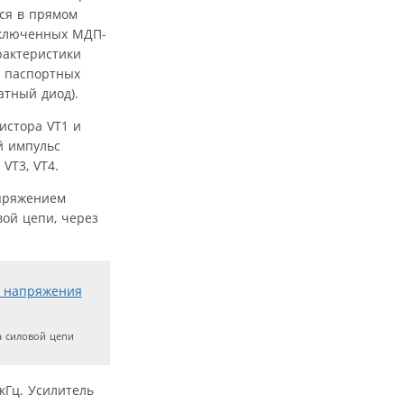
тся в прямом
включенных МДП-
рактеристики
в паспортных
атный диод).
истора VT1 и
й импульс
VT3, VT4.
апряжением
вой цепи, через
а силовой цепи
кГц. Усилитель