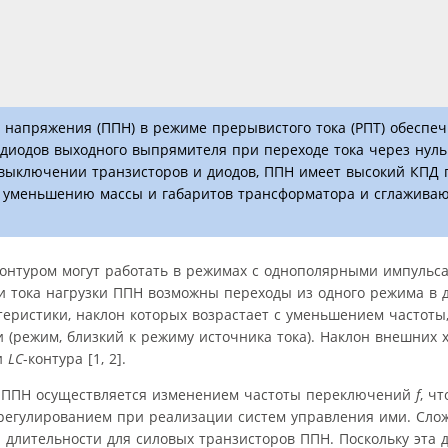
о напряжения (ППН) в режиме прерывистого тока (РПТ) обеспе
диодов выходного выпрямителя при переходе тока через нуль.
выключении транзисторов и диодов, ППН имеет высокий КПД 
т уменьшению массы и габаритов трансформатора и сглажива
контуром могут работать в режимах с одно­полярными импульса
 тока нагрузки ППН возможны переходы из одного режима в д
ристики, наклон которых возрастает с уменьшением частоты,
(режим, близкий к режиму источника тока). Наклон внешних 
ти
LC
-контура [1, 2].
 ППН осуществляется изменением частоты переключений
f
, ч
егулированием при реализации систем управления ими. Сло
лительности для силовых транзисторов ППН. Поскольку эта 