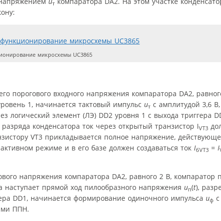
 напряжением
u
компаратора DA2. На этом участке конденсато
т
ону:
ионирование микросхемы UC3865
его порогового входного напряжения компаратора DA2, равног
 уровень 1, начинается тактовый импульс
u
с амплитудой 3,6 В
т
ез логический элемент (ЛЭ) DD2 уровня 1 с выхода триггера D
 разряда конденсатора ток через открытый транзистор I
дол
VT3
анзистору VT3 прикладывается полное напряжение, действующе
 активном режиме и в его базе должен создаваться ток
I
=
I
бVT3
вого напряжения компаратора DA2, равного 2 В, компаратор 
ова наступает прямой ход пилообразного напряжения
u
(
t
), раз
п
гера DD1, начинается формирование одиночного импульса
u
с
ф
ами ППН.