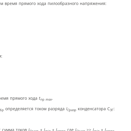
ем время прямого хода пилообразного напряжения:
м:
ремя прямого хода
t
.
пр
max
определяется током разряда
I
конденсатора C
:
бр
C
разр
ЗГ
т сумма токов
I
+
I
+
I
, где
I
>>
I
+
I
.
C
разр
min
range
C
разр
min
range