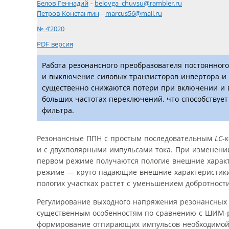
Белов Геннадий
-
belovga_chuvsu@rambler.ru
Петров Константин
-
marcus56@mail.ru
№ 4’2020
PDF версия
Работа резонансного преобразователя постоянног
и выключение силовых транзисторов инвертора и 
существенно снижаются потери при включении и 
больших частотах переключений, что способствуе
фильтра.
Резонансные ППН с простым последовательным
LC
-
и с двухполярными импульсами тока. При изменении
первом режиме получаются пологие внешние характе
режиме — круто падающие внешние характеристики 
пологих участках растет с уменьшением добротнос
Регулирование выходного напряжения резонансных
существенным особенностям по сравнению с ШИМ-р
формирование отпирающих импульсов необходимой д