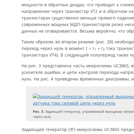
мощности в обратных диодах, что приводит к сниж
направлении через транзистор VT2 и в обратном н
транзисторах существенно меньше прямого падения 
современных мощных МДП-транзисторов резко несим
данных не оговариваются. Весьма вероятно, что обр
Таким образом, во втором режиме (рис. 2б) необход
переход через нуль в момент
t
=
t
+
t
тока транзис
1
2
транзистора VT4). В следующий полупериод также ну
На рис. 3 представлена часть микросхемы UC3865
усилителя ошибки, и цепи контроля перехода напряж
нуль. На рис. 4 приведены временные диаграммы,
Рис. 3.
Задающий генератор, управляемый выходным напряже
через нуль
Задающий генератор (ЗГ) микросхемы UC3865 предназ