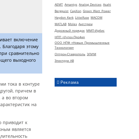
AEMT
Amantys
Analog Devices
Asahi
Bergquist
CapXon
Green Watt Power
Haydon Kerk
Littelfuse
MACOM
MATLAB
Molex
Ангстрем
Дорожный порядок
ММП-Ирбис
НПП «Учтех-Профи»
чивает включение
ООО НПФ «Новые Промышленные
 Благодаря этому
Технологии»
при сравнительно
Оптрон-Ставрополь
ЭЛИМ
ющего выходного
Электрум АВ
Реклама
ми тока в контуре
ругой, причем в
 а во втором
характеристик на
то приводит к
жным является
длительность