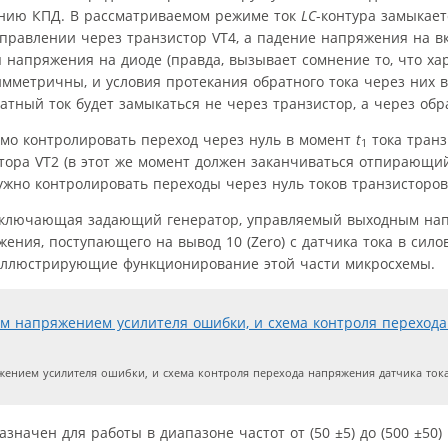
ению КПД. В рассматриваемом режиме ток
LC
-контура замыкае
аправлении через транзистор VT4, а падение напряжения на 
напряжения на диоде (правда, вызывает сомнение то, что ха
метричны, и условия протекания обратного тока через них 
атный ток будет замыкаться не через транзистор, а через обр
имо контролировать переход через нуль в момент
t
тока транз
1
тора VT2 (в этот же момент должен заканчиваться отпирающи
жно контролировать переходы через нуль токов транзисторов 
, включающая задающий генератор, управляемый выходным н
ения, поступающего на вывод 10 (Zero) с датчика тока в сило
 иллюстрирующие функционирование этой части микросхемы.
нием усилителя ошибки, и схема контроля перехода напряжения датчика ток
начен для работы в диапазоне частот от (50 ±5) до (500 ±50) 