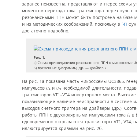
заранее неизвестна, представляют интерес схемы 
моментом перехода тока транзистора через нуль с 
резонансными ППН может быть построена на базе ми
и из методических соображений, поскольку в
[4]
функ
достаточно подробно.
Рис. 1.
а) Схема присоединения резонансного ППН к микросхеме UC
б) временные диаграммы; Др. — драйверы
На рис. 1а показана часть микросхемы UC3865, гене
импульсов
u
и
u
необходимой длительности, подав
A
B
транзисторов VT1–VT4 инверторного моста. Высокие 
показывающие наличие неисправности в системе 
выходов счетного триггера на драйверы (Др.). Соо
работы ППН с двухполярными импульсами тока
i
в
к
одновременно открываются транзисторы VT1, VT4, на
иллюстрируется кривыми на рис. 2б.