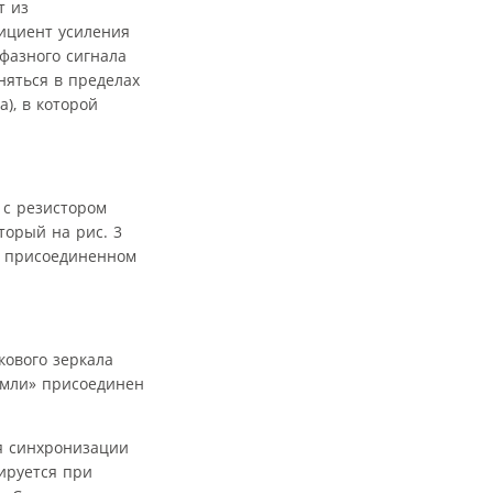
т из
фициент усиления
фазного сигнала
няться в пределах
), в которой
 с резистором
оторый на рис. 3
, присоединенном
кового зеркала
земли» присоединен
 синхронизации
ируется при