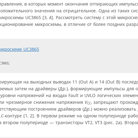
управления, в которых момент окончания отпирающих импульс
положительного значения на отрицательное. Одна из таких си
кросхемы UC3865 [3, 4]. Рассмотреть систему с этой микросх
ционирование микросхемы, в отличие от более поздних разра
3865;
рирующая на выходных выводах 11 (Out A) и 14 (Out B) послед
аемых затем на драйверы (Др.), формирующие импульсы для 
уровни напряжений на входах Fault и UVLO логических элемен
или чрезмерное снижение напряжения
V
, запрещают прохожд
CC
тветствующим построением драйверов (Др.) можно реализовать
LC
-контуре [1, 2]. В первом режиме на одном полупериоде раб
 втором полупериоде — транзисторы VT2, VT3 (рис. 2а). Втор