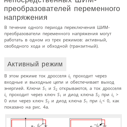
преобразователей переменного
напряжения
В течение одного периода переключения ШИМ-
преобразователи переменного напряжения могут
работать в одном из трех режимов: активный,
свободного хода и обходной (транзитный).
Активный режим
В этом режиме ток дросселя
i
проходит через
L
входные и выходные цепи и обеспечивает выход
энергией. Ключи
S
и
S
открываются, а ток дросселя
1
2
i
проходит через ключ
S
и диод ключа
S
при
i
>
L
1
2
L
0 или через ключ
S
и диод ключа
S
при
i
< 0, как
2
1
L
показано на рис. 4а.