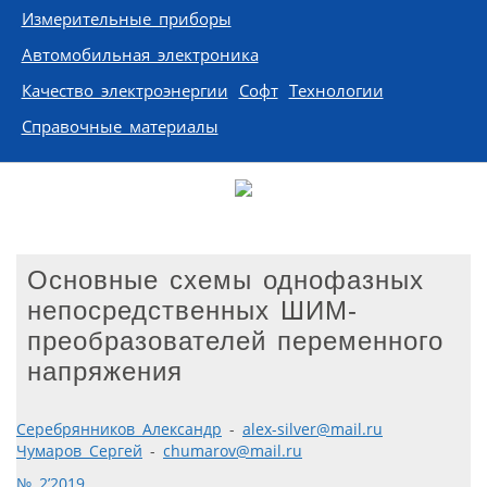
Измерительные приборы
Автомобильная электроника
Качество электроэнергии
Софт
Технологии
Справочные материалы
Основные схемы однофазных
непосредственных ШИМ-
преобразователей переменного
напряжения
Серебрянников Александр
-
alex-silver@mail.ru
Чумаров Сергей
-
chumarov@mail.ru
№ 2’2019