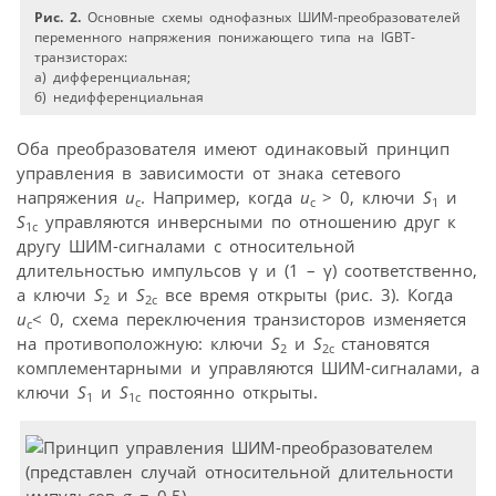
Рис. 2.
Основные схемы однофазных ШИМ-преобразователей
переменного напряжения понижающего типа на IGBT-
транзисторах:
а) дифференциальная;
б) недифференциальная
Оба преобразователя имеют одинаковый принцип
управления в зависимости от знака сетевого
напряжения
u
. Например, когда
u
> 0, ключи
S
и
с
с
1
S
управляются инверсными по отношению друг к
1с
другу ШИМ-сигналами с относительной
длительностью импульсов γ и (1 – γ) соответственно,
а ключи
S
и
S
все время открыты (рис. 3). Когда
2
2с
u
< 0, схема переключения транзисторов изменяется
с
на противоположную: ключи
S
и
S
становятся
2
2с
комплементарными и управляются ШИМ-сигналами, а
ключи
S
и
S
постоянно открыты.
1
1с