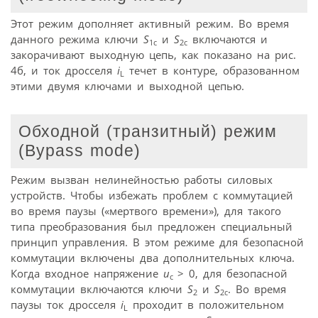
Этот режим дополняет активный режим. Во время
данного режима ключи
S
и
S
включаются и
1с
2с
закорачивают выходную цепь, как показано на рис.
4б, и ток дросселя
i
течет в контуре, образованном
L
этими двумя ключами и выходной цепью.
Обходной (транзитный) режим
(Bypass mode)
Режим вызван нелинейностью работы силовых
устройств. Чтобы избежать проблем с коммутацией
во время паузы («мертвого времени»), для такого
типа преобразования был предложен специальный
принцип управления. В этом режиме для безопасной
коммутации включены два дополнительных ключа.
Когда входное напряжение
u
> 0, для безопасной
с
коммутации включаются ключи
S
и
S
. Во время
2
2с
паузы ток дросселя
i
проходит в положительном
L