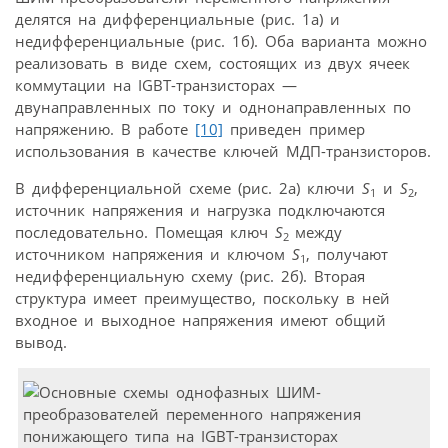
делятся на дифференциальные (рис. 1а) и
недифференциальные (рис. 1б). Оба варианта можно
реализовать в виде схем, состоящих из двух ячеек
коммутации на IGBT-транзисторах —
двунаправленных по току и однонаправленных по
напряжению. В работе
[10]
приведен пример
использования в качестве ключей МДП-транзисторов.
В дифференциальной схеме (рис. 2а) ключи
S
и
S
,
1
2
источник напряжения и нагрузка подключаются
последовательно. Помещая ключ
S
между
2
источником напряжения и ключом
S
, получают
1
недифференциальную схему (рис. 2б). Вторая
структура имеет преимущество, поскольку в ней
входное и выходное напряжения имеют общий
вывод.