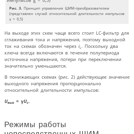
Рис. 3.
Принцип управления ШИМ-преобразователем
(представлен случай относительной длительности импульсов
γ = 0,5)
На выходе этих схем чаще всего стоит LC-фильтр для
сглаживания тока и напряжения, поэтому выходной
ток на схемах обозначен через
i
. Поскольку два
L
ключа всегда включаются в течение полупериода
источника напряжения, потери при переключении
значительно уменьшаются.
В понижающих схемах (рис. 2) действующее значение
выходного напряжения пропорционально
относительной длительности импульсов:
U
= γ
U
.
вых
с
Режимы работы
непосредственных ШИМ-