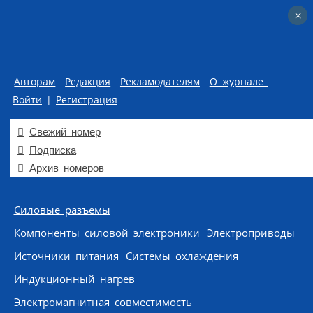
×
×
Авторам
Редакция
Рекламодателям
О журнале
Войти
|
Регистрация
Свежий номер
Подписка
Архив номеров
Skip to content
Силовые разъемы
Компоненты силовой электроники
Электроприводы
Источники питания
Системы охлаждения
Индукционный нагрев
Электромагнитная совместимость