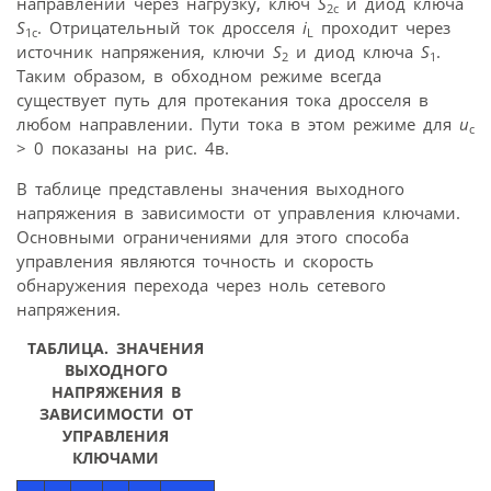
направлении через нагрузку, ключ
S
и диод ключа
2с
S
. Отрицательный ток дросселя
i
проходит через
1с
L
источник напряжения, ключи
S
и диод ключа
S
.
2
1
Таким образом, в обходном режиме всегда
существует путь для протекания тока дросселя в
любом направлении. Пути тока в этом режиме для
u
с
> 0 показаны на рис. 4в.
В таблице представлены значения выходного
напряжения в зависимости от управления ключами.
Основными ограничениями для этого способа
управления являются точность и скорость
обнаружения перехода через ноль сетевого
напряжения.
ТАБЛИЦА. ЗНАЧЕНИЯ
ВЫХОДНОГО
НАПРЯЖЕНИЯ В
ЗАВИСИМОСТИ ОТ
УПРАВЛЕНИЯ
КЛЮЧАМИ