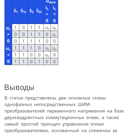
u
вых
i
i
L
L
S
S
S
S
1
1c
2
2c
>
<
0
0
1
0
1
1
u
u
u
c
c
c
>
0
0
1
1
0
u
c
0
0
1
1
1
0
0
1
1
1
0
u
u
u
c
c
c
<
1
1
0
0
u
0
c
0
1
1
0
1
0
0
Выводы
В статье представлены две основные схемы
однофазных непосредственных ШИМ-
преобразователей переменного напряжения на базе
двухквадрантных коммутационных ячеек, а также
самый простой принцип управления этими
преобразователями, основанный на слежении за