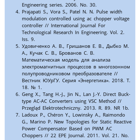
Engineering series. 2006. No. 30.
Prajapati S., Vora S., Patel N. N. Pulse width
modulation controlled using ac chopper voltage
controller // International Journal For
Technological Research In Engineering. Vol. 2.
Iss. 9.
Удовиченко А. В., Гришанов Е. В., Дыбко М.
А., Кучак С. В., Брованов С. В.
Математическая модель для анализа
электромагнитных процессов в многозонном
полупроводниковом преобразователе //
Вестник ЮУрГУ. Серия «Энергетика». 2018. Т.
18. № 1.
Geng X., Tang H.-J., Jin N., Lan J.-Y. Direct Buck-
type AC-AC Converters using VSC Method //
Przegląd Elektrotechniczny. 2013. R. 89. NR 1b.
Ladoux P., Chéron Y., Lowinsky A., Raimondo
G., Marino P. New Topologies for Static Reactive
Power Compensator Based on PWM AC
Choppers // 22 EPE Journal. 2011. Vol. 21. No.