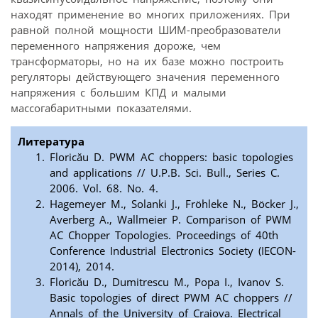
находят применение во многих приложениях. При
равной полной мощности ШИМ-преобразователи
переменного напряжения дороже, чем
трансформаторы, но на их базе можно построить
регуляторы действующего значения переменного
напряжения с большим КПД и малыми
массогабаритными показателями.
Литература
Floricău D. PWM AC choppers: basic topologies
and applications // U.P.B. Sci. Bull., Series C.
2006. Vol. 68. No. 4.
Hagemeyer M., Solanki J., Fröhleke N., Böcker J.,
Averberg A., Wallmeier P. Comparison of PWM
AC Chopper Topologies. Proceedings of 40th
Conference Industrial Electronics Society (IECON-
2014), 2014.
Floricău D., Dumitrescu M., Popa I., Ivanov S.
Basic topologies of direct PWM AC choppers //
Annals of the University of Craiova. Electrical