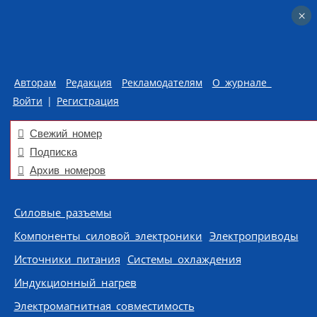
×
×
Авторам
Редакция
Рекламодателям
О журнале
Войти
|
Регистрация
Свежий номер
Подписка
Архив номеров
Skip to content
Силовые разъемы
Компоненты силовой электроники
Электроприводы
Источники питания
Системы охлаждения
Индукционный нагрев
Электромагнитная совместимость