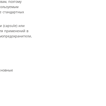
вам, поэтому
пользуемым
ие стандартных
 (capsule) или
для применений в
рмопредохранители,
Основные