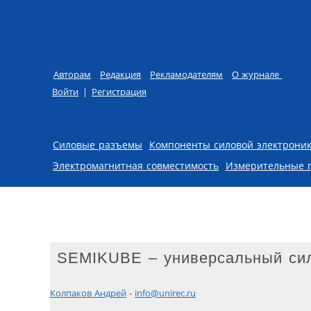
Авторам
Редакция
Рекламодателям
О журнале
Войти
|
Регистрация
Skip to content
Силовые разъемы
Компоненты силовой электрони
Электромагнитная совместимость
Измерительные 
SEMIKUBE – универсальный сил
Колпаков Андрей
-
info@unirec.ru