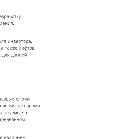
азработку
ления,
уля инвертора,
а также лифтов,
х для данной
силовые ключи
авления затворами.
пользуемые в
 предельном
 с наличием