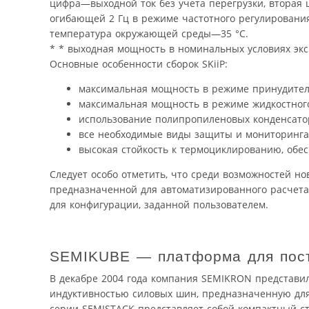
цифра—выходной ток без учета перегрузки, вторая 
огибающей 2 Гц в режиме частотного регулирования
температура окружающей среды—35 °С.
* * выходная мощность в номинальных условиях эксп
Основные особенности сборок SKiiP:
максимальная мощность в режиме принудитель
максимальная мощность в режиме жидкостного
использование полипропиленовых конденсато
все необходимые виды защиты и мониторинга
высокая стойкость к термоциклированию, обес
Следует особо отметить, что среди возможностей но
предназначенной для автоматизированного расчета
для конфигурации, заданной пользователем.
SEMIKUBE — платформа для пост
В декабре 2004 года компания SEMIKRON представи
индуктивностью силовых шин, предназначенную для
серии SEMISTACK представляет собой компактный 