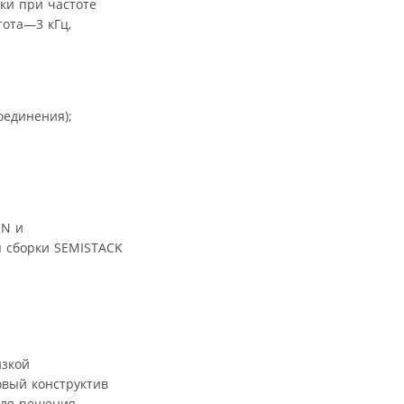
ки при частоте
тота—3 кГц,
оединения);
ON и
я сборки SEMISTACK
изкой
овый конструктив
для решения