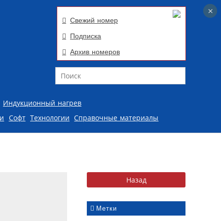
×
×
Свежий номер
Подписка
Архив номеров
Поиск
Индукционный нагрев
ии
Софт
Технологии
Справочные материалы
Метки