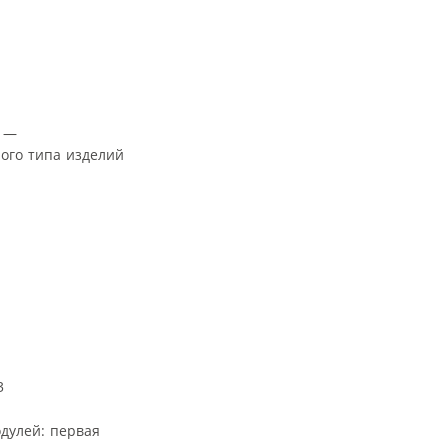
N —
ного типа изделий
дулей: первая