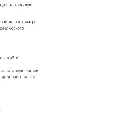
укцию и хорошую
ловиях, например
ехнического
льсаций и
ильный индукторный
, диапазон частот
;
;