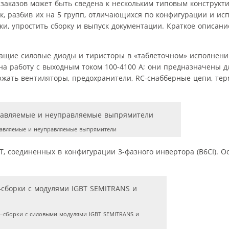
 заказов может быть сведена к нескольким типовым конструкти
к, разбив их на 5 групп, отличающихся по конфигурации и ис
ки, упростить сборку и выпуск документации. Краткое описан
ащие силовые диоды и тиристоры в «таблеточном» исполнении
на работу с выходным током 100-4100 А; они предназначены 
ржать вентиляторы, предохранители, RC-снабберные цепи, те
вляемые и неуправляемые выпрямители
T, соединенных в конфигурации 3-фазного инвертора (В6CI). 
сборки с силовыми модулями IGBT SEMITRANS и