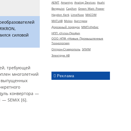
AEMT
Amantys
Analog Devices
Asahi
Bergquist
CapXon
Green Watt Power
Haydon Kerk
Littelfuse
MACOM
MATLAB
Molex
Ангстрем
реобразователей
Дорожный порядок
ММП-Ирбис
MIKRON,
НПП «Учтех-Профи»
вился силовой
ООО НПФ «Новые Промышленные
Технологии»
Оптрон-Ставрополь
ЭЛИМ
Электрум АВ
ей, требующей
оплен многолетний
Реклама
ч выпущенных
нкретного
одуль конвертора —
— SEMiX [6].