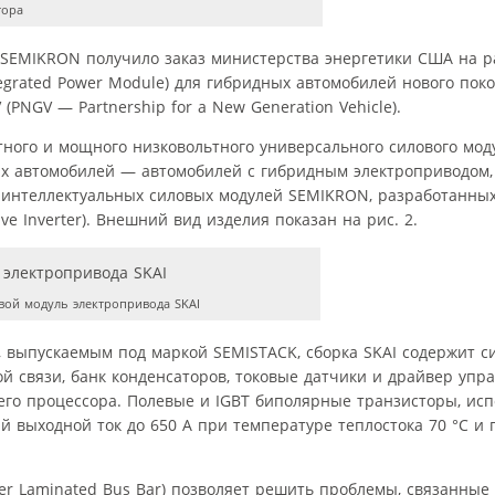
тора
 SEMIKRON получило заказ министерства энергетики США на р
tegrated Power Module) для гибридных автомобилей нового поко
PNGV — Partnership for a New Generation Vehicle).
ного и мощного низковольтного универсального силового мод
ых автомобилей — автомобилей с гибридным электроприводом, 
во интеллектуальных силовых модулей SEMIKRON, разработанны
e Inverter). Внешний вид изделия показан на рис. 2.
ой модуль электропривода SKAI
 выпускаемым под маркой SEMISTACK, сборка SKAI содержит 
й связи, банк конденсаторов, токовые датчики и драйвер упр
его процессора. Полевые и IGBT биполярные транзисторы, ис
й выходной ток до 650 А при температуре теплостока 70 °С и
er Laminated Bus Bar) позволяет решить проблемы, связанные