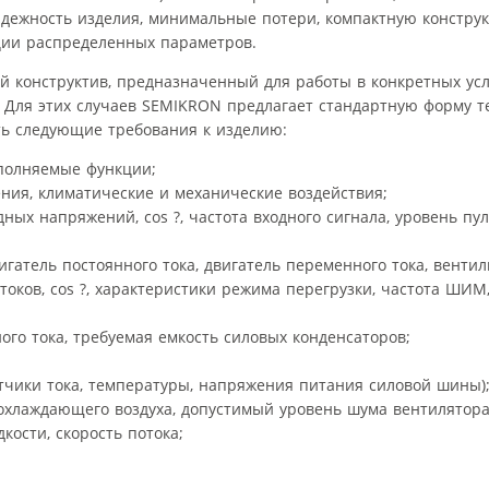
адежность изделия, минимальные потери, компактную констр
ции распределенных параметров.
й конструктив, предназначенный для работы в конкретных ус
Для этих случаев SEMIKRON предлагает стандартную форму т
ть следующие требования к изделию:
полняемые функции;
ия, климатические и механические воздействия;
ных напряжений, cos ?, частота входного сигнала, уровень пу
игатель постоянного тока, двигатель переменного тока, вент
токов, cos ?, характеристики режима перегрузки, частота ШИМ
го тока, требуемая емкость силовых конденсаторов;
тчики тока, температуры, напряжения питания силовой шины)
охлаждающего воздуха, допустимый уровень шума вентилятора
ости, скорость потока;