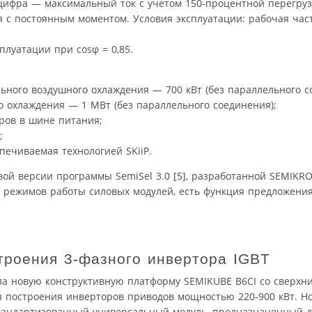
цифра — максимальный ток с учетом 150-процентной перегруз
 с постоянным моментом. Условия эксплуатации: рабочая час
луатации при cosφ = 0,85.
ного воздушного охлаждения — 700 кВт (без параллельного с
 охлаждения — 1 МВт (без параллельного соединения);
ров в шине питания;
;
печиваемая технологией SKiiP.
вой версии программы SemiSel 3.0 [5], разработанной SEMIKR
 режимов работы силовых модулей, есть функция предложени
роения 3-фазного инвертора IGBT
ла новую конструктивную платформу SEMIKUBE B6CI со сверхн
 построения инверторов приводов мощностью 220-900 кВт. Н
стандартизованный универсальный модуль, предназначенный 