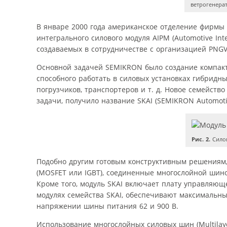
ветрогенера
В январе 2000 года американское отделение фирмы
интегрального силового модуля AIPM (Automotive In
создаваемых в сотрудничестве с организацией PNGV (
Основной задачей SEMIKRON было создание компакт
способного работать в силовых установках гибридн
погрузчиков, транспортеров и т. д. Новое семейст
задачи, получило название SKAI (SEMIKRON Automotiv
Рис. 2.
Силов
Подобно другим готовым конструктивным решениям,
(MOSFET или IGBT), соединенные многослойной шино
Кроме того, модуль SKAI включает плату управляющ
модулях семейства SKAI, обеспечивают максимальны
напряжении шины питания 62 и 900 В.
Использование многослойных силовых шин (Multilay