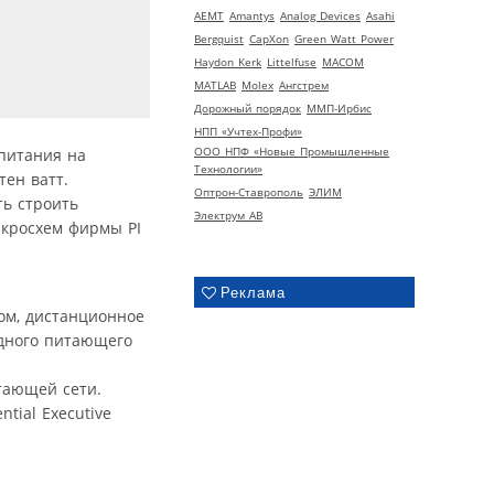
AEMT
Amantys
Analog Devices
Asahi
Bergquist
CapXon
Green Watt Power
Haydon Kerk
Littelfuse
MACOM
MATLAB
Molex
Ангстрем
Дорожный порядок
ММП-Ирбис
НПП «Учтех-Профи»
ООО НПФ «Новые Промышленные
питания на
Технологии»
ен ватт.
Оптрон-Ставрополь
ЭЛИМ
ть строить
Электрум АВ
кросхем фирмы PI
Реклама
том, дистанционное
одного питающего
тающей сети.
tial Executive