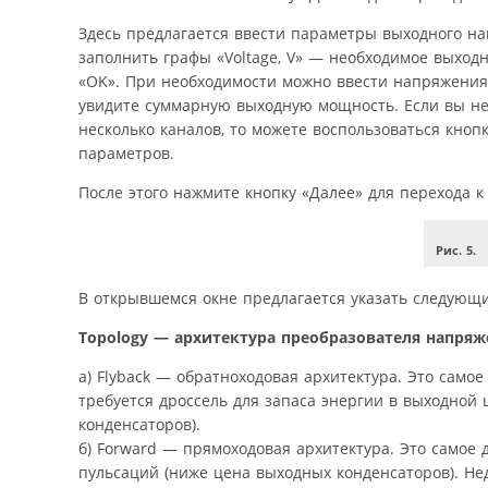
Здесь предлагается ввести параметры выходного нап
заполнить графы «Voltage, V» — необходимое выход
«OK». При необходимости можно ввести напряжения 
увидите суммарную выходную мощность. Если вы не
несколько каналов, то можете воспользоваться кноп
параметров.
После этого нажмите кнопку «Далее» для перехода к 
Рис. 5.
В открывшемся окне предлагается указать следующи
Topology — архитектура преобразователя напряж
а) Flyback — обратноходовая архитектура. Это само
требуется дроссель для запаса энергии в выходной
конденсаторов).
б) Forward — прямоходовая архитектура. Это самое
пульсаций (ниже цена выходных конденсаторов). Нед