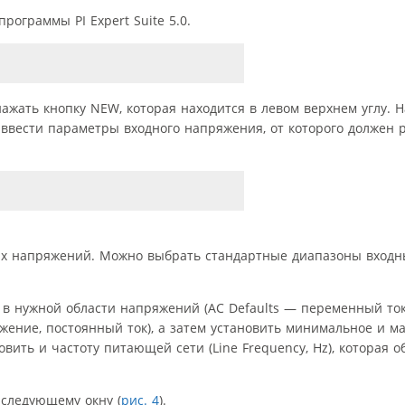
рограммы PI Expert Suite 5.0.
ажать кнопку NEW, которая находится в левом верхнем углу. Н
я ввести параметры входного напряжения, от которого должен 
их напряжений. Можно выбрать стандартные диапазоны вход
d в нужной области напряжений (AC Defaults — переменный то
жение, постоянный ток), а затем установить минимальное и м
новить и частоту питающей сети (Line Frequency, Hz), которая 
 следующему окну (
рис. 4
).