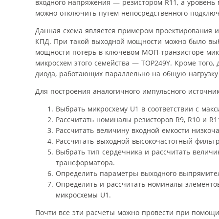
входного напряжения — резистором R11, а уровень
можно отключить путем непосредственного подключе
Данная схема является примером проектирования и
КПД. При такой выходной мощности можно было выб
мощности потерь в ключевом МОП-транзисторе мик
микросхем этого семейства — TOP249Y. Кроме того
диода, работающих параллельно на общую нагрузку 
Для построения аналогичного импульсного источни
Выбрать микросхему U1 в соответствии с ма
Рассчитать номиналы резисторов R9, R10 и R11,
Рассчитать величину входной емкости низкоча
Рассчитать выходной высокочастотный фильтр С
Выбрать тип сердечника и рассчитать величин
трансформатора.
Определить параметры выходного выпрямител
Определить и рассчитать номиналы элементо
микросхемы U1.
Почти все эти расчеты можно провести при помощи 