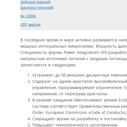
Арбузов Алексей
Бандура Геннадий
№ 2’2004
PDF версия
В последнее время в мире активно развивается на
мощных интегральных микросхемах. Мощность данны
Специалисты фирмы Power Integrations (PI) разрабо
импульсные источники питания с входным питающим
заключаются в следующем:
Устраняют до 50 внешних дискретных компоне
Содержат на одном кристалле высоковольтный 
управление, программируемое ограничение то
напряжения, от перегрева кристалла.
В режиме ожидания обеспечивают режим EcoSm
Система соответствует правительственным реком
Order, European Commision «Code of Conduct»).
Сокращают время на разработку и постановку 
Повышают технологичность изготовления.