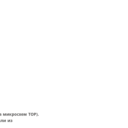
а микросхем TOP).
или из