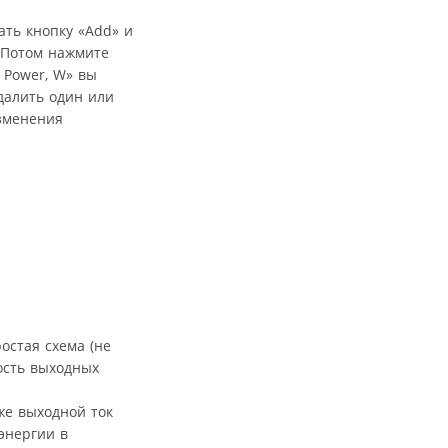
ать кнопку «Add» и
. Потом нажмите
 Power, W» вы
далить один или
изменения
остая схема (не
ость выходных
же выходной ток
энергии в