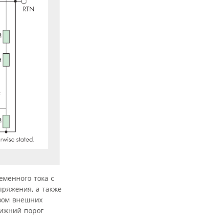
еменного тока с
пряжения, а также
вом внешних
нижний порог