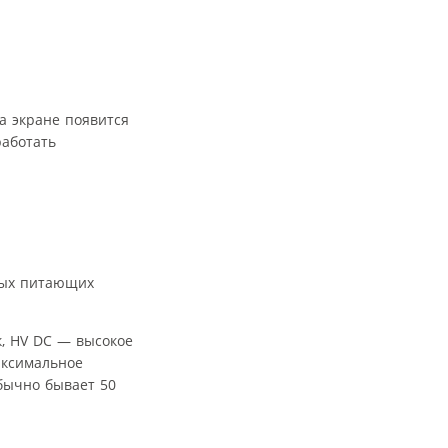
а экране появится
работать
ных питающих
к, HV DC — высокое
аксимальное
обычно бывает 50