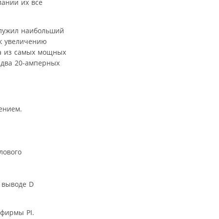
ании их все
служил наибольший
к увеличению
а из самых мощных
 два 20-амперных
ением.
лового
 выводе D
 фирмы PI.