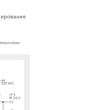
тирования
 микросхемы