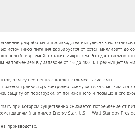
правление разработки и производства импульсных источников 
х источников питания варьируется от сотен милливатт до сот
тали целый ряд семейств таких микросхем. Это дает возможнос
 напряжением в диапазоне от 16 до 400 В. Преимущества ми
нтов, чем существенно снижают стоимость системы.
полевой транзистор, контролер, схему запуска с мягким стар
ка, защиту от перегрузки, от пониженного и повышенного вх
art, при котором существенно снижается потребление от пи
ендациям (например Energy Star, U.S. 1 Watt Standby Presiden
на производство.