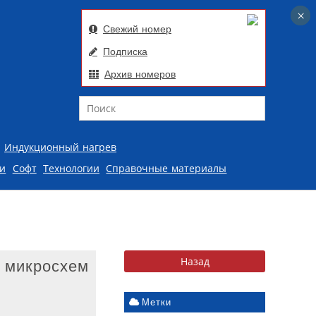
×
×
Свежий номер
Подписка
Архив номеров
Поиск
Индукционный нагрев
ии
Софт
Технологии
Справочные материалы
х микросхем
Метки