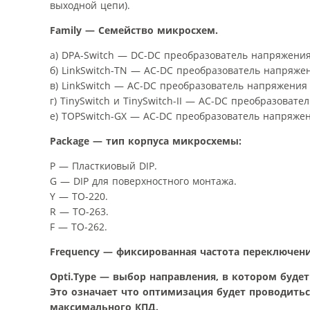
выходной цепи).
Family — Семейство микросхем.
а) DPA-Switch — DC-DC преобразователь напряжения
б) LinkSwitch-TN — AC-DC преобразователь напряже
в) LinkSwitch — AC-DC преобразователь напряжения 
г) TinySwitch и TinySwitch-II — AC-DC преобразоват
е) TOPSwitch-GX — AC-DC преобразователь напряжен
Package — тип корпуса микросхемы:
P — Пласткиовый DIP.
G — DIP для поверхностного монтажа.
Y — TO-220.
R — TO-263.
F — TO-262.
Frequency — фиксированная частота переключения
Opti.Type — выбор направления, в котором буде
Это означает что оптимизация будет проводить
максимального КПД.