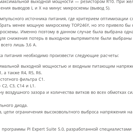
 максимальной выходной мощности — резистором R10. При жел
ния выводов L и X на минус микросхемы (вывод S).
мпульсного источника питания, где критерием оптимизации 
рать менее мощную микросхему TOP246Y, но это привело бы 
росхемы. Именно поэтому в данном случае была выбрана одн
, для снижения потерь в выходном выпрямителе были выбраны
всего лишь 3,6 А.
ка питания необходимо произвести следующие расчеты:
ксимальной выходной мощностью и входным питающим напряж
 а также R4, R5, R6.
стотного фильтра С1.
2, С3, С14 и L1.
у воздушного зазора и количества витков во всех обмотках си
ьного диода.
в, цепи ограничения высоковольтного выброса напряжения на
программы PI Expert Suite 5.0, разработанной специалистами