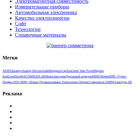
Электромагнитная совместимость
Измерительные приборы
Автомобильная электроника
Качество электроэнергии
Софт
Технологии
Справочные материалы
Метки
AEMT
Amantys
Analog Devices
Asahi
Bergquist
CapXon
Green Watt Power
Haydon
Kerk
Littelfuse
MACOM
MATLAB
Molex
Ангстрем
Дорожный порядок
ММП-Ирбис
НПП «Учтех-
Профи»
ООО НПФ «Новые Промышленные Технологии»
Оптрон-Ставрополь
ЭЛИМ
Электрум АВ
Реклама