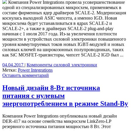
Компания Power Integrations провела усовершенствование
одной из специализированных микросхем, применяемых в
составе фирменных ядер драйверов SCALE-2. Модернизация
коснулась выходной ASIC чипсета, а именно IGD. Новая
микросхема будет устанавливаться в ядрах SCALE-2 и
SCALE-2+, а также в драйверах SCALE-2 plug-and-play
начиная с 1 июля 2017 года. Из-за увеличения плотности
мощности в устройствах силовой электроники повышенного
уровня коммутируемых токов новых IGBT-модулей и новых
силовых ключей на широкозонных полупроводниках, таких
как SiC MOSFET-транзисторы, чипсет SCALE-2 IGD был ...
04.04.2017
|
Компоненты силовой электроники
Метки:
Power Integrations
Оставить комментарий
Новый дизайн 8-Вт источника
питания с нулевым
энергопотреблением в режиме Stand-By
Компания Power Integrations опубликовала новый дизайн
DER-417 на основе семейства микросхем LinkZero-LP
резервного источника питания мощностью 8 Вт. Этот