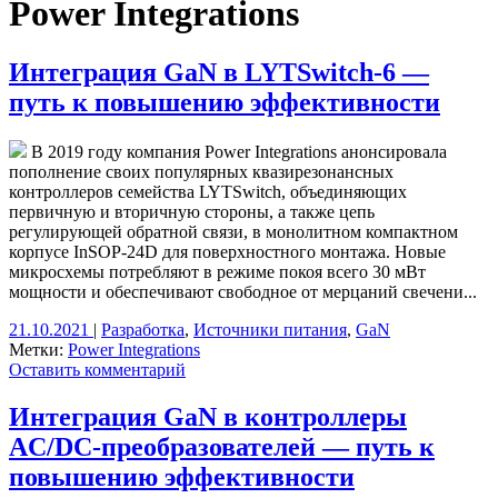
Power Integrations
Интеграция GaN в LYTSwitch-6 —
путь к повышению эффективности
В 2019 году компания Power Integrations анонсировала
пополнение своих популярных квазирезонансных
контроллеров семейства LYTSwitch, объединяющих
первичную и вторичную стороны, а также цепь
регулирующей обратной связи, в монолитном компактном
корпусе InSOP-24D для поверхностного монтажа. Новые
микросхемы потребляют в режиме покоя всего 30 мВт
мощности и обеспечивают свободное от мерцаний свечени...
21.10.2021
|
Разработка
,
Источники питания
,
GaN
Метки:
Power Integrations
Оставить комментарий
Интеграция GaN в контроллеры
AC/DC-преобразователей — путь к
повышению эффективности