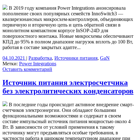
В 2019 году компания Power Integrations анонсировала
пополнение своих популярных семейств InnoSwitch3 —
квазирезонансных микросхем-контроллеров, объединяющих
первичную и вторичную цепь и цепь обратной связи в
монолитном компактном корпусе InSOP-24D для
поверхностного монтажа. Новые микросхемы обеспечивают
КПД до 95% в полном диапазоне нагрузок вплоть до 100 Вт,
работая в составе закрытых адапте...
04.10.2021
|
Разработка
,
Источники питания
,
GaN
Метки:
Power Integrations
Оставить комментарий
Источник питания электросчетчика
без электролитических конденсаторов
В последние годы происходит активное внедрение смарт-
счетчиков электроэнергии. Они обладают большими
функциональными возможностями и содержат в своем
составе импульсный источник питания мощностью около 4
Вт. В зависимости от условий применения к такому
источнику могут предъявляться особые требования, в
частности работа в широком температурном диапазоне при