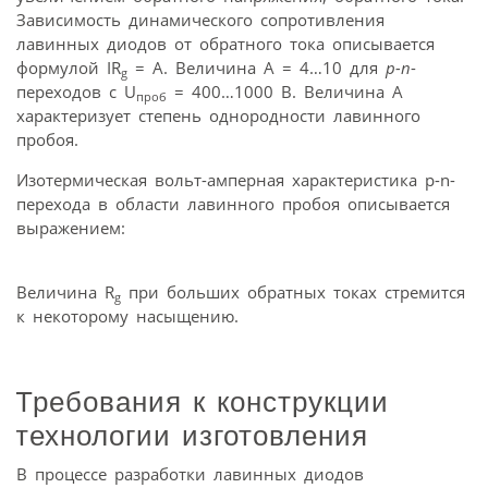
Зависимость динамического сопротивления
лавинных диодов от обратного тока описывается
формулой IR
= A. Величина A = 4…10 для
p-n
-
g
переходов с U
= 400…1000 В. Величина А
проб
характеризует степень однородности лавинного
пробоя.
Изотермическая вольт-амперная характеристика p-n-
перехода в области лавинного пробоя описывается
выражением:
Величина R
при больших обратных токах стремится
g
к некоторому насыщению.
Требования к конструкции
технологии изготовления
В процессе разработки лавинных диодов