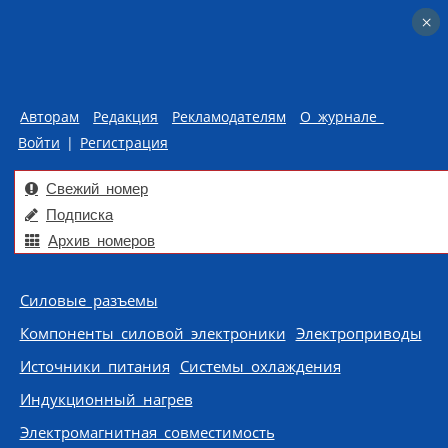
×
×
Авторам
Редакция
Рекламодателям
О журнале
Войти
|
Регистрация
Свежий номер
Подписка
Архив номеров
Skip to content
Силовые разъемы
Компоненты силовой электроники
Электроприводы
Источники питания
Системы охлаждения
Индукционный нагрев
Электромагнитная совместимость