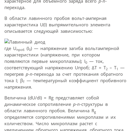
характерное для объемного заряда всего
p-n
-
перехода.
В области лавинного пробоя вольт-амперная
характеристика U(I) выпрямительного элемента
описывается следующей зависимостью:
где U
(I
) — напряжение загиба вольтамперной
проб
0
характеристики (напряжение, при котором
появляются первые микроплазмы); I
— ток,
0
соответствующий напряжению Uпроб; ΔT = T
– T
—
2
1
перегрев
p-n
-перехода за счет протекания обратного
тока I; β
— температурный коэффициент пробивного
T
напряжения.
Величина (dU/dI) = Rg представляет собой
динамическое сопротивление
p-n
-структуры в
области лавинного пробоя. Величина R
g
определяется сопротивлениями микроплазм и их
количеством. Число микроплазм растет с
увеличением обратного напряжения, обратного тока.