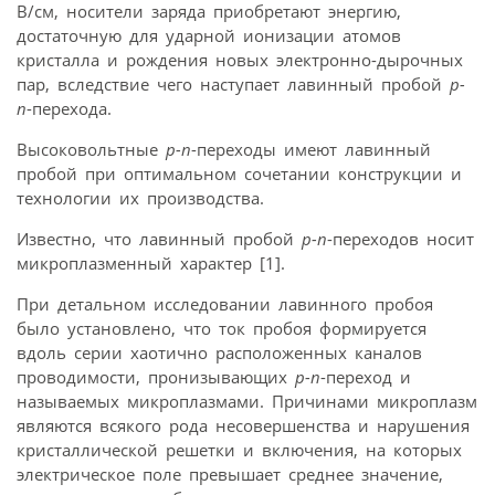
В/см, носители заряда приобретают энергию,
достаточную для ударной ионизации атомов
кристалла и рождения новых электронно-дырочных
пар, вследствие чего наступает лавинный пробой
p-
n
-перехода.
Высоковольтные
p-n
-переходы имеют лавинный
пробой при оптимальном сочетании конструкции и
технологии их производства.
Известно, что лавинный пробой
p-n
-переходов носит
микроплазменный характер [1].
При детальном исследовании лавинного пробоя
было установлено, что ток пробоя формируется
вдоль серии хаотично расположенных каналов
проводимости, пронизывающих
p-n
-переход и
называемых микроплазмами. Причинами микроплазм
являются всякого рода несовершенства и нарушения
кристаллической решетки и включения, на которых
электрическое поле превышает среднее значение,