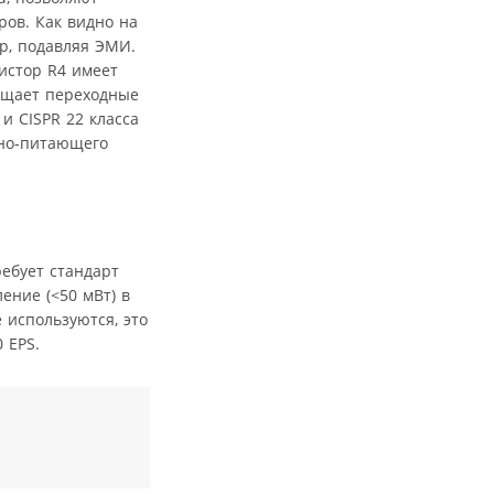
ров. Как видно на
р, подавляя ЭМИ.
истор R4 имеет
ращает переходные
и CISPR 22 класса
дно-питающего
ребует стандарт
ение (<50 мВт) в
 используются, это
 EPS.