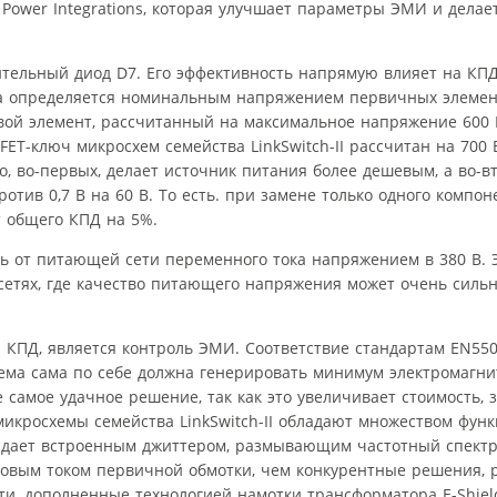
т Power Integrations, которая улучшает параметры ЭМИ и дела
ельный диод D7. Его эффективность напрямую влияет на КПД
а определяется номинальным напряжением первичных элемен
ой элемент, рассчитанный на максимальное напряжение 600 В
ET-ключ микросхем семейства LinkSwitch-II рассчитан на 700 
то, во-первых, делает источник питания более дешевым, а во-в
отив 0,7 В на 60 В. То есть. при замене только одного компо
т общего КПД на 5%.
ь от питающей сети переменного тока напряжением в 380 В. 
сетях, где качество питающего напряжения может очень сильн
КПД, является контроль ЭМИ. Соответствие стандартам EN550
схема сама по себе должна генерировать минимум электромагни
 самое удачное решение, так как это увеличивает стоимость, 
икросхемы семейства LinkSwitch-II обладают множеством функ
ает встроенным джиттером, размывающим частотный спектр.
иковым током первичной обмотки, чем конкурентные решения,
ти, дополненные технологией намотки трансформатора E-Shiel