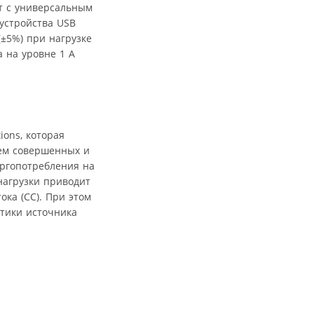
Вт с универсальным
 устройства USB
(±5%) при нагрузке
 на уровне 1 A
ions, которая
ем совершенных и
ергопотребления на
нагрузки приводит
ка (СС). При этом
стики источника