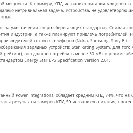
ной мощности. К примеру, КПД источника питания мощностью 
далеко нетривиальная задача. Устройства, не удовлетворяющ
енные.
ют на ужесточении энергосберегающих стандартов. Снижая эн
ития индустрии, а также планируют привлечь потребителей, 
роизводителей сотовых телефонов (Nokia, Samsung, Sony Ericss
осбережения зарядных устройств: Star Rating System. Для того
й рейтинг), оно должно потреблять менее 30 мВт в режиме «без
андартом Energy Star EPS Specification Version 2.01.
танный Power Integrations, обладает средним КПД 74%, что на 
показаны результаты замеров КПД 59 источников питания, проте