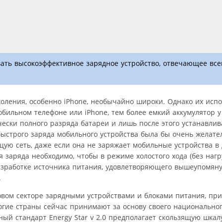
вать высокоэффективное зарядное устройство, отвечающее вс
оления, особенно iPhone, необычайно широки. Однако их испо
обильном телефоне или iPhone, тем более емкий аккумулятор у
ски полного разряда батареи и лишь после этого устанавлива
быстрого заряда мобильного устройства была бы очень желател
ую сеть, даже если она не заряжает мобильные устройства в 
я заряда необходимо, чтобы в режиме холостого хода (без нагр
азработке источника питания, удовлетворяющего вышеупомян
.
вом секторе зарядными устройствами и блоками питания, при
гие страны сейчас принимают за основу своего национальног
ый стандарт Energy Star v 2.0 предполагает скользящую шкал