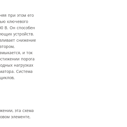
няя при этом его
тью ключевого
00 В. Он способен
ующих устройств.
авливает снижение
атором,
мыкается, и ток
остижении порога
ходных нагрузках
матора. Система
циклов,
жении, эта схема
овом элементе,