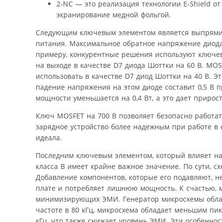
2-NC — это реализация технологии E-Shield о
экранирование медной фольгой.
Следующим ключевым элементом является выпрямит
питания. Максимальное обратное напряжение диод
примеру, конкурентные решения используют ключев
на выходе в качестве D7 диода Шоттки на 60 В. MOSF
использовать в качестве D7 диод Шоттки на 40 В. Э
падение напряжения на этом диоде составит 0,5 В пр
мощности уменьшается на 0,4 Вт, а это дает прирос
Ключ MOSFET на 700 В позволяет безопасно работат
зарядное устройство более надежным при работе в 
идеала.
Последним ключевым элементом, который влияет на 
класса B имеет крайне важное значение. По сути, 
Добавление компонентов, которые его подавляют, не
плате и потребляет лишнюю мощность. К счастью, м
минимизирующих ЭМИ. Генератор микросхемы облад
частоте в 80 кГц, микросхема обладает меньшим п
кГц, что также снижает уровень ЭМИ. Эти особеннос