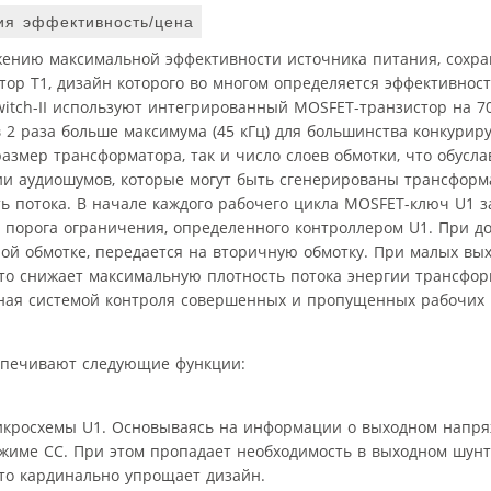
ия эффективность/цена
жению максимальной эффективности источника питания, сохра
ор T1, дизайн которого во многом определяется эффективнос
Switch-II используют интегрированный MOSFET-транзистор на 7
в 2 раза больше максимума (45 кГц) для большинства конкурир
змер трансформатора, так и число слоев обмотки, что обусл
и аудиошумов, которые могут быть сгенерированы трансформ
 потока. В начале каждого рабочего цикла MOSFET-ключ U1 за
 порога ограничения, определенного контроллером U1. При д
ной обмотке, передается на вторичную обмотку. При малых вы
что снижает максимальную плотность потока энергии трансфор
нная системой контроля совершенных и пропущенных рабочих 
еспечивают следующие функции:
микросхемы U1. Основываясь на информации о выходном напря
режиме СС. При этом пропадает необходимость в выходном шунт
что кардинально упрощает дизайн.