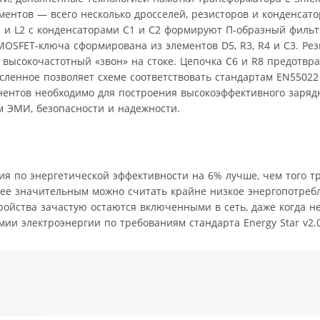
нтов — всего несколько дросселей, резисторов и конденсато
1 и L2 с конденсаторами С1 и С2 формируют П-образный фильт
MOSFET-ключа сформирована из элементов D5, R3, R4 и C3. Рез
 высокочастотный «звон» на стоке. Цепочка С6 и R8 предотв
ленное позволяет схеме соответствовать стандартам EN55022 
мпонентов необходимо для построения высокоэффективного заря
м ЭМИ, безопасности и надежности.
ия по энергетической эффективности на 6% лучше, чем того т
более значительным можно считать крайне низкое энергопотребл
ройства зачастую остаются включенными в сеть, даже когда не
ии электроэнергии по требованиям стандарта Energy Star v2.0