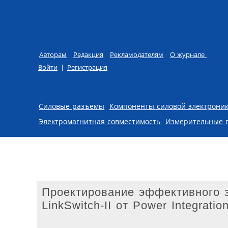
Авторам
Редакция
Рекламодателям
О журнале
Войти
|
Регистрация
Skip to content
Силовые разъемы
Компоненты силовой электрони
Электромагнитная совместимость
Измерительные 
Проектирование эффективного з
LinkSwitch-II от Power Integratio