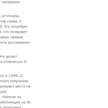
ет ненужным
 источника
тов схемы. К
. Это потребует
В, что позволяет
торых, прямое
нента рассеивание
Это делает
о отличаться от
22 и CISPR 22
тного излучения.
занимает место на
ций,
 Работая на
 работающие на 45
d, позволяют