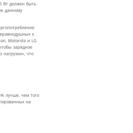
5 Вт должен быть
ие данному
ергопотребление
неравнодушных к
on, Motorola и LG
 чтобы зарядное
 нагрузки», что
6% лучше, чем того
стированных на