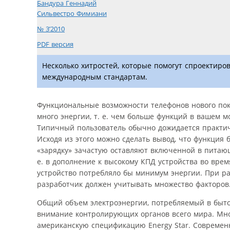
Бандура Геннадий
Сильвестро Фимиани
№ 3’2010
PDF версия
Несколько хитростей, которые помогут спроектиро
международным стандартам.
Функциональные возможности телефонов нового пок
много энергии, т. е. чем больше функций в вашем м
Типичный пользователь обычно дожидается практиче
Исходя из этого можно сделать вывод, что функция 
«зарядку» зачастую оставляют включенной в питающ
е. в дополнение к высокому КПД устройства во врем
устройство потребляло бы минимум энергии. При р
разработчик должен учитывать множество факторов
Общий объем электроэнергии, потребляемый в быто
внимание контролирующих органов всего мира. Мно
американскую спецификацию Energy Star. Современн