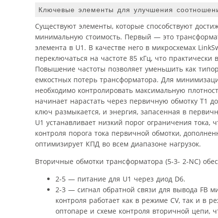
Ключевые элементы для улучшения соотношен
Существуют элементы, которые способствуют дости
минимальную стоимость. Первый — это трансформат
элемента в U1. В качестве него в микросхемах Link
переключаться на частоте 85 кГц, что практически 
Повышение частоты позволяет уменьшить как типора
емкостных потерь трансформатора. Для минимизаци
необходимо контролировать максимальную плотность
начинает нарастать через первичную обмотку T1 до
ключ размыкается, и энергия, запасенная в первич
U1 устанавливает низкий порог ограничения тока, 
контроля порога тока первичной обмотки, дополне
оптимизирует КПД во всем диапазоне нагрузок.
Вторичные обмотки трансформатора (5-3- 2-NC) об
2-5 — питание для U1 через диод D6.
2-3 — сигнал обратной связи для вывода FB 
контроля работает как в режиме CV, так и в 
оптопаре и схеме контроля вторичной цепи, 