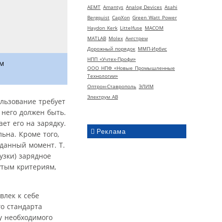
AEMT
Amantys
Analog Devices
Asahi
Bergquist
CapXon
Green Watt Power
Haydon Kerk
Littelfuse
MACOM
MATLAB
Molex
Ангстрем
Дорожный порядок
ММП-Ирбис
НПП «Учтех-Профи»
ем
ООО НПФ «Новые Промышленные
Технологии»
Оптрон-Ставрополь
ЭЛИМ
Электрум АВ
льзование требует
 него должен быть.
ет его на зарядку.
Реклама
ьна. Кроме того,
данный момент. Т.
узки) зарядное
утым критериям,
влек к себе
о стандарта
у необходимого