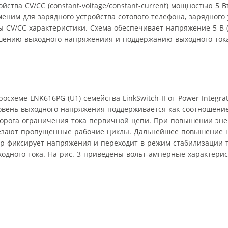
йства CV/CC (constant-voltage/constant-current) мощностью 5 
еним для зарядного устройства сотового телефона, зарядного
ы CV/CC-характеристики. Схема обеспечивает напряжение 5 В 
ьшению выходного напряжениия и поддержанию выходного тока
хеме LNK616PG (U1) семейства LinkSwitch-II от Power Integrat
овень выходного напряжения поддерживается как соотношени
порога ограничения тока первичной цепи. При повышении эн
счезают пропущенные рабочие циклы. Дальнейшее повышение 
ер фиксирует напряжения и переходит в режим стабилизации то
одного тока. На рис. 3 приведены вольт-амперные характери