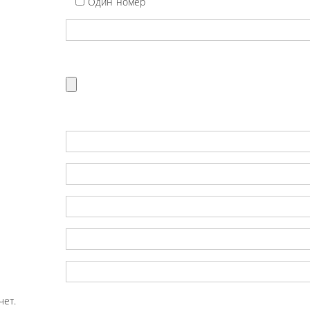
Один номер
чет.