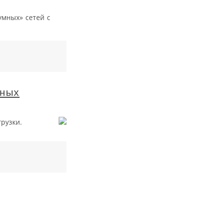
мных» сетей с
вных
рузки.