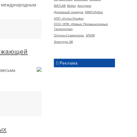
ем международным
MATLAB
Molex
Ангстрем
Дорожный порядок
ММП-Ирбис
НПП «Учтех-Профи»
ООО НПФ «Новые Промышленные
Технологии»
Оптрон-Ставрополь
ЭЛИМ
Электрум АВ
ружающей
Реклама
 весьма
ых