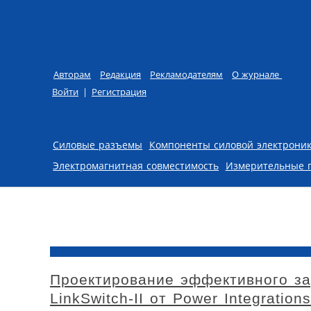
Авторам
Редакция
Рекламодателям
О журнале
Войти
|
Регистрация
Skip to content
Силовые разъемы
Компоненты силовой электрони
Электромагнитная совместимость
Измерительные 
Проектирование эффективного за
LinkSwitch-II от Power Integrations