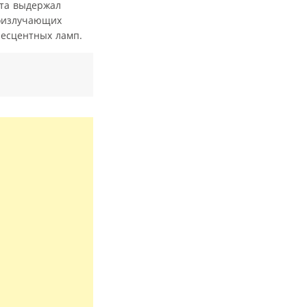
ета выдержал
тоизлучающих
несцентных ламп.