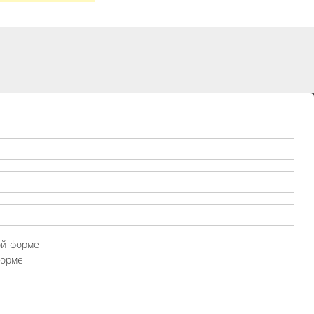
ой форме
форме