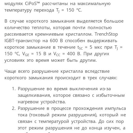
модулях CiPoS™ рассчитаны на максимальную
температуру перехода T
= 150 °C.
J
В случае короткого замыкания выделяется большое
количество теплоты, которая почти полностью
рассеивается кремниевым кристаллом. TrenchStop
IGBT-транзистор на 600 В способен выдерживать
короткое замыкание в течение t
= 5 мкс при T
=
SC
J
150 °C, V
= 15 В и V
= 400 В. При других
GE
CC
условиях это время может быть другим.
Чаще всего разрушение кристалла вследствие
короткого замыкания происходит в трех случаях:
Разрушение во время выключения из-за
защелкивания, которое связано с избыточным
нагревом устройства.
Разрушение в процессе прохождения импульса
тока (токовый режим разрушения), который не
связан с температурой устройства. До сих пор
этот режим разрушения не до конца изучен, а