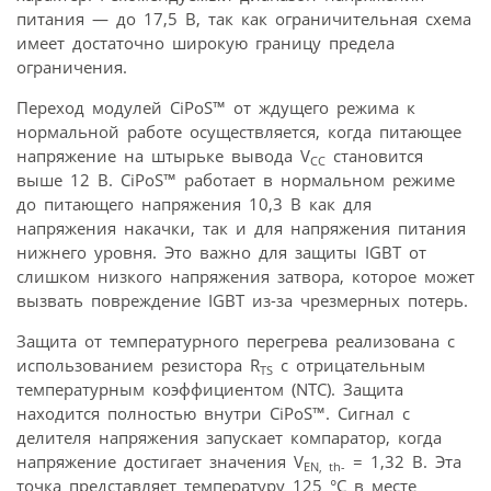
питания — до 17,5 В, так как ограничительная схема
имеет достаточно широкую границу предела
ограничения.
Переход модулей CiPoS™ от ждущего режима к
нормальной работе осуществляется, когда питающее
напряжение на штырьке вывода V
становится
CC
выше 12 В. CiPoS™ работает в нормальном режиме
до питающего напряжения 10,3 В как для
напряжения накачки, так и для напряжения питания
нижнего уровня. Это важно для защиты IGBT от
слишком низкого напряжения затвора, которое может
вызвать повреждение IGBT из-за чрезмерных потерь.
Защита от температурного перегрева реализована с
использованием резистора R
с отрицательным
TS
температурным коэффициентом (NTC). Защита
находится полностью внутри CiPoS™. Сигнал с
делителя напряжения запускает компаратор, когда
напряжение достигает значения V
= 1,32 В. Эта
EN, th-
точка представляет температуру 125 °C в месте