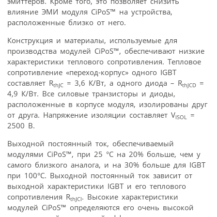
эмиттеров. Кроме того, это позволяет снизить
влияние ЭМИ модуля CiPoS™ на устройства,
расположенные близко от него.
Конструкция и материалы, используемые для
производства модулей CiPoS™, обеспечивают низкие
характеристики теплового сопротивления. Тепловое
сопротивление «переход-корпус» одного IGBT
составляет R
= 3,6 К/Вт, а одного диода – R
=
thJC
thJCD
4,9 К/Вт. Все силовые транзисторы и диоды,
расположенные в корпусе модуля, изолированы друг
от друга. Напряжение изоляции составляет V
=
ISOL
2500 В.
Выходной постоянный ток, обеспечиваемый
модулями CiPoS™, при 25 °С на 20% больше, чем у
самого близкого аналога, и на 30% больше для IGBT
при 100°C. Выходной постоянный ток зависит от
выходной характеристики IGBT и его теплового
сопротивления R
. Высокие характеристики
thJCI
модулей CiPoS™ определяются его очень высокой