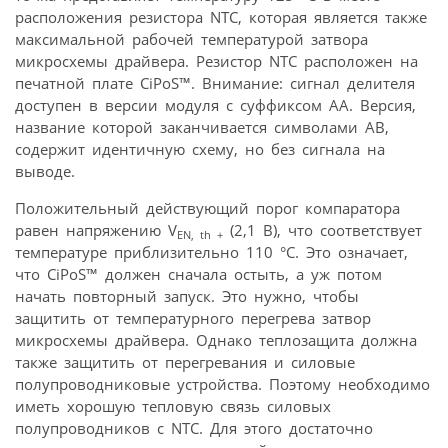
расположения резистора NTC, которая является также
максимальной рабочей температурой затвора
микросхемы драйвера. Резистор NTC расположен на
печатной плате CiPoS™. Внимание: сигнал делителя
доступен в версии модуля с суффиксом AA. Версия,
название которой заканчивается символами AB,
содержит идентичную схему, но без сигнала на
выводе.
Положительный действующий порог компаратора
равен напряжению V
(2,1 В), что соответствует
EN, th +
температуре приблизительно 110 °C. Это означает,
что CiPoS™ должен сначала остыть, а уж потом
начать повторный запуск. Это нужно, чтобы
защитить от температурного перегрева затвор
микросхемы драйвера. Однако теплозащита должна
также защитить от перегревания и силовые
полупроводниковые устройства. Поэтому необходимо
иметь хорошую тепловую связь силовых
полупроводников с NTC. Для этого достаточно