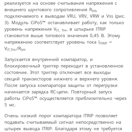
реализуется на основе считывания напряжения с
внешнего шунтового сопротивления R
,
SH
подключаемого к выводам VRU, VRV, VRW и Vss (рис.
3). Модуль CiPoS™ останавливает работу, как только
уровень напряжения V
в штырьке ITRIP
IT, TH+
становится выше типового значения 0,45 В. Этому
напряжению соответствует уровень тока I
=
ITRIP
V
/R
.
IT,TH+
SH
Запускается внутренний компаратор, и
блокировочный триггер переходит в установленное
состояние. Этот триггер отключает все выходы
секций транзисторов нижнего и верхнего уровня.
После запуска компаратора защиты от перегрузки
начинается зарядка RC-цепи. Повторный запуск
работы CiPoS™ осуществляется приблизительно через
5 мс.
Очень низкий порог компаратора ITRIP позволяет
подавать считываемый сигнал непосредственно на
штырек вывода ITRIP. Благодаря этому не требуется