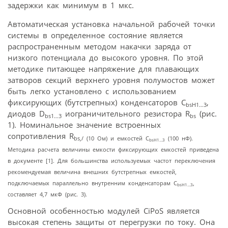
задержки как минимум в 1 мкс.
Автоматическая установка начальной рабочей точки
системы в определенное состояние является
распространенным методом накачки заряда от
низкого потенциала до высокого уровня. По этой
методике питающее напряжение для плавающих
затворов секций верхнего уровня полумостов может
быть легко установлено с использованием
фиксирующих (бутстрепных) конденсаторов C
,
bsH1…3
диодов D
иограничительного резистора R
(рис.
bs1…3
bs
1). Номинальное значение встроенных
сопротивления R
bs,/ (10 Ом) и емкостей C
(100 нФ).
bsH1…3
Методика расчета величины емкости фиксирующих емкостей приведена
в документе [1]. Для большинства используемых частот переключения
рекомендуемая величина внешних бутстрепных емкостей,
подключаемых параллельно внутренним конденсаторам C
,
bsH1…3
составляет 4,7 мкФ (рис. 3).
Основной особенностью модулей CiPoS является
высокая степень защиты от перегрузки по току. Она