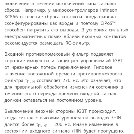
включения в течение исключений типа сигнала
сброса. Например, у микроконтроллеров Infineon
XC866 в течение сброса контакты ввода-вывода
сконфигурированы как входы и поэтому CiPoS™
способен нагрузить его выводы. В условиях сильных
электромагнитных помех вблизи входных контактов
рекомендуется размещать RC-фильтр.
Входной противопомеховый фильтр подавляет
короткие импульсы и защищает управляемый IGBT
от чрезмерных потерь переключения. Типовое
значение постоянной времени противопомехового
фильтра t
составляет 270 нс. Это означает, что
FILIN
для правильной обработки изменения состояния в
течение этого периода времени входной сигнал
должен оставаться на постоянном уровне.
Выключение верхней стороны IGBT происходит,
когда сигнал с высоким уровнем на выводах /HIN
длится более t
= 200 нс. Иначе изменение в
FILIN1
состоянии входного сигнала /HIN будет пропущено.