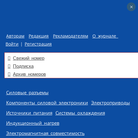
×
×
Авторам
Редакция
Рекламодателям
О журнале
Войти
|
Регистрация
Свежий номер
Подписка
Архив номеров
Skip to content
Силовые разъемы
Компоненты силовой электроники
Электроприводы
Источники питания
Системы охлаждения
Индукционный нагрев
Электромагнитная совместимость