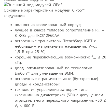
Основные характеристики модулей CiPoS™
следующие:
полностью изолированный корпус;
лучшее в классе тепловое сопротивление R
=
th
3 K/Вт для IKCS12F60AA;
встроенные транзисторы TrenchStop IGBT с
небольшим напряжением насыщения: V
=
CEsat
1,5 В при 25 °C;
хорошие переключающие возможности: f
≤ 20
sw
кГц;
диод, оптимизированный по технологии
EmCon™ для уменьшения ЭМИ;
встроенные ограничительные (бутстрепные)
диоды и конденсаторы;
технология управления затвором типа
«кремний на диэлектрике» (SOI) c допущением
отрицательного переходного напряжения: –50 ≤
V
≤ 600 В;
s