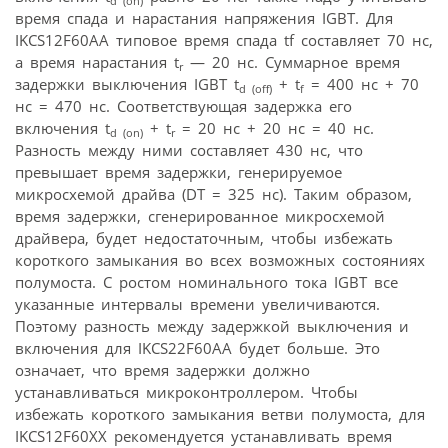
d (on)
время спада и нарастания напряжения IGBT. Для
IKCS12F60AA типовое время спада tf составляет 70 нс,
а время нарастания t
— 20 нс. Суммарное время
r
задержки выключения IGBT t
+ t
= 400 нс + 70
d (off)
f
нс = 470 нс. Соответствующая задержка его
включения t
+ t
= 20 нс + 20 нс = 40 нс.
d (on)
r
Разность между ними составляет 430 нс, что
превышает время задержки, генерируемое
микросхемой драйва (DT = 325 нс). Таким образом,
время задержки, сгенерированное микросхемой
драйвера, будет недостаточным, чтобы избежать
короткого замыкания во всех возможных состояниях
полумоста. С ростом номинального тока IGBT все
указанные интервалы времени увеличиваются.
Поэтому разность между задержкой выключения и
включения для IKCS22F60AA будет больше. Это
означает, что время задержки должно
устанавливаться микроконтроллером. Чтобы
избежать короткого замыкания ветви полумоста, для
IKCS12F60XX рекомендуется устанавливать время