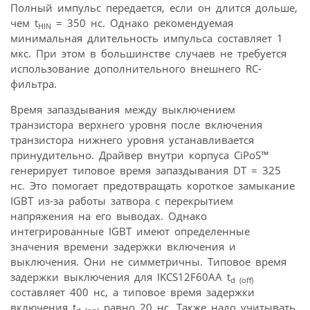
Полный импульс передается, если он длится дольше,
чем t
= 350 нс. Однако рекомендуемая
HIN
минимальная длительность импульса составляет 1
мкс. При этом в большинстве случаев не требуется
использование дополнительного внешнего RC-
фильтра.
Время запаздывания между выключением
транзистора верхнего уровня после включения
транзистора нижнего уровня устанавливается
принудительно. Драйвер внутри корпуса CiPoS™
генерирует типовое время запаздывания DT = 325
нс. Это помогает предотвращать короткое замыкание
IGBT из-за работы затвора с перекрытием
напряжения на его выводах. Однако
интегрированные IGBT имеют определенные
значения времени задержки включения и
выключения. Они не симметричны. Типовое время
задержки выключения для IKCS12F60AA t
d (off)
составляет 400 нс, а типовое время задержки
включения t
равно 20 нс. Также надо учитывать