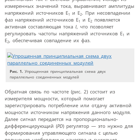
измеренных значений тока, выравнивают амплитуды
напряжений источников E
и E
. При несовпадении
1
2
фаз напряжений источников E
и E
появляется
1
2
активная составляющая тока
I
, что позволяет
регулировать частоты напряжений источников E
и
1
E
, обеспечивая совпадение их фаз.
2
Рис. 1.
Упрощенная принципиальная схема двух
параллельно соединенных модулей
Обратная связь по частоте (рис. 2) состоит из
измерителя мощности, который помогает
зарегистрировать потребление или отдачу активной
мощности источником напряжения данного модуля.
Далее сигнал передается на пропорционально-
дифференцирующий (
PD
) регулятор — это нужно для
формирования управляющего сигнала с целью
получения необходимых качества и снижения