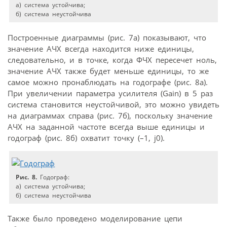
а) система устойчива;
б) система неустойчива
Построенные диаграммы (рис. 7а) показывают, что
значение АЧХ всегда находится ниже единицы,
следовательно, и в точке, когда ФЧХ пересечет ноль,
значение АЧХ также будет меньше единицы, то же
самое можно пронаблюдать на годографе (рис. 8а).
При увеличении параметра усилителя (Gain) в 5 раз
система становится неустойчивой, это можно увидеть
на диаграммах справа (рис. 7б), поскольку значение
АЧХ на заданной частоте всегда выше единицы и
годограф (рис. 8б) охватит точку (–1, j0).
Рис. 8.
Годограф:
а) система устойчива;
б) система неустойчива
Также было проведено моделирование цепи