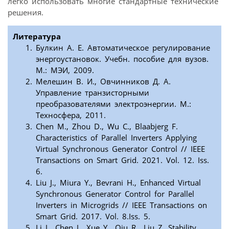
легко использовать многие стандартные технические
решения.
Литература
Булкин А. Е. Автоматическое регулирование
энергоустановок. Учебн. пособие для вузов.
М.: МЭИ, 2009.
Мелешин В. И., Овчинников Д. А.
Управление транзисторными
преобразователями электроэнергии. М.:
Техносфера, 2011.
Chen M., Zhou D., Wu C., Blaabjerg F.
Characteristics of Parallel Inverters Applying
Virtual Synchronous Generator Control // IEEE
Transactions on Smart Grid. 2021. Vol. 12. Iss.
6.
Liu J., Miura Y., Bevrani H., Enhanced Virtual
Synchronous Generator Control for Parallel
Inverters in Microgrids // IEEE Transactions on
Smart Grid. 2017. Vol. 8.Iss. 5.
Li J., Chen J., Xue Y., Qiu R., Liu Z. Stability