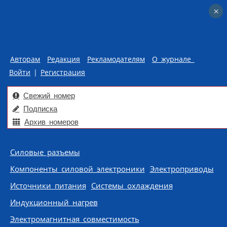
×
×
Авторам
Редакция
Рекламодателям
О журнале
Войти
|
Регистрация
Свежий номер
Подписка
Архив номеров
Skip to content
Силовые разъемы
Компоненты силовой электроники
Электроприводы
Источники питания
Системы охлаждения
Индукционный нагрев
Электромагнитная совместимость