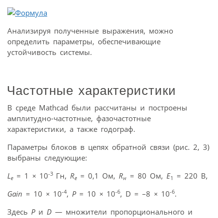
Анализируя полученные выражения, можно
определить параметры, обеспечивающие
устойчивость системы.
Частотные характеристики
В среде Mathcad были рассчитаны и построены
амплитудно-частотные, фазочастотные
характеристики, а также годограф.
Параметры блоков в цепях обратной связи (рис. 2, 3)
выбраны следующие:
-3
L
= 1
×
10
Гн,
R
= 0,1 Ом,
R
= 80 Ом,
E
= 220 В,
e
e
н
1
-4
-6
-6
Gain
= 10
×
10
,
P
= 10
×
10
, D = –8
×
10
.
Здесь
P
и
D
— множители пропорционального и