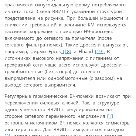
практически синусоидальную форму потребляемого
из сети тока. Схема ВВИП с указанной структурой
представлена на рисунке. При большей мощности и
снижении требований к величине КМ используется
пассивная коррекция с помощью НЧ-дросселя,
включаемого до сетевого выпрямителя (после
сетевого фильтра помех). Такие дроссели выпускают,
например, фирмы Epcos
[18]
и Elhand
[19].
В
источниках высокого напряжения с питанием от
трехфазной сети чаще всего используют дроссели —
трехобмоточные (без зазора) до сетевого
выпрямителя или однообмоточные (с зазором) на
выходе сетевого выпрямителя.
Регулярные гармонические ВЧ-помехи возникают при
переключении силовых ключей. Так, в структуре
одноступенчатого ВВИП с регулированием на
стороне сетевого переменного напряжения
[1]
основным источником ВЧ-помех являются симисторы
или тиристоры. Для ВВИП с импульсным выходом