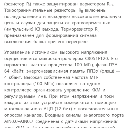
(резистор R
) также зашунтирован варистором R
.
I
u2
Токоограничительные резисторы R
включены
II
последовательно в выходную высокопотенциальную
цепь и служат для защиты от кратковременных
(импульсных) КЗ выхода. Терморезистор R
t
предназначен для формирования сигнала
выключения блока при его перегреве.
Управление источником высокого напряжения
осуществляется микроконтроллером C8051F120. Его
параметры: частота процессора 100 МГц, флэш-ПЗУ
64 кбайт, энергонезависимая память ППЗУ (флэш) —
4 кбайт. Высокая собственная частота МП-
контроллера (100 МГц) позволяет на одном
контроллере организовать управление ККМ и
регулируемым Инв. При этом напряжения и токи
каждого из этих устройств измеряются с помощью
многоканального АЦП (12 бит) с последовательным
опросом каналов. Входные каналы аналогового порта
AIN0.0–AIN0.7 соединены с датчиками напряжения/
тока ККМ и Инв через устройства гальванической