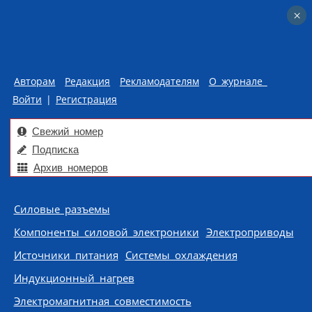
×
×
Авторам
Редакция
Рекламодателям
О журнале
Войти
|
Регистрация
Свежий номер
Подписка
Архив номеров
Skip to content
Силовые разъемы
Компоненты силовой электроники
Электроприводы
Источники питания
Системы охлаждения
Индукционный нагрев
Электромагнитная совместимость