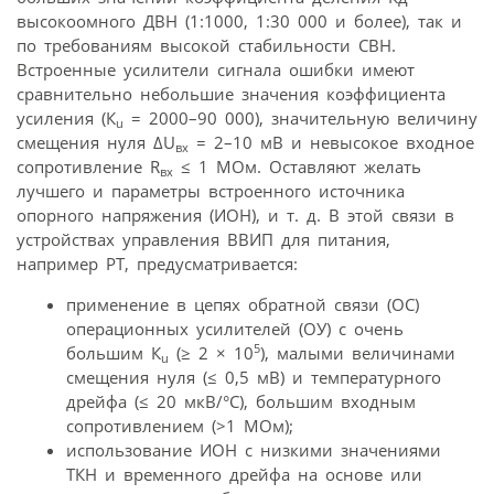
высокоомного ДВН (1:1000, 1:30 000 и более), так и
по требованиям высокой стабильности СВН.
Встроенные усилители сигнала ошибки имеют
сравнительно небольшие значения коэффициента
усиления (К
= 2000–90 000), значительную величину
u
смещения нуля ΔU
= 2–10 мВ и невысокое входное
вх
сопротивление R
≤ 1 МОм. Оставляют желать
вх
лучшего и параметры встроенного источника
опорного напряжения (ИОН), и т. д. В этой связи в
устройствах управления ВВИП для питания,
например РТ, предусматривается:
применение в цепях обратной связи (ОС)
операционных усилителей (ОУ) с очень
5
большим К
(≥ 2 × 10
), малыми величинами
u
смещения нуля (≤ 0,5 мВ) и температурного
дрейфа (≤ 20 мкВ/°С), большим входным
сопротивлением (>1 МОм);
использование ИОН с низкими значениями
ТКН и временного дрейфа на основе или