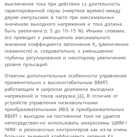
выключения тока при действии Ls длительность
гарантированной паузы («мертвое время») между
двумя импульсами в такте при максимальных
значениях выходного напряжения и тока должна
быть увеличена (с 5 до 10–15 %). Иными словами,
это приводит к уменьшению максимального
значения коэффициента заполнения К
(увеличению
з
скважности) и, следовательно, к уменьшению
глубины регулирования и некоторому увеличению
уровня пульсаций.
Отметим дополнительные особенности управления
применительно к высокостабильным ВВИП,
работающим в широком диапазоне выходных
напряжений и токов нагрузки
[4].
В отличие от
устройств управления низковольтными
преобразовательными ИВЭ, в преобразовательных
ВВИП с выходом на постоянном токе не удается
непосредствен-но использовать микросхемы ШИМ-/
ЧИМ- и резонансных контроллеров как из-за очень
больших значений коэффициента деления Кд