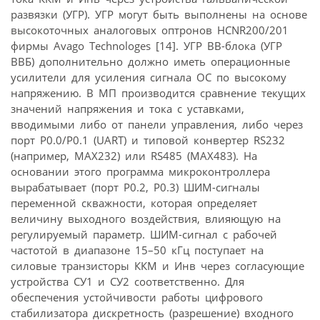
развязки (УГР). УГР могут быть выполнены на основе
высокоточных аналоговых оптронов HCNR200/201
фирмы Avago Technologes [14]. УГР ВВ-блока (УГР
ВВБ) дополнительно должно иметь операционные
усилители для усиления сигнала ОС по высокому
напряжению. В МП производится cравнение текущих
значений напряжения и тока с уставками,
вводимыми либо от панели управления, либо через
порт Р0.0/P0.1 (UART) и типовой конвертер RS232
(например, MAX232) или RS485 (MAX483). На
основании этого программа микроконтроллера
вырабатывает (порт Р0.2, Р0.3) ШИМ-сигналы
переменной скважности, которая определяет
величину выходного воздействия, влияющую на
регулируемый параметр. ШИМ-сигнал с рабочей
частотой в диапазоне 15–50 кГц поступает на
силовые транзисторы ККМ и Инв через согласующие
устройства СУ1 и СУ2 соответственно. Для
обеспечения устойчивости работы цифрового
стабилизатора дискретность (разрешение) входного