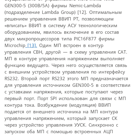
GEN300-5 (300В/5А) фирмы Nemic-Lambda
(подразделение Lambda Group) [12]. Оптимальным
решением управления ВВИП РТ, позволяющим
«вписать» ВВИП в систему АСУ технологическим
оборудованием, явилось включение в его состав
двух микропроцессоров типа PIC16F877 фирмы
Microchip
[13].
Один МП встроен в контур
управления СВН, другой — в схему управления САТ.
МП в контуре управления напряжением выполняет
функцию ведущего. Через него осуществляется связь
с внешним устройством управления по интерфейсу
RS232. Второй порт RS232 этого МП предназначается
для управления источником GEN300-5 в соответствии
с уставками напряжения, которые поступают через
первый порт. Порт SPI использован для связи с МП
контура тока. Возбуждение (модуляция) ВВИП
подается от внешнего источника на МП контура
управления напряжением, который запускает СК
через устройство управления УУСК. Синхронно с
запуском оба МП с помощью встроенных АЦП