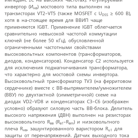
инвертор (И
) мостового типа выполнен на
нв
транзисторах VT2–VT5 (также MOSFET с U
≥ 600 В),
DSS
хотя в на-стоящее время для ВВИП чаще
применяются IGBT. Применение IGBT облегчается
сравнительно невысокой частотой коммутации
ключей (не более 50 кГц), обусловленной
ограниченными частотными свойствами
высоковольтных компонентов (трансформаторов,
диодов, конденсаторов). Конденсатор С2 используется
для исключения подмагничивания трансформатора,
что характерно для мостовой схемы инвертора.
Высоковольтный трансформатор TV3 (на ферритовом
сердечнике) вместе с ВВ-выпрямителем/умножителем
(ВВУ) по двухтактной (симметричной) схеме на
диодах VD2–VD8 и конденсаторах С3–С6 (изображен
условно) образуют силовую часть ВВ-блока. Делитель
высокого напряжения (ДВН) выполнен на резисторах
высоковольтного R
(R
–R
) и низковольтного
вв
в1
вm
плеча R
, зашунтированного варистором R
для
нв
u1
защиты от перенапряжений. Датчик выходного тока