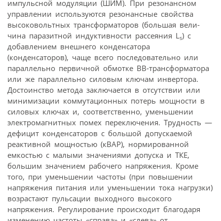
импульсной модуляции (ШИМ). При резонансном
управлении используются резонансные свойства
высоковольтных трансформаторов (большая вели-
чина паразитной индуктивности рассеяния L
) с
s
добавлением внешнего конденсатора
(конденсаторов), чаще всего последовательно или
параллельно первичной обмотке ВВ-трансформатора
или же параллельно силовым ключам инвертора.
Достоинство метода заключается в отсутствии или
минимизации коммутационных потерь мощности в
силовых ключах и, соответственно, уменьшении
электромагнитных помех переключения. Трудность —
дефицит конденсаторов с большой допускаемой
реактивной мощностью (кВАР), нормированной
емкостью с малыми значениями допуска и ТКЕ,
большим значением рабочего напряжения. Кроме
того, при уменьшении частоты (при повышении
напряжения питания или уменьшении тока нагрузки)
возрастают пульсации выходного высокого
напряжения. Регулирование происходит благодаря
изменению частоты «справа» и «слева» от