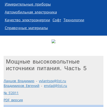
Измерительные приборы
Автомобильная электроника
Качество электроэнергии
Софт
Технологии
Справочные материалы
Мощные высоковольтные
источники питания. Часть 5
Ланцов Владимир
-
vvlantsov@list.ru
Владимиров Евгений
-
envlad@list.ru
№ 5’2011
PDF версия