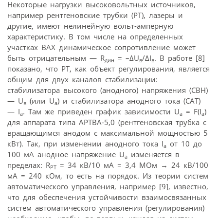
Некоторые нагрузки высоковольтных источников,
например рентгеновские трубки (РТ), лазеры и
другие, имеют нелинейную вольт-амперную
характеристику. В том числе на определенных
участках ВАХ динамическое сопротивление может
быть отрицательным — R
= –ΔU
/ΔI
. В работе [8]
дин
в
в
показано, что РТ, как объект регулирования, является
общим для двух каналов стабилизации:
стабилизатора высокого (анодного) напряжения (СВН)
— U
(или U
) и стабилизатора анодного тока (САТ)
в
а
— I
. Там же приведен график зависимости U
= F(I
)
а
а
а
для аппарата типа АРТВА-5,0 (рентгеновская трубка с
вращающимся анодом с максимальной мощностью 5
кВт). Так, при изменении анодного тока I
от 10 до
а
100 мА анодное напряжение U
изменяется в
а
пределах: R
= 34 кВ/10 мА = 3,4 МОм → 24 кВ/100
РТ
мА = 240 кОм, то есть на порядок. Из теории систем
автоматического управления, например [9], известно,
что для обеспечения устойчивости взаимосвязанных
систем автоматического управления (регулирования)