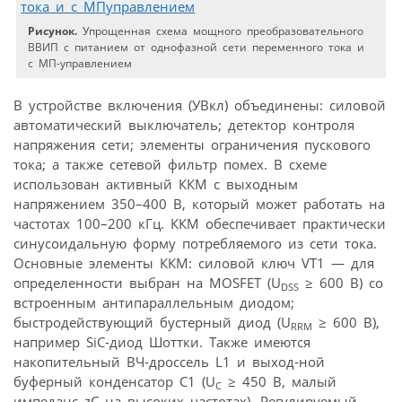
Рисунок.
Упрощенная схема мощного преобразовательного
ВВИП с питанием от однофазной сети переменного тока и
с МП-управлением
В устройстве включения (УВкл) объединены: силовой
автоматический выключатель; детектор контроля
напряжения сети; элементы ограничения пускового
тока; а также сетевой фильтр помех. В схеме
использован активный ККМ с выходным
напряжением 350–400 В, который может работать на
частотах 100–200 кГц. ККМ обеспечивает практически
синусоидальную форму потребляемого из сети тока.
Основные элементы ККМ: силовой ключ VT1 — для
определенности выбран на MOSFET (U
≥ 600 В) со
DSS
встроенным антипараллельным диодом;
быстродействующий бустерный диод (U
≥ 600 В),
RRM
например SiC-диод Шоттки. Также имеются
накопительный ВЧ-дроссель L1 и выход-ной
буферный конденсатор C1 (U
≥ 450 В, малый
C
импеданс zC на высоких частотах). Регулируемый