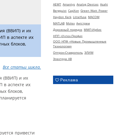
AEMT
Amantys
Analog Devices
Asahi
Bergquist
CapXon
Green Watt Power
Haydon Kerk
Littelfuse
MACOM
MATLAB
Molex
Ангстрем
Дорожный порядок
ММП-Ирбис
ия (ВВИП) и их
НПП «Учтех-Профи»
ИП в аспекте их
ООО НПФ «Новые Промышленные
тных блоков,
Технологии»
Оптрон-Ставрополь
ЭЛИМ
Электрум АВ
Все статьи цикла.
 (ВВИП) и их
Реклама
 в аспекте их
ых блоков,
 планируется
руется привести