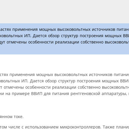
бластях применения мощных высоковольтных источников питан
ковольтных ИП. Дается обзор структур построения мощных ВВ
дут отмечены особенности реализации собственно высоковоль
ластях применения мощных высоковольтных источников питания
овольтных ИП. Дается обзор структур построения мощных ВВИП
ут отмечены особенности реализации собственно высоковольтн
ени на примере ВВИП для питания рентгеновской аппаратуры,
янном токе.
 том числе с использованием микроконтроллеров. Также плани