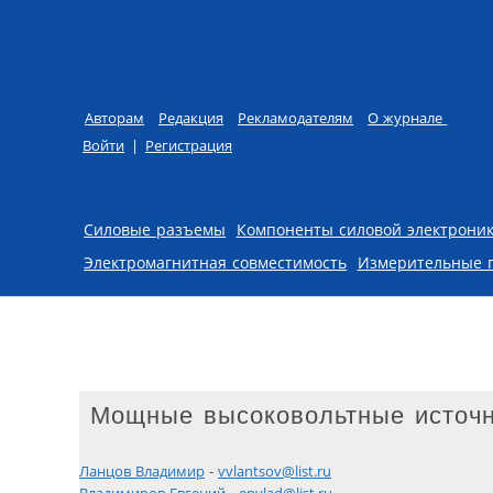
Авторам
Редакция
Рекламодателям
О журнале
Войти
|
Регистрация
Skip to content
Силовые разъемы
Компоненты силовой электрони
Электромагнитная совместимость
Измерительные 
Мощные высоковольтные источн
Ланцов Владимир
-
vvlantsov@list.ru