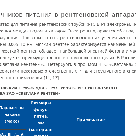
чников питания в рентгеновской аппара
ах для питания рентгеновских трубок (РТ). В РТ электроны, 
жения между анодом и катодом. Электроны ударяются об анод, 
злучения. При этом фотоны рентгеновского излучения имеют э
ны 0,005–10 нм. Мягкий рентген характеризуется наименьшей
а жесткий рентген обладает наибольшей энергией фотона и ча
пользуется преимущественно в промышленных целях. В Росси
ветлана-Рентген» (С.-Петербург), в прошлом НПО «Светлана» (
ристики некоторых отечественных РТ для структурного и спе
нного применения [11, 12].
ОВСКИХ ТРУБОК ДЛЯ СТРУКТУРНОГО И СПЕКТРАЛЬНОГО
А ЗАО «СВЕТЛАНА-РЕНТГЕН»
Размеры
Параметры
фокус-
накала
пятна,
Примечание
(макс)
мм
(материал
U
, В
I
, А
н
н