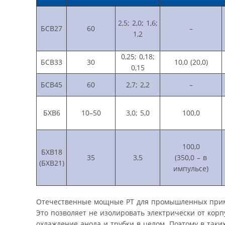
2,5; 2,0; 1,6;
БСВ27
60
–
1,2
0,25; 0,18;
БСВ33
30
10,0 (20,0)
0,15
БСВ45
60
2,7; 2,2
–
БХВ6
10–50
3,0; 5,0
100,0
100,0
БХВ18
35
3,5
(350,0 – в
(БХВ21)
импульсе)
Отечественные мощные РТ для промышленных приме
Это позволяет не изолировать электрически от кор
охлаждение анода и трубки в целом. Поэтому в таких