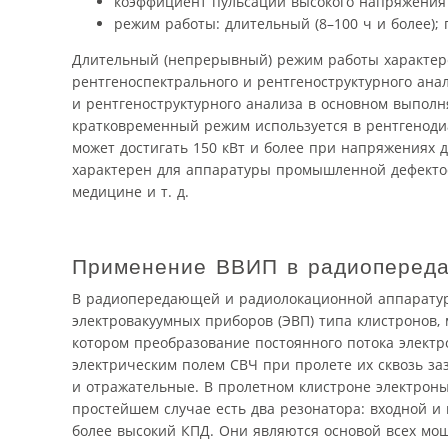
коэффициент пульсаций высокого напряжени
режим работы: длительный (8–100 ч и более);
Длительный (непрерывный) режим работы характер
рентгеноспектрального и рентгеноструктурного ана
и рентгеноструктурного анализа в основном выполня
кратковременный режим используется в рентгеноди
может достигать 150 кВт и более при напряжениях д
характерен для аппаратуры промышленной дефектос
медицине и т. д.
Применение ВВИП в радиопереда
В радиопередающей и радиолокационной аппаратур
электровакуумных приборов (ЭВП) типа клистронов, м
котором преобразование постоянного потока элект
электрическим полем СВЧ при пролете их сквозь за
и отражательные. В пролетном клистроне электроны
простейшем случае есть два резонатора: входной и
более высокий КПД. Они являются основой всех мо