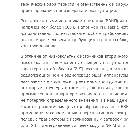
технические характеристики отечественных и заруб
проектирования, производства и эксплуатации.
Высоковольтными источниками питания (ВВИП) или 
напряжением более 1000 В, например [1]. Такие ис
дополнительно соответствовать особым требованиям
опасным для человека и требующим строгого соблюд
конструированию.
В отличие от низковольтных источников вторичного
высоковольтные компоненты освещены в научно-те
характера в этой области [2–5] посвящены, в основ
радиолокационной и радиопередающей аппаратуры. В
называемых в комплексе с рентгеновской трубкой и
некоторые структуры и схемы отдельных их узлов, 
промышленной аппаратуре различного назначения. У
не потеряли определенного значения и в наши дни,
касается развития мощных преобразовательных ВВИП
применением современных и перспективных электр
полевые транзисторы с изолированным затвором (
или IGBT), интегральные силовые модули (ИСМ или 