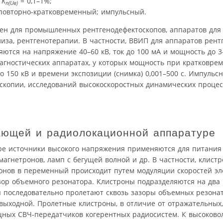
я
K
= 0,1–1%;
п(Uв)
 повторно-кратковременный; импульсный.
ен для промышленных рентгенодефектоскопов, аппаратов для
лиза, рентгенотерапии. В частности, ВВИП для аппаратов рент
ются на напряжение 40–60 кВ, ток до 100 мА и мощность до 3–
агностических аппаратах, у которых мощность при кратковр
о 150 кВ и времени экспозиции (снимка) 0,001–500 с. Импуль
копии, исследований высокоскоростных динамических процес
ющей и радиолокационной аппаратуре
е источники высокого напряжения применяются для питани
агнетронов, ламп с бегущей волной и др. В частности, клистро
ронов в переменный происходит путем модуляции скоростей эл
зор объемного резонатора. Клистроны подразделяются на два 
 последовательно пролетают сквозь зазоры объемных резонат
 выходной. Пролетные клистроны, в отличие от отражательных
щных СВЧ-передатчиков когерентных радиосистем. К высоков