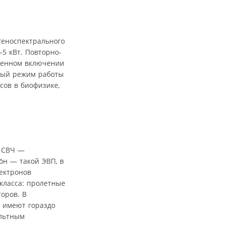
геноспектрального
5 кВт. Повторно-
еменном включении
сный режим работы
сов в биофизике,
я СВЧ —
́н — такой ЭВП, в
ектронов
класса: пролетные
оров. В
, имеют гораздо
ольтным