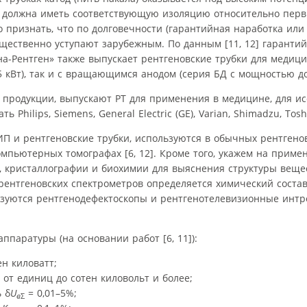
 должна иметь соответствующую изоляцию относительно перв
 признать, что по долговечности (гарантийная наработка или
щественно уступают зарубежным. По данным [11, 12] гарантий
на-Рентген» также выпускает рентгеновские трубки для медиц
 кВт), так и с вращающимся анодом (серия БД с мощностью до 
 продукции, выпускают РТ для применения в медицине, для и
ilips, Siemens, General Electric (GE), Varian, Shimadzu, Toshi
ВИП и рентгеновские трубки, используются в обычных рентген
омпьютерных томографах [6, 12]. Кроме того, укажем на приме
, кристаллографии и биохимии для выяснения структуры веще
рентгеновских спектрометров определяется химический соста
льзуются рентгенодефектоскопы и рентгенотелевизионные инт
паратуры (на основании работ [6, 11]):
н киловатт;
от единиц до сотен киловольт и более;
 δ
U
= 0,01–5%;
в
Σ