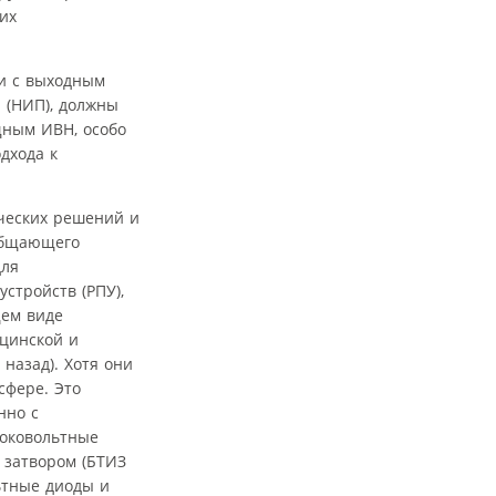
их
и с выходным
 (НИП), должны
щным ИВН, особо
дхода к
ических решений и
общающего
для
стройств (РПУ),
щем виде
ицинской и
назад). Хотя они
сфере. Это
нно с
соковольтные
 затвором (БТИЗ
ьтные диоды и