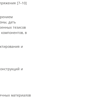
пряжения [7–10]
ирением
оны, дать
ренных тезисов
 компонентов, в
ектирования и
конструкций и
личных материалов