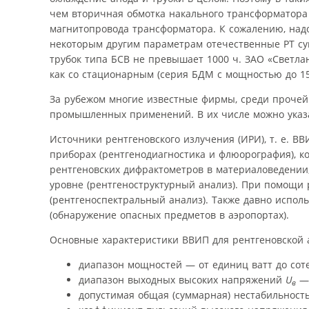
чем вторичная обмотка накального трансформатора
магнитопровода трансформатора. К сожалению, надо
некоторым другим параметрам отечественные РТ су
трубок типа БСВ не превышает 1000 ч. ЗАО «Светла
как со стационарным (серия БДМ с мощностью до 15
За рубежом многие известные фирмы, среди прочей
промышленных применений. В их числе можно указать Ph
Источники рентгеновского излучения (ИРИ), т. е. В
приборах (рентгенодиагностика и флюорография), к
рентгеновских дифрактометров в материаловедении
уровне (рентгеноструктурный анализ). При помощи 
(рентгеноспектральный анализ). Также давно испо
(обнаружение опасных предметов в аэропортах).
Основные характеристики ВВИП для рентгеновской ап
диапазон мощностей — от единиц ватт до соте
диапазон выходных высоких напряжений
U
— 
в
допустимая общая (суммарная) нестабильность