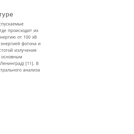
туре
испускаемые
где происходит их
нергию от 100 эВ
 энергией фотона и
стотой излучения
и основным
Ленинград) [11]. В
ктрального анализа