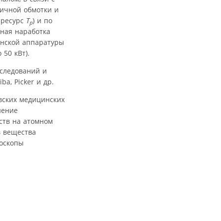
ичной обмотки и
 ресурс
T
) и по
р
ная наработка
инской аппаратуры
50 кВт).
сследований и
ba, Picker и др.
овских медицинских
нение
ств на атомном
в вещества
роскопы