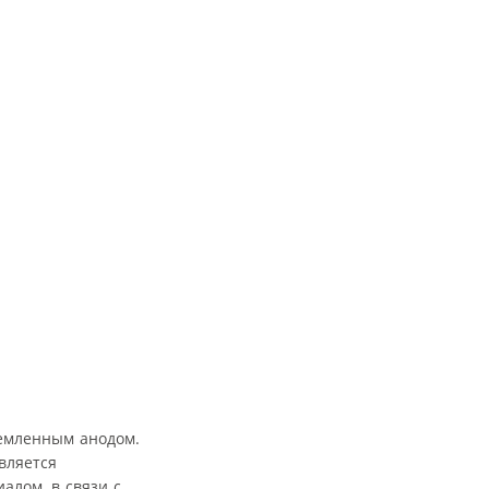
емленным анодом.
вляется
алом, в связи с