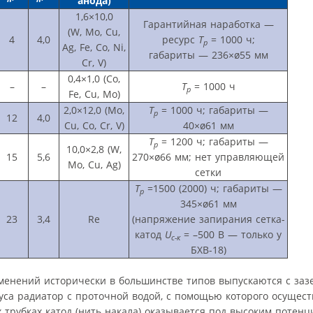
анода)
1,6×10,0
Гарантийная наработка —
(W, Mo, Cu,
4
4,0
ресурс
T
= 1000 ч;
р
Ag, Fe, Co, Ni,
габариты — 236×ø55 мм
Cr, V)
0,4×1,0 (Co,
–
–
T
= 1000 ч
р
Fe, Cu, Mo)
2,0×12,0 (Mo,
T
= 1000 ч; габариты —
р
12
4,0
Cu, Co, Cr, V)
40×ø61 мм
T
= 1200 ч; габариты —
р
10,0×2,8 (W,
15
5,6
270×ø66 мм; нет управляющей
Mo, Cu, Ag)
сетки
T
=1500 (2000) ч; габариты —
р
345×ø61 мм
23
3,4
Re
(напряжение запирания сетка-
катод
U
= –500 В — только у
с-к
БХВ-18)
нений исторически в большинстве типов выпускаются с заз
пуса радиатор с проточной водой, с помощью которого осущест
 трубках катод (нить накала) оказывается под высоким потенци