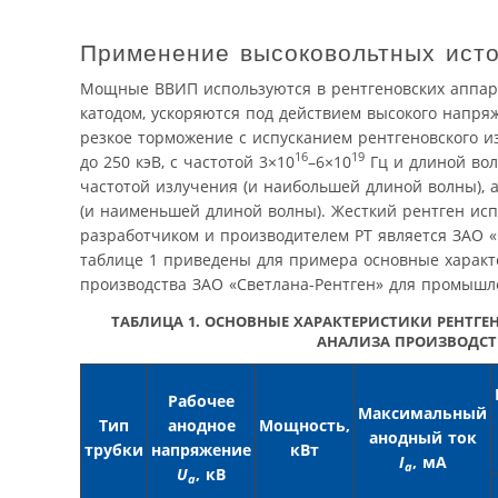
Применение высоковольтных исто
Мощные ВВИП используются в рентгеновских аппарат
катодом, ускоряются под действием высокого напря
резкое торможение с испусканием рентгеновского и
16
19
до 250 кэВ, с частотой 3×10
–6×10
Гц и длиной вол
частотой излучения (и наибольшей длиной волны), 
(и наименьшей длиной волны). Жесткий рентген ис
разработчиком и производителем РТ является ЗАО «С
таблице 1 приведены для примера основные характе
производства ЗАО «Светлана-Рентген» для промышле
ТАБЛИЦА 1.
ОСНОВНЫЕ ХАРАКТЕРИСТИКИ РЕНТГЕН
АНАЛИЗА ПРОИЗВОДСТВ
Рабочее
Максимальный
Тип
анодное
Мощность,
анодный ток
трубки
напряжение
кВт
I
, мА
а
U
, кВ
а