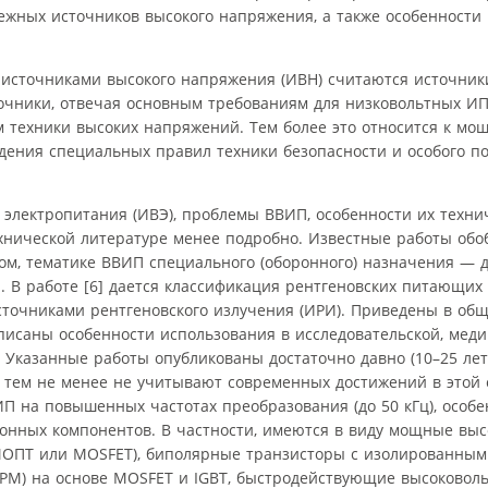
ежных источников высокого напряжения, а также особенности 
источниками высокого напряжения (ИВН) считаются источник
точники, отвечая основным требованиям для низковольтных ИП
 техники высоких напряжений. Тем более это относится к мо
ения специальных правил техники безопасности и особого по
 электропитания (ИВЭ), проблемы ВВИП, особенности их техн
хнической литературе менее подробно. Известные работы об
ном, тематике ВВИП специального (оборонного) назначения — 
 работе [6] дается классификация рентгеновских питающих у
сточниками рентгеновского излучения (ИРИ). Приведены в об
описаны особенности использования в исследовательской, мед
казанные работы опубликованы достаточно давно (10–25 лет 
 тем не менее не учитывают современных достижений в этой 
 на повышенных частотах преобразования (до 50 кГц), особе
онных компонентов. В частности, имеются в виду мощные вы
МОПТ или MOSFET), биполярные транзисторы с изолированным
IPM) на основе MOSFET и IGBT, быстродействующие высоковол