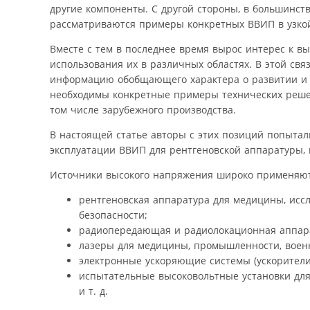
другие компоненты. С другой стороны, в большинст
рассматриваются примеры конкретных ВВИП в узко
Вместе с тем в последнее время вырос интерес к в
использования их в различных областях. В этой свя
информацию обобщающего характера о развитии и с
необходимы конкретные примеры технических решен
том числе зарубежного производства.
В настоящей статье авторы с этих позиций попытал
эксплуатации ВВИП для рентгеновской аппаратуры, 
Источники высокого напряжения широко применяют
рентгеновская аппаратура для медицины, исс
безопасности;
радиопередающая и радиолокационная аппара
лазеры для медицины, промышленности, военн
электронные ускоряющие системы (ускорители
испытательные высоковольтные установки для
и т. д.