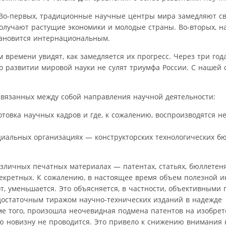
Во-первых, традиционные научные центры мира замедляют сво
олучают растущие экономики и молодые страны. Во-вторых, н
тановится интернациональным.
м времени увидят, как замедляется их прогресс. Через три го
 развитии мировой науки не сулят триумфа России. С нашей 
связанных между собой направления научной деятельности:
готовка научных кадров и где, к сожалению, воспроизводятся 
циальных организациях — конструкторских технологических бю
зличных печатных материалах — патентах, статьях, бюллетен
секретных. К сожалению, в настоящее время объем полезной 
т, уменьшается. Это объясняется, в частности, объективным
остаточным тиражом научно-технических изданий в надежде
е того, произошла неочевидная подмена патентов на изобре
ую новизну не проводится. Это привело к снижению внимания