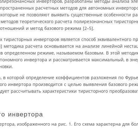
олирезонансных инверторов, разработаны методы анализа эл
спространенных расчетных методов для автономных инверторо
, которые не позволяют выявить существенные особенности р
и методов теоретического расчета полирезонансных тиристорн
отношений и метод базового режима [2–5].
 тиристорных инверторов является способ эквивалентного п
–8] методика расчета основывается на анализе линейной нест
 в определенном режиме, называемом базовым. В этой методи
ономного инвертора и рассматривается максимальный, в эне
новки.
, в которой определение коэффициентов разложения по Фурье
ого инвертора производится с целью выявления базового ре
дует рассчитывать характеристики тиристорного преобразова
го инвертора
ртора, изображенного на рис. 1. Его схема характерна для бо