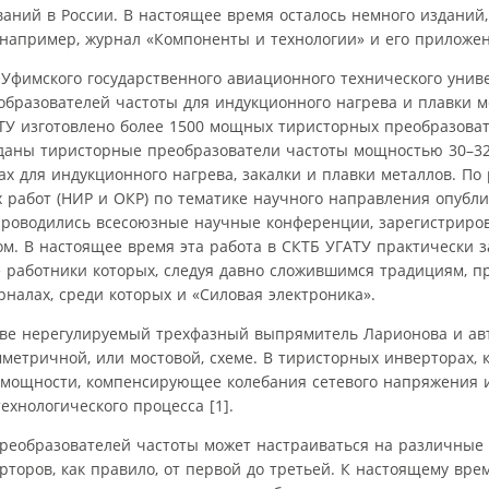
аний в России. В настоящее время осталось немного издани
 например, журнал «Компоненты и технологии» и его приложен
 Уфимского государственного авиационного технического унив
образователей частоты для индукционного нагрева и плавки 
АТУ изготовлено более 1500 мощных тиристорных преобразова
озданы тиристорные преобразователи частоты мощностью 30–32
ах для индукционного нагрева, закалки и плавки металлов. По
х работ (НИР и ОКР) по тематике научного направления опубл
 проводились всесоюзные научные конференции, зарегистриро
ом. В настоящее время эта работа в СКТБ УГАТУ практически 
е работники которых, следуя давно сложившимся традициям, п
налах, среди которых и «Силовая электроника».
таве нерегулируемый трехфазный выпрямитель Ларионова и а
етричной, или мостовой, схеме. В тиристорных инверторах, к
 мощности, компенсирующее колебания сетевого напряжения 
ехнологического процесса [1].
 преобразователей частоты может настраиваться на различные
торов, как правило, от первой до третьей. К настоящему вр