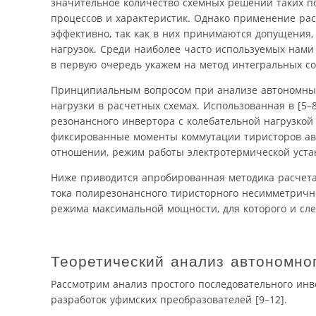
значительное количество схемных решений таких п
процессов и характеристик. Однако применение ра
эффективно, так как в них принимаются допущения
нагрузок. Среди наиболее часто используемых нам
в первую очередь укажем на метод интегральных со
Принципиальным вопросом при анализе автономных
нагрузки в расчетных схемах. Использованная в [5
резонансного инвертора с колебательной нагрузкой
фиксированные моменты коммутации тиристоров авт
отношении, режим работы электротермической уста
Ниже приводится апробированная методика расчета
тока полирезонансного тиристорного несимметричн
режима максимальной мощности, для которого и сле
Теоретический анализ автономно
Рассмотрим анализ простого последовательного инве
разработок уфимских преобразователей [9–12].