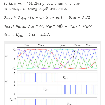
3a (для
m
=
15). Для управления ключами
f
используется следующий алгоритм:
U
> U
(
S
= on, S
= off
)
→
U
= U
/2
con,x
tri,up
2x
1x
xM1
dc
U
< U
(
S’
= on, S’
= off
)
→
U
= -U
/2
con,x
tri,low
2x
1x
xM1
dc
Иначе
U
= 0
(
x = a,b,c
).
xM1