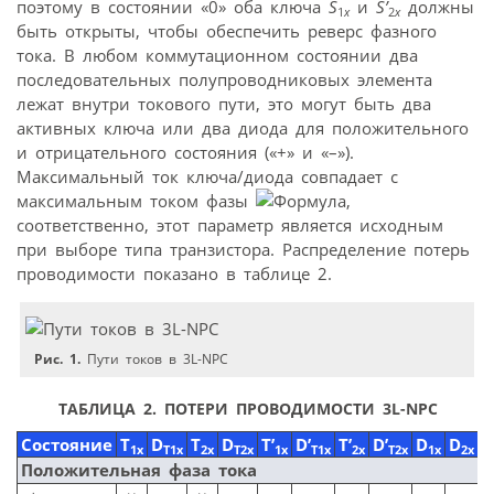
поэтому в состоянии «0» оба ключа
S
и
S’
должны
1
x
2
x
быть открыты, чтобы обеспечить реверс фазного
тока. В любом коммутационном состоянии два
последовательных полупроводниковых элемента
лежат внутри токового пути, это могут быть два
активных ключа или два диода для положительного
и отрицательного состояния («+» и «–»).
Максимальный ток ключа/диода совпадает с
максимальным током фазы
,
соответственно, этот параметр является исходным
при выборе типа транзистора. Распределение потерь
проводимости показано в таблице 2.
Рис. 1.
Пути токов в 3L-NPC
ТАБЛИЦА 2. ПОТЕРИ ПРОВОДИМОСТИ 3L-NPC
Состояние
T
D
T
D
T’
D’
T’
D’
D
D
1x
T1x
2x
T2x
1x
T1x
2x
T2x
1x
2x
Положительная фаза тока