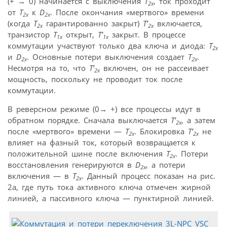
(+
→
0) начинается с выключения
T
, ток проходит
2x
от
T
к
D
. После окончания «мертвого» времени
2x
2x
(когда
T
гарантированно закрыт)
T’
включается,
2x
2x
транзистор
T
открыт,
T’
закрыт. В процессе
1x
1x
коммутации участвуют только два ключа и диода:
T
2x
и
D
. Основные потери выключения создает
T
.
2x
2x
Несмотря на то, что
T’
включен, он не рассеивает
2x
мощность, поскольку не проводит ток после
коммутации.
В реверсном режиме (0
→
+) все процессы идут в
обратном порядке. Сначала выключается
T’
, а затем
2x
после «мертвого» времени —
T
. Блокировка
T’
не
2x
2x
влияет на фазный ток, который возвращается к
положительной шине после включения
T
. Потери
2x
восстановления генерируются в
D
, а потери
2x
включения — в
T
. Данный процесс показан на рис.
2x
2a, где путь тока активного ключа отмечен жирной
линией, а пассивного ключа — пунктирной линией.