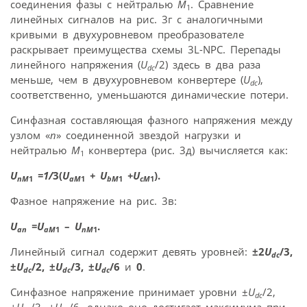
соединения фазы с нейтралью
M
. Сравнение
1
линейных сигналов на рис. 3г с аналогичными
кривыми в двухуровневом преобразователе
раскрывает преимущества схемы 3L-NPC. Перепады
линейного напряжения (
U
/2) здесь в два раза
dc
меньше, чем в двухуровневом конвертере (
U
),
dc
соответственно, уменьшаются динамические потери.
Синфазная составляющая фазного напряжения между
узлом «
n
» соединенной звездой нагрузки и
нейтралью
M
конвертера (рис. 3д) вычисляется как:
1
U
=1/
3(
U
+ U
+U
).
nM
1
aM
1
bM
1
cM
1
Фазное напряжение на рис. 3в:
U
=U
–
U
.
an
aM
1
nM
1
Линейный сигнал содержит девять уровней:
±2
U
/3,
dc
±
U
/2, ±
U
/3, ±
U
/6
и
0
.
dc
dc
dc
Синфазное напряжение принимает уровни ±
U
/2,
dc