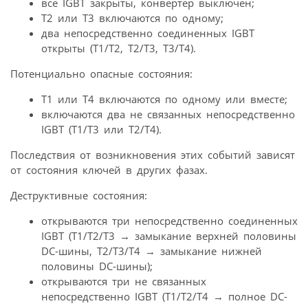
все IGBT закрыты, конвертер выключен;
Т2 или Т3 включаются по одному;
два непосредственно соединенных IGBT
открыты (Т1/Т2, Т2/Т3, Т3/Т4).
Потенциально опасные состояния:
Т1 или Т4 включаются по одному или вместе;
включаются два не связанных непосредственно
IGBT (Т1/Т3 или Т2/Т4).
Последствия от возникновения этих событий зависят
от состояния ключей в других фазах.
Деструктивные состояния:
открываются три непосредственно соединенных
IGBT (Т1/Т2/Т3 → замыкание верхней половины
DC-шины, Т2/Т3/Т4 → замыкание нижней
половины DC-шины);
открываются три не связанных
непосредственно IGBT (Т1/Т2/Т4 → полное DC-