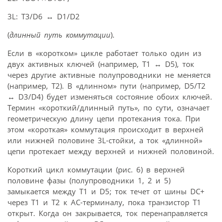
3L: T3/D6
↔
D1/D2
(
длинный путь коммутации
).
Если в «коротком» цикле работает только один из
двух активных ключей (например, Т1
↔
D5), ток
через другие активные полупровод­ники не меняется
(например, Т2). В «длинном» пути (например, D5/T2
↔
D3/D4) будет изменяться состояние обоих ключей.
Термин «короткий/длинный путь», по сути, означает
геометрическую длину цепи протекания тока. При
этом «короткая» коммутация происходит в верхней
или нижней половине 3L-стойки, а ток «длинной»
цепи протекает между верхней и нижней половиной.
Короткий цикл коммутации (рис. 6) в верхней
половине фазы (полупроводники 1, 2 и 5)
замыкается между Т1 и D5; ток течет от шины DC+
через Т1 и Т2 к АС-терминалу, пока транзистор Т1
открыт. Когда он закрывается, ток перенаправляется