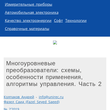
Измерительные приборы
Автомобильная электроника
Качество электроэнергии
Софт
Технологии
Справочные материалы
Многоуровневые
преобразователи: схемы,
особенности применения,
алгоритмы управления. Часть 2
Колпаков Андрей
-
info@unirec.ru
Фазел Саид (Fazel Seyed Saeed)
№ 2’2019