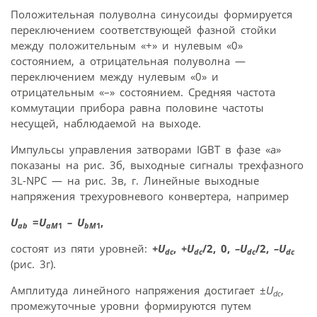
Положительная полуволна синусоиды формируется
переключением соответствующей фазной стойки
между положительным «+» и нулевым «0»
состоянием, а отрицательная полуволна —
переключением между нулевым «0» и
отрицательным «–» состоянием. Средняя частота
коммутации прибора равна половине частоты
несущей, наблюдаемой на выходе.
Импульсы управления затворами IGBT в фазе «а»
показаны на рис. 3б, выходные сигналы трехфазного
3L-NPC — на рис. 3в, г. Линейные выходные
напряжения трехуровневого конвертера, например
U
=
U
– U
,
ab
aM
1
bM
1
состоят из пяти уровней:
+U
,
+U
/2, 0,
–U
/2,
–U
dc
dc
dc
dc
(рис. 3г).
Амплитуда линейного напряжения достигает ±
U
,
dc
промежуточные уровни формируются путем