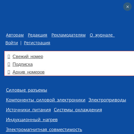
×
×
Авторам
Редакция
Рекламодателям
О журнале
Войти
|
Регистрация
Свежий номер
Подписка
Архив номеров
Skip to content
Силовые разъемы
Компоненты силовой электроники
Электроприводы
Источники питания
Системы охлаждения
Индукционный нагрев
Электромагнитная совместимость