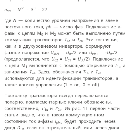
ph
3
n
=
N
= 3
= 27
sw
где
N
— количество уровней напряжения в звене
постоянного тока,
ph
— число фаз. Подключение a-
фазы к цепям M
и M
может быть выполнено путем
0
2
коммутации транзисторов
T
и
T
. Эти состояния,
1a
2a
как и в двухуровневом инверторе, формируют
фазное напряжение
U
=
U
/2 или
U
= –
U
/2
xM
1
dc
xM
1
dc
(предполагается, что
U
=
U
=
U
/2). Подключение
C
2
C
1
dc
к цепи M
выполняется с помощью открывания
T
и
1
1a
запирания
T
. Здесь обозначения
T
и
T
2a
1a
2a
используются для идентификации транзисторов, а
также логики управления (1 = on, 0 = off).
Поскольку транзисторы всегда переключаются
попарно, комплементарные ключи обозначены,
соответственно,
T’
и
T’
. Из рис. 11 первой части
1
a
2
a
статьи видно, что в таком коммутационном
состоянии ток a-фазы
i
будет проходить через
ph,a
диод
D
, если он отрицательный, или через диод
1
a