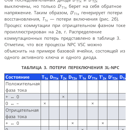
T1x
T2x
выключены, но только
D
’
берет на себя обратное
T1x
напряжение. Таким образом,
D
’
генерирует потери
T1x
восстановления,
T
— потери включения (рис. 2б).
1x
Процесс коммутации при отрицательном фазном токе
проиллюстрирован на 2в, г. Распределение
коммутационных потерь представлено в таблице 3.
Отметим, что все процессы NPC VSC можно
объяснить на примере базовой ячейки, состоящей из
одного активного ключа и одного диода.
ТАБЛИЦА 3. ПОТЕРИ ПЕРЕКЛЮЧЕНИЯ 3L-NPC
Состояние
T
D
T
D
T’
D’
T’
D’
D
1x
T1x
2x
T2x
1x
T1x
2x
T2x
1x
Положительная
фаза тока
+ ↔ 0
×
0 ↔ –
×
×
Отрицательная
фаза тока
+ ↔ 0
×
×
0 ↔ –
×
×