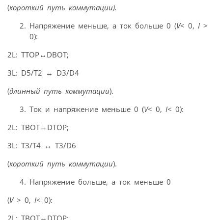
(
короткий путь коммутации).
Напряжение меньше, а ток больше 0 (
V
< 0,
I
>
0):
2L: TTOP
↔
DBOT;
3L: D5/T2
↔
D3/D4
(
длинный путь коммутации
).
Ток и напряжение меньше 0 (
V
< 0,
I
< 0):
2L: TBOT
↔
DTOP;
3L: T3/T4
↔
T3/D6
(
короткий путь коммутации
).
Напряжение больше, а ток меньше 0
(
V
> 0,
I
< 0):
2L: TBOT
↔
DTOP;