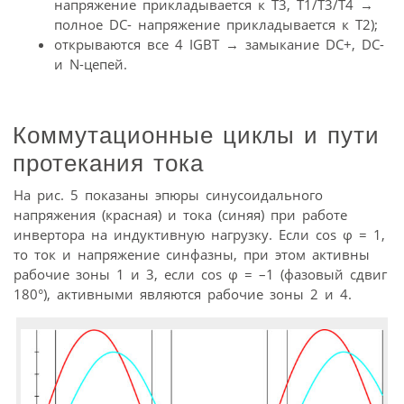
напряжение прикладывается к Т3, Т1/Т3/Т4 →
полное DC- напряжение прикладывается к Т2);
открываются все 4 IGBT → замыкание DC+, DC-
и N-цепей.
Коммутационные циклы и пути
протекания тока
На рис. 5 показаны эпюры синусоидального
напряжения (красная) и тока (синяя) при работе
инвертора на индуктивную нагрузку. Если cos φ = 1,
то ток и напряжение синфазны, при этом активны
рабочие зоны 1 и 3, если cos φ = –1 (фазовый сдвиг
180°), активными являются рабочие зоны 2 и 4.