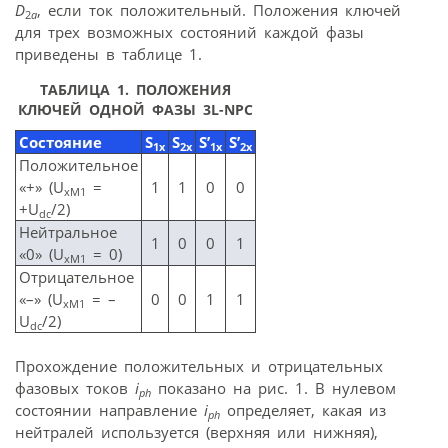
D
, если ток положительный. Положения ключей
2
a
для трех возможных состояний каждой фазы
приведены в таблице 1.
ТАБЛИЦА 1. ПОЛОЖЕНИЯ
КЛЮЧЕЙ ОДНОЙ ФАЗЫ 3L-NPC
Состояние
S
S
S’
S’
1x
2x
1x
2x
Положительное
«+» (U
=
1
1
0
0
xM1
+U
/2)
dc
Нейтральное
1
0
0
1
«0» (U
= 0)
xM1
Отрицательное
«–» (U
= –
0
0
1
1
xM1
U
/2)
dc
Прохождение положительных и отрицательных
фазовых токов
i
показано на рис. 1. В нулевом
ph
состоянии направление
i
определяет, какая из
ph
нейтралей используется (верхняя или нижняя),