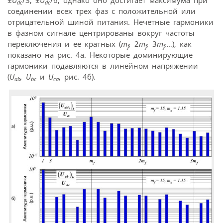
±
U
/3, ±
U
/6, однако оно достигает максимума при
dc
dc
соединении всех трех фаз с положительной или
отрицательной шиной питания. Нечетные гармоники
в фазном сигнале центрированы вокруг частоты
переключения и ее кратных (
m
,
2
m
,
3
m
,…
), как
f
f
f
показано на рис. 4a. Некоторые доминирующие
гармоники подавляются в линейном напряжении
(
U
, U
и
U
, рис. 4б).
ab
bc
ca