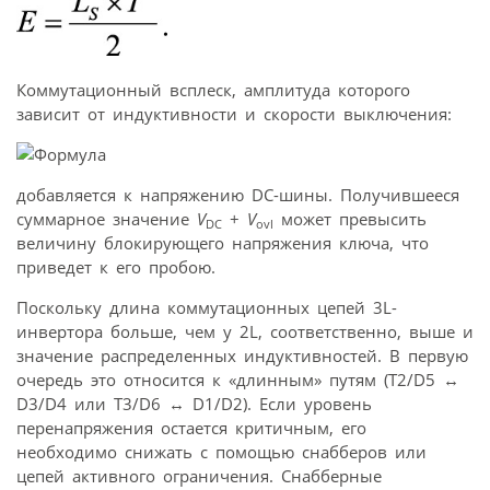
Коммутационный всплеск, амплитуда которого
зависит от индуктивности и скорости выключения:
добавляется к напряжению DC-шины. Получившееся
суммарное значение
V
+
V
может превысить
DC
ovl
величину блокирующего напряжения ключа, что
приведет к его пробою.
Поскольку длина коммутационных цепей 3L-
инвертора больше, чем у 2L, соответственно, выше и
значение распределенных индуктивностей. В первую
очередь это относится к «длинным» путям (T2/D5 ↔
D3/D4 или T3/D6 ↔ D1/D2). Если уровень
перенапряжения остается критичным, его
необходимо снижать с помощью снабберов или
цепей активного ограничения. Снабберные