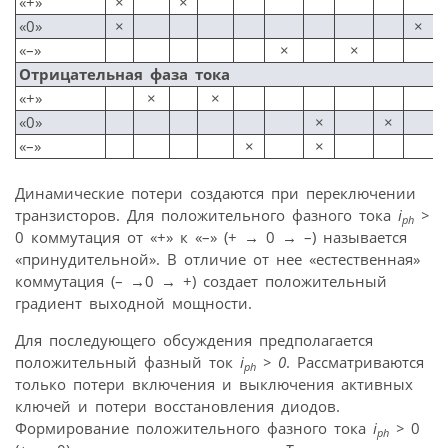
«+»
×
×
«0»
×
×
«–»
×
×
Отрицательная фаза тока
«+»
×
×
«0»
×
×
«–»
×
×
Динамические потери создаются при переключении
транзисторов. Для положительного фазного тока
i
>
ph
0 коммутация от «+» к «–» (+
→
0
→
–) называется
«принудительной». В отличие от нее «естественная»
коммутация (–
→
0
→
+) создает положительный
градиент выходной мощности.
Для последующего обсуждения предполагается
положительный фазный ток
i
> 0
. Рассматриваются
ph
только потери включения и выключения активных
ключей и потери восстановления диодов.
Формирование положительного фазного тока
i
>
0
ph