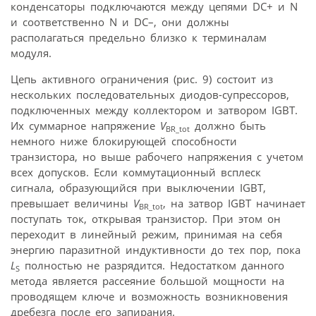
конденсаторы подключаются между цепями DC+ и N
и соответственно N и DC–, они должны
располагаться предельно близко к терминалам
модуля.
Цепь активного ограничения (рис. 9) состоит из
нескольких последовательных диодов-супрессоров,
подключенных между коллектором и затвором IGBT.
Их суммарное напряжение
V
должно быть
BR_tot
немного ниже блокирующей способности
транзистора, но выше рабочего напряжения с учетом
всех допусков. Если коммутационный всплеск
сигнала, образующийся при выключении IGBT,
превышает величины
V
, на затвор IGBT начинает
BR_tot
поступать ток, открывая транзистор. При этом он
переходит в линейный режим, принимая на себя
энергию паразитной индуктивности до тех пор, пока
L
полностью не разрядится. Недостатком данного
S
метода является рассеяние большой мощности на
проводящем ключе и возможность возникновения
дребезга после его запирания.