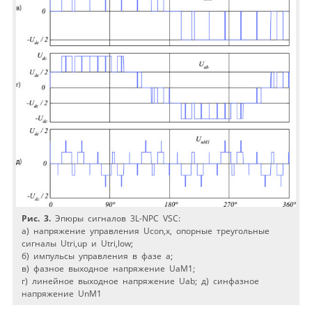
Рис. 3.
Эпюры сигналов 3L-NPC VSC:
a) напряжение управления Ucon,x, опорные треугольные
сигналы Utri,up и Utri,low;
б) импульсы управления в фазе a;
в) фазное выходное напряжение UaM1;
г) линейное выходное напряжение Uab; д) синфазное
напряжение UnM1