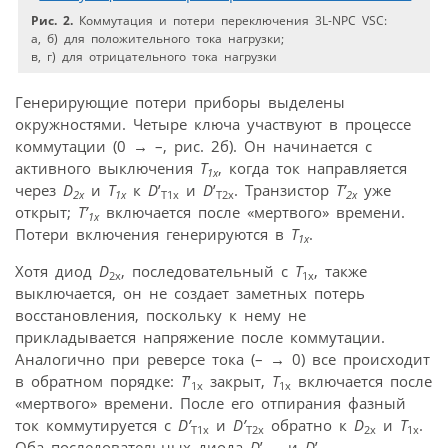
Рис. 2.
Коммутация и потери переключения 3L-NPC VSC:
a, б) для положительного тока нагрузки;
в, г) для отрицательного тока нагрузки
Генерирующие потери приборы выделены
окружностями. Четыре ключа участвуют в процессе
коммутации (0
→
–, рис. 2б). Он начинается с
активного выключения
T
, когда ток направляется
1x
через
D
и
T
к
D
’
и
D
’
. Транзистор
T’
уже
2x
1x
T1x
T2x
2x
открыт;
T’
включается после «мертвого» времени.
1x
Потери включения генерируются в
T
.
1x
Хотя диод
D
, последовательный с
T
, также
2x
1x
выключается, он не создает заметных потерь
восстановления, поскольку к нему не
прикладывается напряжение после коммутации.
Аналогично при реверсе тока (–
→
0) все происходит
в обратном порядке:
T
’
закрыт,
T
включается после
1x
1x
«мертвого» времени. После его отпирания фазный
ток коммутируется с
D’
и
D’
обратно к
D
и
T
.
T1x
T2x
2x
1x
Оба последовательных диода
D
’
и
D
’