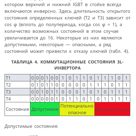
котором верхний и нижний IGBT в стойке всегда
включаются инверсно. Здесь длительность открытого
состояния определенных ключей (Т2 и Т3) зависит от
cos φ (вплоть до полупериода, когда cos φ = 1), а
количество возможных состояний в этом случае
увеличивается до 16. Некоторые из них являются
допустимыми, некоторые — опасными, а ряд
состояний может привести к отказу ключей (табл. 4).
ТАБЛИЦА 4. КОММУТАЦИОННЫЕ СОСТОЯНИЯ 3L-
ИНВЕРТОРА
T1
0
0
0
1
0
0
1
0
1
1
0
1
1
1
0
1
T2
0
1
0
1
1
0
0
0
0
0
1
1
1
0
1
1
T3
0
0
1
0
1
1
0
0
0
1
0
1
0
1
1
1
T4
0
0
0
0
0
1
0
1
1
0
1
0
1
1
1
1
Потенциально
Состояние
Допустимое
Деструктивное
опасное
Допустимые состояния: