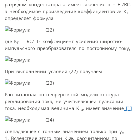
разрядом конденсатора а имеет значение α = Е /RC,
а необходимое произведение коэффициентов æ K
+
определяет формула
(22)
где К
= RC/ Т- коэффициент усиления широтно-
П
импульсного преобразователя по постоянному току,
При выполнении условия (22) получаем
(23)
Рассчитанная по непрерывной модели контура
регулирования тока, не учитывающей пульсации
тока, необходимая величина К
имеет значение
[1]
+æ
(24)
совпадающее с точным значением только при γ
=
∞
1. Вследствие этого при К
æ, рассчитанном по
+