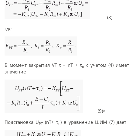
(8)
где
В момент закрытия VT t = nT + τ
с учетом (4) имеет
n
значение
(9)>
Подстановка U
(nT+ τ
) в уравнение ШИМ (7) дает
РТ
n