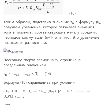
(10)
Таким образом, подставив значение τ
в формулу (6),
n
получаем уравнение, которое связывает значения
тока в моменты, соответствующие началу соседних
периодов коммутации (n+1-го и n-го). Это уравнение
называется разностным:
Поскольку сверху величина τ
ограничена
n
предельным значением
τ
< τ
, τ
< T, (14)
n
max
max
формула (10) справедлива при условии
(U
+ K + æ U
— K
R
i
)K
≤ [α + K
R
K
(E —
ЗТ
н
i
m
n
PT
i
m
PT
U
)/L] τ
,
н
max
или