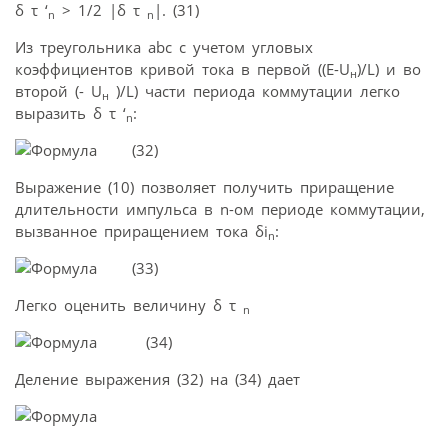
δ τ ‘
> 1/2 |δ τ
|. (31)
n
n
Из треугольника abc с учетом угловых
коэффициентов кривой тока в первой ((E-U
)/L) и во
н
второй (- U
)/L) части периода коммутации легко
н
выразить δ τ ‘
:
n
(32)
Выражение (10) позволяет получить приращение
длительности импульса в n-ом периоде коммутации,
вызванное приращением тока δi
:
n
(33)
Легко оценить величину δ τ
n
(34)
Деление выражения (32) на (34) дает