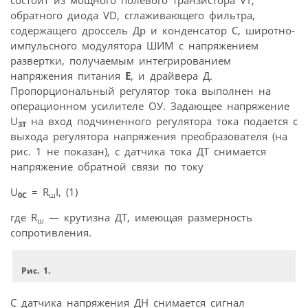
состоит из мощного полевого транзистора VT,
обратного диода VD, сглаживающего фильтра,
содержащего дроссель Др и конденсатор С, широтно-
импульсного модулятора ШИМ с напряжением
развертки, получаемым интегрированием
напряжения питания
Е
, и драйвера Д.
Пропорциональный регулятор тока выполнен на
операционном усилителе ОУ. Задающее напряжение
U
на вход подчиненного регулятора тока подается с
3
T
выхода регулятора напряжения преобразователя (на
рис. 1 не показан), с датчика тока ДТ снимается
напряжение обратной связи по току
U
= R
I, (1)
ш
0
C
где R
— крутизна ДТ, имеющая размерность
ш
сопротивления.
Рис. 1.
С датчика напряжения ДН снимается сигнал