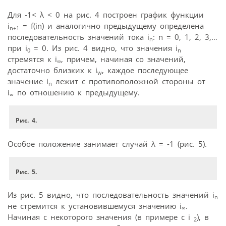
Для -1< λ < 0 на рис. 4 построен график функции
i
= f(in) и аналогично предыдущему определена
n
+1
последовательность значений тока i
: n = 0, 1, 2, 3,…
n
при i
= 0. Из рис. 4 видно, что значения i
0
n
стремятся к i
, причем, начиная со значений,
∞
достаточно близких к i
, каждое последующее
w
значение i
лежит с противоположной стороны от
n
i
по отношению к предыдущему.
∞
Рис. 4.
Особое положение занимает случай λ = -1 (рис. 5).
Рис. 5.
Из рис. 5 видно, что последовательность значений i
n
не стремится к установившемуся значению i
.
∞
Начиная с некоторого значения (в примере с i
), в
2