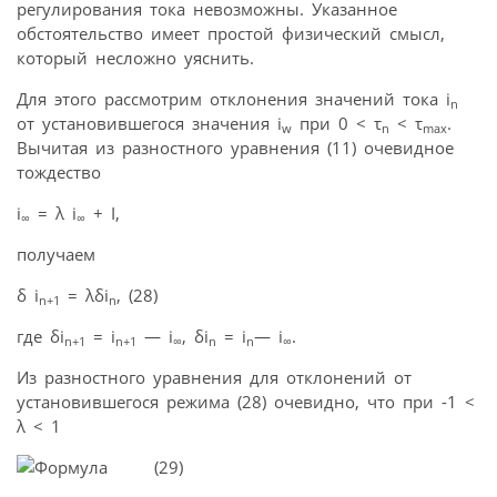
регулирования тока невозможны. Указанное
обстоятельство имеет простой физический смысл,
который несложно уяснить.
Для этого рассмотрим отклонения значений тока i
n
от установившегося значения i
при 0 < τ
< τ
.
w
n
max
Вычитая из разностного уравнения (11) очевидное
тождество
i
= λ i
+ I,
∞
∞
получаем
δ i
= λδi
, (28)
n
+1
n
где δi
= i
— i
, δi
= i
— i
.
n
+1
n+1
∞
n
n
∞
Из разностного уравнения для отклонений от
установившегося режима (28) очевидно, что при -1 <
λ < 1
(29)