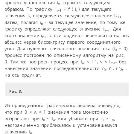
процесс установления i
строится следующим
∞
образом. По графику i
= f ( i
) для текущего
n
+1
n
значения i
определяется следующее значение i
.
n
n
+1
Затем, полагая i
за текущее значение, по тому же
n
+1
графику определяют следующее значение i
. Для
n
+2
этого значение i
с оси ординат переносится на ось
n
+1
абсцисс через биссектрису первого координатного
угла. Для нулевого начального значения тока (i
= 0)
0
процесс построен по описанному алгоритму на рис.
3. Там же построен процесс при i
< i ‘
< < I
без
w
0
max
нанесения значений последовательности i’
, i’
, i ‘
,…
0
1
2
на ось ординат.
Рис. 3.
Из проведенного графического анализа очевидно,
что при 0 < λ < 1 значения тока монотонно
возрастают при i
< i
или убывают при i
> i
,
0
w
0
∞
неограниченно приближаясь к установившемуся
значению i
.
∞