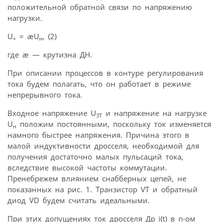
положительной обратной связи по напряжению
нагрузки.
U
= æU
, (2)
+
н
где æ — крутизна ДН.
При описании процессов в контуре регулирования
тока будем полагать, что он работает в режиме
непрерывного тока.
Входное напряжение U
и напряжение на нагрузке
ЗТ
U
положим постоянными, поскольку ток изменяется
н
намного быстрее напряжения. Причина этого в
малой индуктивности дросселя, необходимой для
получения достаточно малых пульсаций тока,
вследствие высокой частоты коммутации.
Пренебрежем влиянием снабберных цепей, не
показанных на рис. 1. Транзистор VT и обратный
диод VD будем считать идеальными.
При этих допущениях ток дросселя Др i(t) в n-ом