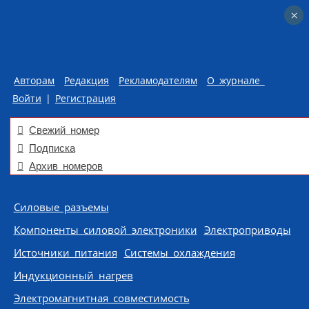
×
×
Авторам
Редакция
Рекламодателям
О журнале
Войти
|
Регистрация
Свежий номер
Подписка
Архив номеров
Skip to content
Силовые разъемы
Компоненты силовой электроники
Электроприводы
Источники питания
Системы охлаждения
Индукционный нагрев
Электромагнитная совместимость