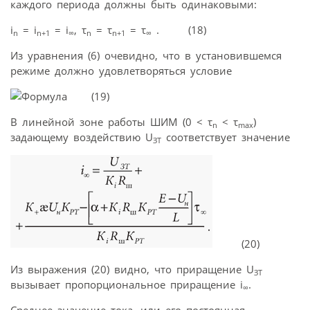
каждого периода должны быть одинаковыми:
i
= i
= i
, τ
= τ
= τ
. (18)
n
n+1
∞
n
n
+1
∞
Из уравнения (6) очевидно, что в установившемся
режиме должно удовлетворяться условие
(19)
В линейной зоне работы ШИМ (0 < τ
< τ
)
n
max
задающему воздействию U
соответствует значение
ЗТ
(20)
Из выражения (20) видно, что приращение U
ЗТ
вызывает пропорциональное приращение i
.
∞
Среднее значение тока, или его постоянная