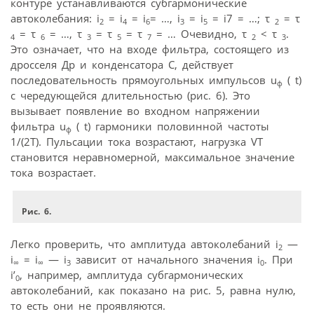
контуре устанавливаются субгармонические
автоколебания: i
= i
= i
= …, i
= i
= i7 = …; τ
= τ
2
4
6
3
5
2
= τ
= …, τ
= τ
= τ
= … Очевидно, τ
< τ
.
4
6
3
5
7
2
3
Это означает, что на входе фильтра, состоящего из
дросселя Др и конденсатора С, действует
последовательность прямоугольных импульсов u
( t)
ф
с чередующейся длительностью (рис. 6). Это
вызывает появление во входном напряжении
фильтра u
( t) гармоники половинной частоты
ф
1/(2Т). Пульсации тока возрастают, нагрузка VT
становится неравномерной, максимальное значение
тока возрастает.
Рис. 6.
Легко проверить, что амплитуда автоколебаний i
—
2
i
= i
— i
зависит от начального значения i
. При
∞
∞
3
0
i’
, например, амплитуда субгармонических
0
автоколебаний, как показано на рис. 5, равна нулю,
то есть они не проявляются.