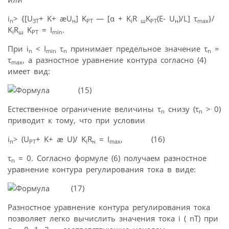
i
> {[U
+ K+ æU
] K
— [α + K
R
K
(E- U
)/L] τ
}/
n
ЗТ
н
РТ
i
ш
РТ
н
ma
x
K
R
K
= I
.
i
ш
РТ
min
При i
< I
τ
принимает предельное значение τ
=
n
min
n
n
τ
, а разностное уравнение контура согласно (4)
ma
x
имеет вид:
(15)
Естественное ограничение величины τ
снизу (τ
> 0)
n
n
приводит к тому, что при условии
i
> (U
+ K+ æ U)/ K
R
= I
, (16)
n
РТ
i
н
max
τ
= 0. Согласно формуле (6) получаем разностное
n
уравнение контура регулирования тока в виде:
(17)
Разностное уравнение контура регулирования тока
позволяет легко вычислить значения тока i ( nT) при