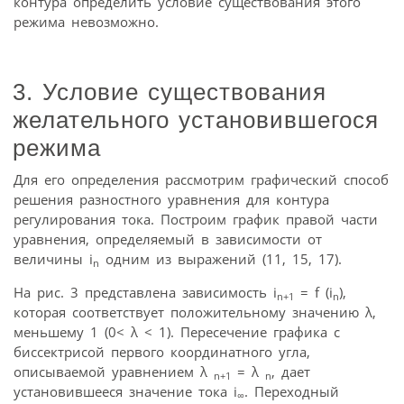
контура определить условие существования этого
режима невозможно.
3. Условие существования
желательного установившегося
режима
Для его определения рассмотрим графический способ
решения разностного уравнения для контура
регулирования тока. Построим график правой части
уравнения, определяемый в зависимости от
величины i
одним из выражений (11, 15, 17).
n
На рис. 3 представлена зависимость i
= f (i
),
n
+1
n
которая соответствует положительному значению λ,
меньшему 1 (0< λ < 1). Пересечение графика с
биссектрисой первого координатного угла,
описываемой уравнением λ
= λ
, дает
n
+1
n
установившееся значение тока i
. Переходный
∞