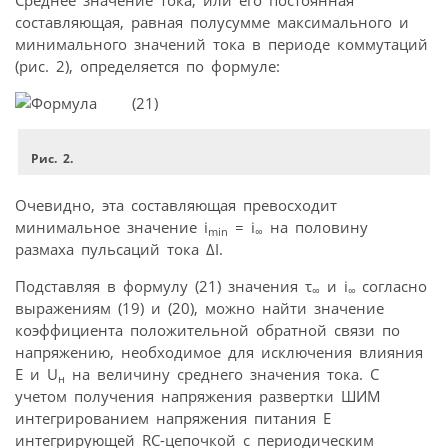
составляющая, равная полусумме максимального и
минимального значений тока в периоде коммутаций
(рис. 2), определяется по формуле:
(21)
Рис. 2.
Очевидно, эта составляющая превосходит
минимальное значение i
= i
на половину
min
∞
размаха пульсаций тока ΔI.
Подставляя в формулу (21) значения τ
и i
согласно
∞
∞
выражениям (19) и (20), можно найти значение
коэффициента положительной обратной связи по
напряжению, необходимое для исключения влияния
E и U
на величину среднего значения тока. С
н
учетом получения напряжения развертки ШИМ
интегрированием напряжения питания Е
интегрирующей RC-цепочкой с периодическим