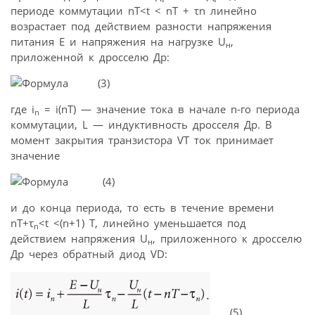
периоде коммутации nТ<t < nТ + τn линейно
возрастает под действием разности напряжения
питания E и напряжения на нагрузке U
,
н
приложенной к дросселю Др:
(3)
где i
= i(nТ) — значение тока в начале n-го периода
n
коммутации, L — индуктивность дросселя Др. В
момент закрытия транзистора VT ток принимает
значение
(4)
и до конца периода, то есть в течение времени
nT+τ
<t <(n+1) T, линейно уменьшается под
n
действием напряжения U
, приложенного к дросселю
н
Др через обратный диод VD:
(5)