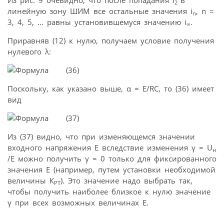
Из рис. 9 очевидно, что после попадания i
в
2
линейную зону ШИМ все остальные значения i
, n =
n
3, 4, 5, … равны установившемуся значению i
.
∞
Приравняв (12) к нулю, получаем условие получения
нулевого λ:
(36)
Поскольку, как указано выше, α = E/RC, то (36) имеет
вид
(37)
Из (37) видно, что при изменяющемся значении
входного напряжения E вследствие изменения γ = U
н
/E можно получить γ = 0 только для фиксированного
значения E (например, путем установки необходимой
величины К
). Это значение надо выбрать так,
PT
чтобы получить наиболее близкое к нулю значение
γ при всех возможных величинах E.