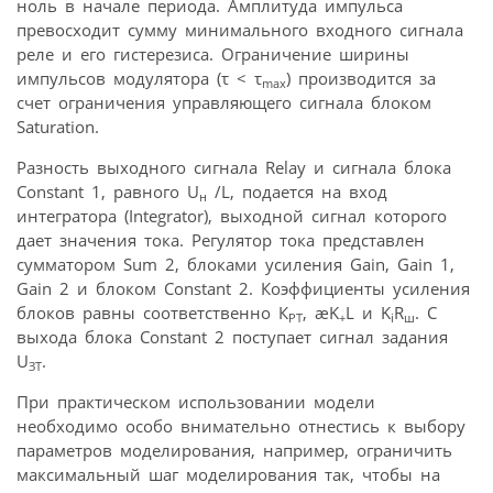
ноль в начале периода. Амплитуда импульса
превосходит сумму минимального входного сигнала
реле и его гистерезиса. Ограничение ширины
импульсов модулятора (τ < τ
) производится за
max
счет ограничения управляющего сигнала блоком
Saturation.
Разность выходного сигнала Relay и сигнала блока
Constant 1, равного U
/L, подается на вход
н
интегратора (Integrator), выходной сигнал которого
дает значения тока. Регулятор тока представлен
сумматором Sum 2, блоками усиления Gain, Gain 1,
Gain 2 и блоком Constant 2. Коэффициенты усиления
блоков равны соответственно К
, æK
L и K
R
. С
PT
+
i
ш
выхода блока Constant 2 поступает сигнал задания
U
.
ЗТ
При практическом использовании модели
необходимо особо внимательно отнестись к выбору
параметров моделирования, например, ограничить
максимальный шаг моделирования так, чтобы на