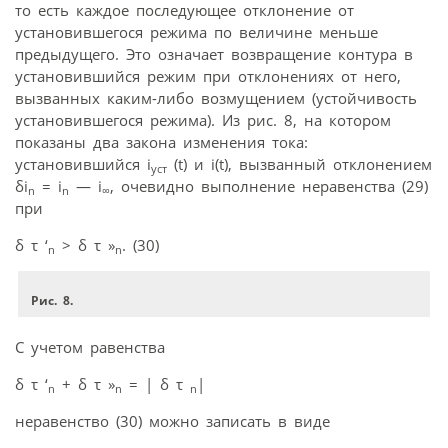
то есть каждое последующее отклонение от
установившегося режима по величине меньше
предыдущего. Это означает возвращение контура в
установившийся режим при отклонениях от него,
вызванных каким-либо возмущением (устойчивость
установившегося режима). Из рис. 8, на котором
показаны два закона изменения тока:
установившийся i
(t) и i(t), вызванный отклонением
уст
δi
= i
— i
, очевидно выполнение неравенства (29)
n
n
∞
при
δ τ ‘
> δ τ »
. (30)
n
n
Рис. 8.
С учетом равенства
δ τ ‘
+ δ τ »
= | δ τ
|
n
n
n
неравенство (30) можно записать в виде