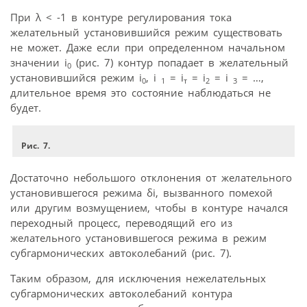
При λ < -1 в контуре регулирования тока
желательный установившийся режим существовать
не может. Даже если при определенном начальном
значении i
(рис. 7) контур попадает в желательный
0
установившийся режим i
, i
= i
= i
= i
= …,
0
1
т
2
3
длительное время это состояние наблюдаться не
будет.
Рис. 7.
Достаточно небольшого отклонения от желательного
установившегося режима δi, вызванного помехой
или другим возмущением, чтобы в контуре начался
переходный процесс, переводящий его из
желательного установившегося режима в режим
субгармонических автоколебаний (рис. 7).
Таким образом, для исключения нежелательных
субгармонических автоколебаний контура