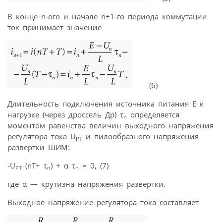
В конце n-ого и начале n+1-го периода коммутации
ток принимает значение
(6)
Длительность подключения источника питания E к
нагрузке (через дроссель Др) τ
определяется
n
моментом равенства величин выходного напряжения
регулятора тока U
и пилообразного напряжения
РТ
развертки ШИМ:
-U
(nT+ τ
) + α τ
= 0, (7)
РТ
n
n
где α — крутизна напряжения развертки.
Выходное напряжение регулятора тока составляет