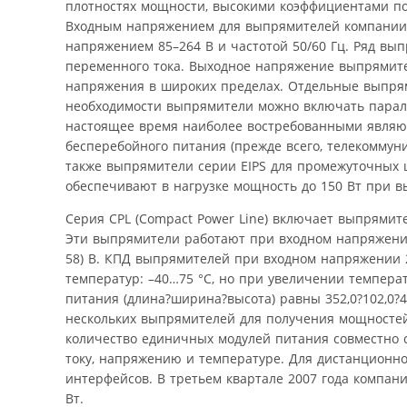
плотностях мощности, высокими коэффициентами по
Входным напряжением для выпрямителей компании Ty
напряжением 85–264 В и частотой 50/60 Гц. Ряд вы
переменного тока. Выходное напряжение выпрямите
напряжения в широких пределах. Отдельные выпрями
необходимости выпрямители можно включать парал
настоящее время наиболее востребованными являют
бесперебойного питания (прежде всего, телекоммуни
также выпрямители серии EIPS для промежуточных 
обеспечивают в нагрузке мощность до 150 Вт при вы
Серия CPL (Compact Power Line) включает выпрямит
Эти выпрямители работают при входном напряжении 
58) В. КПД выпрямителей при входном напряжении 2
температур: –40…75 °С, но при увеличении темпер
питания (длина?ширина?высота) равны 352,0?102,0?4
нескольких выпрямителей для получения мощностей 
количество единичных модулей питания совместно
току, напряжению и температуре. Для дистанционн
интерфейсов. В третьем квартале 2007 года компан
Вт.