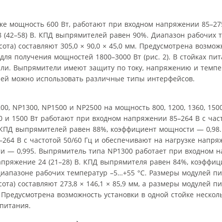
е мощность 600 Вт, работают при входном напряжении 85–275
8 (42–58) В. КПД выпрямителей равен 90%. Диапазон рабочих 
ота) составляют 305,0 × 90,0 × 45,0 мм. Предусмотрена возмож
для получения мощностей 1800–3000 Вт (рис. 2). В стойках пи
ли. Выпрямители имеют защиту по току, напряжению и темпе
лей можно использовать различные типы интерфейсов.
, NP1300, NP1500 и NP2500 на мощность 800, 1200, 1360, 1500
 и 1500 Вт работают при входном напряжении 85–264 В с част
. КПД выпрямителей равен 88%, коэффициент мощности — 0,98
64 В с частотой 50/60 Гц и обеспечивают на нагрузке напряже
 — 0,995. Выпрямитель типа NP1300 работает при входном н
 напряжение 24 (21–28) В. КПД выпрямителя равен 84%, коэффи
диапазоне рабочих температур –5…+55 °С. Размеры модулей п
ота) составляют 273,8 × 146,1 × 85,9 мм, а размеры модулей п
м. Предусмотрена возможность установки в одной стойке неско
питания.