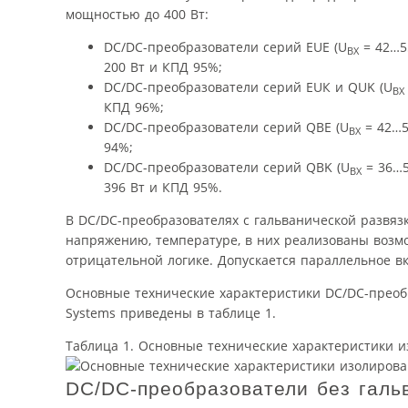
мощностью до 400 Вт:
DC/DC-преобразователи серий EUE (U
= 42…5
ВХ
200 Вт и КПД 95%;
DC/DC-преобразователи серий EUК и QUK (U
ВХ
КПД 96%;
DC/DC-преобразователи серий QBE (U
= 42…5
ВХ
94%;
DC/DC-преобразователи серий QBK (U
= 36…5
ВХ
396 Вт и КПД 95%.
В DC/DC-преобразователях с гальванической развязк
напряжению, температуре, в них реализованы возм
отрицательной логике. Допускается параллельное 
Основные технические характеристики DC/DC-преобр
Systems приведены в таблице 1.
Таблица 1. Основные технические характеристики 
DC/DC-преобразователи без галь