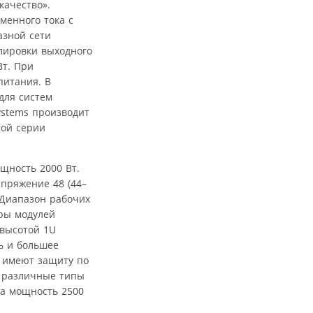
качество».
менного тока с
азной сети
лировки выходного
Вт. При
питания. В
для систем
ystems производит
той серии
щность 2000 Вт.
пряжение 48 (44–
 Диапазон рабочих
еры модулей
 высотой 1U
ь и большее
 имеют защиту по
ь различные типы
на мощность 2500