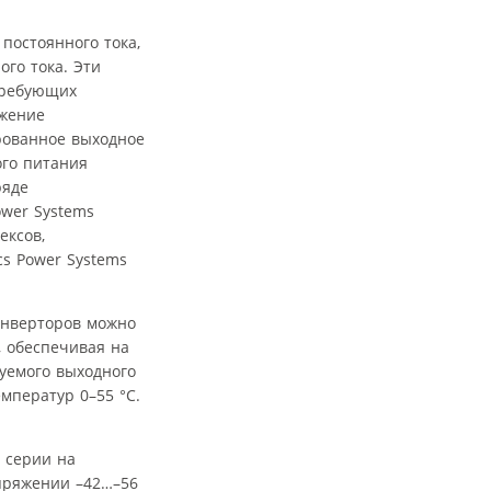
постоянного тока,
го тока. Эти
 требующих
яжение
рованное выходное
ого питания
ряде
ower Systems
ексов,
cs Power Systems
инверторов можно
, обеспечивая на
уемого выходного
мператур 0–55 °С.
 серии на
апряжении –42…–56