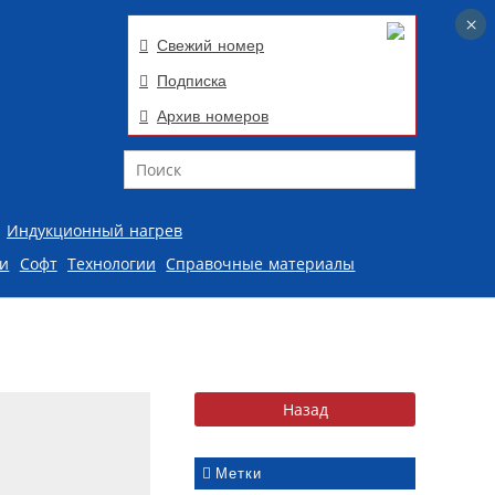
×
×
Свежий номер
Подписка
Архив номеров
Поиск
Индукционный нагрев
ии
Софт
Технологии
Справочные материалы
Метки