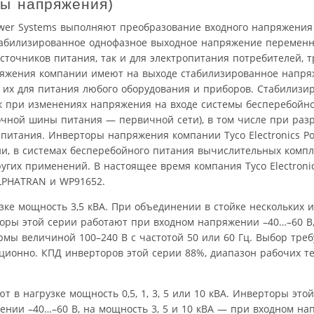
ы напряжения)
ower Systems выполняют преобразование входного напряжения 
табилизированное однофазное выходное напряжение переменно
источников питания, так и для электропитания потребителей,
пряжения компании имеют на выходе стабилизированное напр
ь их для питания любого оборудования и приборов. Стабилизи
к при изменениях напряжения на входе системы бесперебойн
чной шины питания — первичной сети), в том числе при раз
питания. Инверторы напряжения компании Tyco Electronics P
и, в системах бесперебойного питания вычислительных компл
угих применений. В настоящее время компания Tyco Electroni
LPHATRAN и WP91652.
ке мощность 3,5 кВА. При объединении в стойке нескольких 
рторы этой серии работают при входном напряжении –40…–60 В
мы величиной 100–240 В с частотой 50 или 60 Гц. Выбор треб
ионно. КПД инверторов этой серии 88%, диапазон рабочих те
в нагрузке мощность 0,5, 1, 3, 5 или 10 кВА. Инверторы этой
ении –40…–60 В, на мощность 3, 5 и 10 кВА — при входном н