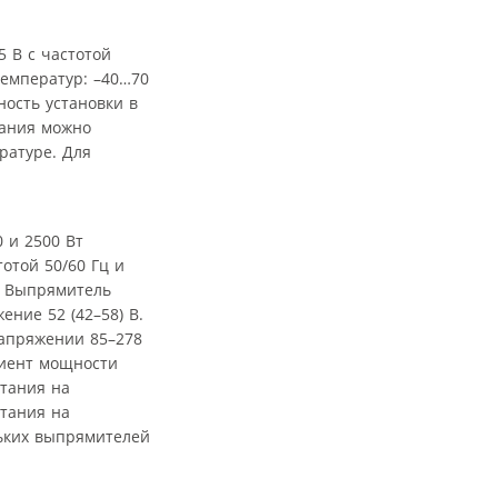
 В с частотой
температур: –40…70
ность установки в
тания можно
ратуре. Для
 и 2500 Вт
отой 50/60 Гц и
. Выпрямитель
ние 52 (42–58) В.
апряжении 85–278
циент мощности
итания на
итания на
льких выпрямителей