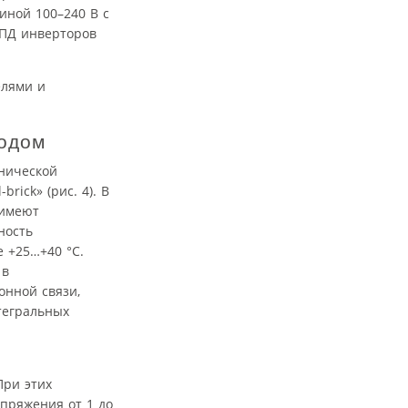
иной 100–240 В с
КПД инверторов
елями и
ходом
анической
brick» (рис. 4). В
 имеют
ность
 +25…+40 °С.
 в
онной связи,
тегральных
При этих
пряжения от 1 до