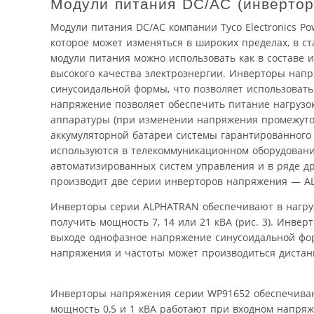
Модули питания DC/AC (инвертор
Модули питания DC/АC компании Tyco Electronics P
которое может изменяться в широких пределах, в с
модули питания можно использовать как в составе 
высокого качества электроэнергии. Инверторы на
синусоидальной формы, что позволяет использоват
напряжение позволяет обеспечить питание нагрузо
аппаратуры (при изменении напряжения промежуто
аккумуляторной батареи системы гарантированного 
используются в телекоммуникационном оборудовани
автоматизированных систем управления и в ряде др
производит две серии инверторов напряжения — A
Инверторы серии ALPHATRAN обеспечивают в нагруз
получить мощность 7, 14 или 21 кВА (рис. 3). Инве
выходе однофазное напряжение синусоидальной фор
напряжения и частоты может производиться дистанц
Инверторы напряжения серии WP91652 обеспечивают 
мощность 0,5 и 1 кВА работают при входном напряж