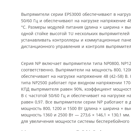
Выпрямители серии EPS3000 обеспечивают в нагрузк
50/60 Гц и обеспечивают на нагрузке напряжение 4
°С. Размеры модулей питания (длина × ширина × выс
одной стойке высотой 1U нескольких выпрямителей 
устанавливать контроллеры и коммутационные пане
дистанционного управления и контроля выпрямите
Серия NP включает выпрямители типа NP0800, NP1200
соответственно. Выпрямители на мощность 800, 1200
обеспечивает на нагрузке напряжение 48 (42–58) В
типа NP2500 работает при входном напряжении 170–2
КПД выпрямителя равен 90%, коэффициент мощности
В с частотой 50/60 Гц и обеспечивает на нагрузке
равен 0,97. Все выпрямители серии NP работают в 
мощность 800, 1200 и 1500 Вт (длина × ширина × выс
мощность 1360 и 2500 Вт — 273,6 × 146,1 × 130,1 м
для увеличения мощности системы бесперебойного 