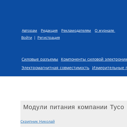
Авторам
Редакция
Рекламодателям
О журнале
Войти
|
Регистрация
Skip to content
Силовые разъемы
Компоненты силовой электрони
Электромагнитная совместимость
Измерительные 
Модули питания компании Tyco 
Скрипник Николай