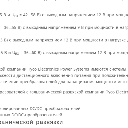
5 В и U
= 42…58 В) с выходным напряжением 12 В при мощно
ВХ
= 36…55 В) с выходным напряжением 9 В при мощности в нагр
3 В) с выходным напряжением 12 В при мощности в нагрузке 
5 В и U
= 36…60 В) с выходным напряжением 12 В при мощно
ВХ
ой компании Tyco Electronics Power Systems имеются системы 
ожности дистанционного включения питания при положительн
включение преобразователей для наращивания мощности исто
азователей с гальванической развязкой компании Tyco Electro
изолированных DC/DC-преобразователей
ванической развязки