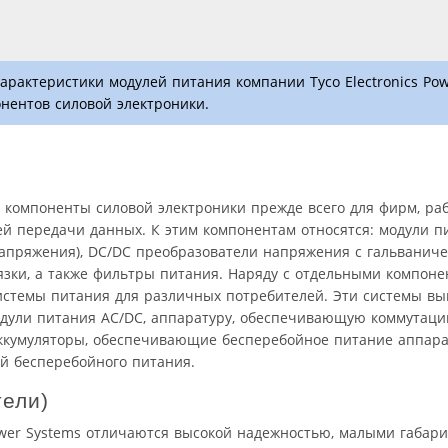
арактеристики модулей питания компании Tyco Electronics Pow
нентов силовой электроники.
ит компоненты силовой электроники прежде всего для фирм, р
й передачи данных. К этим компонентам относятся: модули п
апряжения), DC/DC преобразователи напряжения с гальваниче
язки, а также фильтры питания. Наряду с отдельными компон
 системы питания для различных потребителей. Эти системы в
одули питания AC/DC, аппаратуру, обеспечивающую коммутац
аккумуляторы, обеспечивающие бесперебойное питание аппар
й бесперебойного питания.
ели)
ower Systems отличаются высокой надежностью, малыми габар