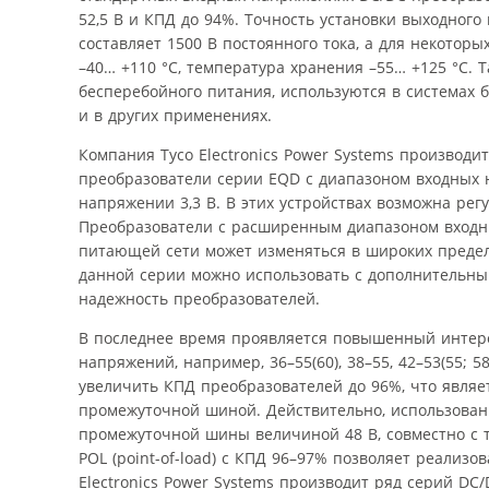
52,5 В и КПД до 94%. Точность установки выходног
составляет 1500 В постоянного тока, а для некотор
–40… +110 °С, температура хранения –55… +125 °С.
бесперебойного питания, используются в системах 
и в других применениях.
Компания Tyco Electronics Power Systems производ
преобразователи серии EQD c диапазоном входных н
напряжении 3,3 В. В этих устройствах возможна рег
Преобразователи с расширенным диапазоном входны
питающей сети может изменяться в широких предел
данной серии можно использовать с дополнительны
надежность преобразователей.
В последнее время проявляется повышенный интере
напряжений, например, 36–55(60), 38–55, 42–53(55;
увеличить КПД преобразователей до 96%, что являе
промежуточной шиной. Действительно, использова
промежуточной шины величиной 48 В, совместно с 
POL (point-of-load) с КПД 96–97% позволяет реализ
Electronics Power Systems производит ряд серий D