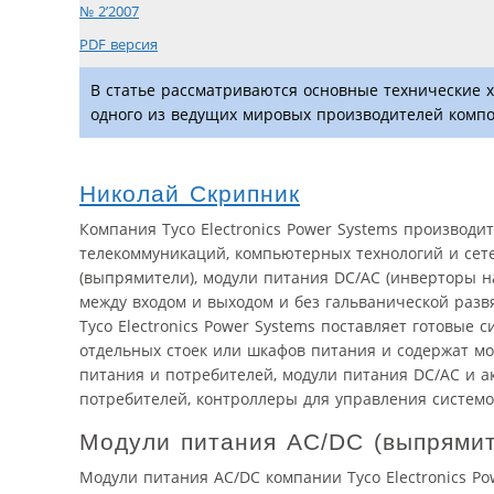
№ 2’2007
PDF версия
В статье рассматриваются основные технические х
одного из ведущих мировых производителей компо
Николай Скрипник
Компания Tyco Electronics Power Systems производ
телекоммуникаций, компьютерных технологий и сете
(выпрямители), модули питания DC/AC (инверторы н
между входом и выходом и без гальванической разв
Tyco Electronics Power Systems поставляет готовые
отдельных стоек или шкафов питания и содержат м
питания и потребителей, модули питания DC/AC и 
потребителей, контроллеры для управления системо
Модули питания AC/DC (выпрямит
Модули питания AC/DC компании Tyco Electronics P