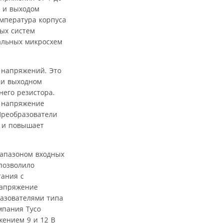
м и выходом
емпература корпуса
ных систем
ральных микросхем
 напряжений. Это
ри выходном
него резистора.
о напряжение
Преобразователи
р и повышает
иапазоном входных
 позволило
тания с
напряжение
разователями типа
мпания Tyco
жением 9 и 12 В