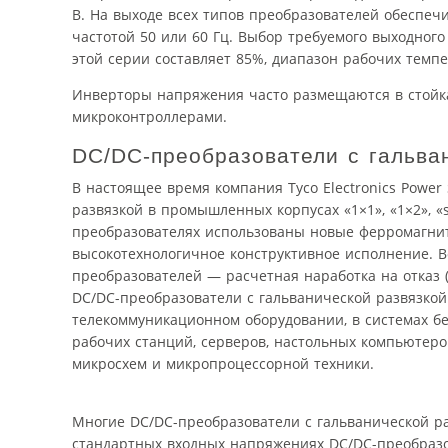
В. На выходе всех типов преобразователей обеспе
частотой 50 или 60 Гц. Выбор требуемого выходног
этой серии составляет 85%, диапазон рабочих темпе
Инверторы напряжения часто размещаются в стойк
микроконтроллерами.
DC/DC-преобразователи с гальва
В настоящее время компания Tyco Electronics Power
развязкой в промышленных корпусах «1×1», «1×2», «sixtee
преобразователях использованы новые ферромагнит
высокотехнологичное конструктивное исполнение. В
преобразователей — расчетная наработка на отказ 
DC/DC-преобразователи с гальванической развязкой 
телекоммуникационном оборудовании, в системах б
рабочих станций, серверов, настольных компьютеро
микросхем и микропроцессорной техники.
Многие DC/DC-преобразователи с гальванической ра
стандартных входных напряжениях DC/DC-преобразов