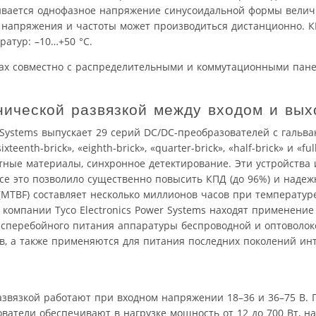
чивается однофазное напряжение синусоидальной формы велич
о напряжения и частоты может производиться дистанционно. 
ратур: –10…+50 °С.
ах совместно с распределительными и коммутационными пан
нической развязкой между входом и вы
 Systems выпускает 29 серий DC/DC-преобразователей с гальв
nth-brick», «eighth-brick», «quarter-brick», «half-brick» и «full-
ные материалы, синхронное детектирование. Эти устройства
се это позволило существенно повысить КПД (до 96%) и надеж
(MTBF) составляет несколько миллионов часов при температуре
компании Tyco Electronics Power Systems находят применение
есперебойного питания аппаратуры беспроводной и оптоволок
в, а также применяются для питания последних поколений ин
звязкой работают при входном напряжении 18–36 и 36–75 В. 
атели обеспечивают в нагрузке мощность от 12 до 700 Вт, на