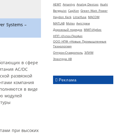
AEMT
Amantys
Analog Devices
Asahi
Bergquist
CapXon
Green Watt Power
Haydon Kerk
Littelfuse
MACOM
MATLAB
Molex
Ангстрем
er Systems –
Дорожный порядок
ММП-Ирбис
НПП «Учтех-Профи»
ООО НПФ «Новые Промышленные
Технологии»
Оптрон-Ставрополь
ЭЛИМ
Электрум АВ
аботающих в сфере
итания AC/DC
ской развязкой
Реклама
ентами компания
ыполняются в виде
ию модулей
атуры
итами при высоких