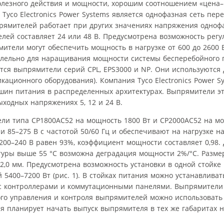
лезного действия и мощности, хорошим соотношением «цена–
co Electronics Power Systems является однофазная сеть пере
прямителей работает при других значениях напряжения одноф
лей составляет 24 или 48 В. Предусмотрена возможность регу
тели могут обеспечить мощность в нагрузке от 600 до 2600 
лельно для наращивания мощности системы бесперебойного 
ся выпрямители серий CPL, EPS3000 и NP. Они используются 
кационного оборудования). Компания Tyco Electronics Power S
шин питания в распределенных архитектурах. Выпрямители э
ходных напряжениях 5, 12 и 24 В.
ели типа CP1800AC52 на мощность 1800 Вт и CP2000AC52 на мо
85–275 В с частотой 50/60 Гц и обеспечивают на нагрузке на
00–240 В равен 93%, коэффициент мощности составляет 0,98.
атуры выше 55 °С возможна деградация мощности 2%/°С. Разм
2,0 мм. Предусмотрена возможность установки в одной стойке
5400–7200 Вт (рис. 1). В стойках питания можно устанавливат
 с контроллерами и коммутационными панелями. Выпрямители
ого управления и контроля выпрямителей можно использоват
ия планирует начать выпуск выпрямителя в тех же габаритах 