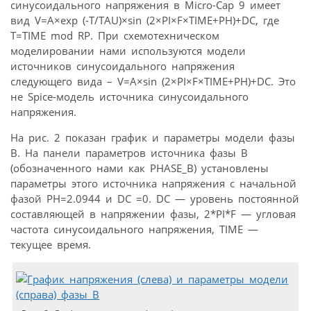
синусоидального напряжения в Micro-Cap 9 имеет
вид V=A×exp (-T/TAU)×sin (2×PI×F×TIME+PH)+DC, где
T=TIME mod RP. При схемотехническом
моделировании нами используются модели
источников синусоидального напряжения
следующего вида – V=A×sin (2×PI×F×TIME+PH)+DC. Это
не Spice-модель источника синусоидального
напряжения.
На рис. 2 показан график и параметры модели фазы
В. На панели параметров источника фазы В
(обозначенного нами как PHASE_B) установлены
параметры этого источника напряжения с начальной
фазой PH=2.0944 и DС =0. DС — уровень постоянной
составляющей в напряжении фазы, 2*PI*F — угловая
частота синусоидального напряжения, TIME —
текущее время.