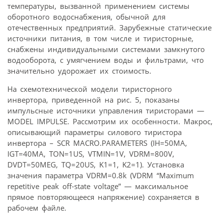
температуры, вызванной применением системы
оборотного водоснабжения, обычной для
отечественных предприятий. Зарубежные статические
источники питания, в том числе и тиристорные,
снабжены индивидуальными системами замкнутого
водооборота, с умягчением воды и фильтрами, что
значительно удорожает их стоимость.
На схемотехнической модели тиристорного
инвертора, приведенной на рис. 5, показаны
импульсные источники управления тиристорами —
MODEL IMPULSE. Рассмотрим их особенности. Макрос,
описывающий параметры силового тиристора
инвертора – SCR MACRO.PARAMETERS (IH=50MA,
IGT=40MA, TON=1US, VTMIN=1V, VDRM=800V,
DVDT=50MEG, TQ=20US, K1=1, K2=1). Установка
значения параметра VDRM=0.8k (VDRM “Maximum
repetitive peak off-state voltage” — максимальное
прямое повторяющееся напряжение) сохраняется в
рабочем файле.