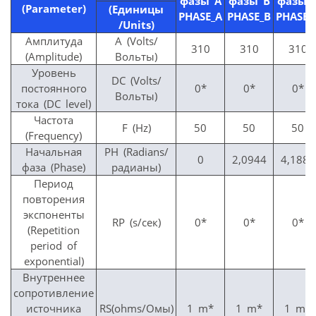
фазы А
фазы B
фазы 
(Parameter)
(Единицы
PHASE_A
PHASE_B
PHASE_
/Units)
Амплитуда
А (Volts/
310
310
310
(Amplitude)
Вольты)
Уровень
DC (Volts/
постоянного
0*
0*
0*
Вольты)
тока (DC level)
Частота
F (Hz)
50
50
50
(Frequency)
Начальная
PH (Radians/
0
2,0944
4,1888
фаза (Phase)
радианы)
Период
повторения
экспоненты
RP (s/сек)
0*
0*
0*
(Repetition
period of
exponential)
Внутреннее
сопротивление
источника
RS(ohms/Омы)
1 m*
1 m*
1 m*