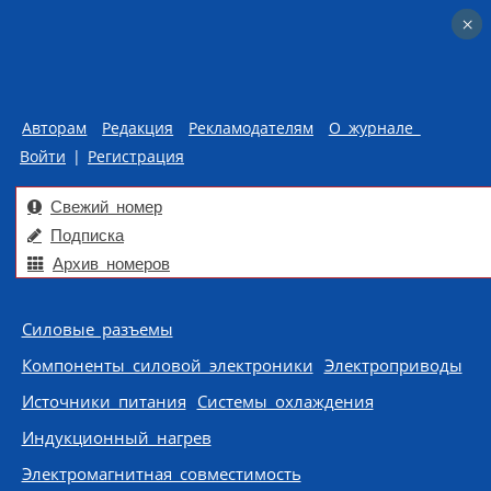
×
×
Авторам
Редакция
Рекламодателям
О журнале
Войти
|
Регистрация
Свежий номер
Подписка
Архив номеров
Skip to content
Силовые разъемы
Компоненты силовой электроники
Электроприводы
Источники питания
Системы охлаждения
Индукционный нагрев
Электромагнитная совместимость