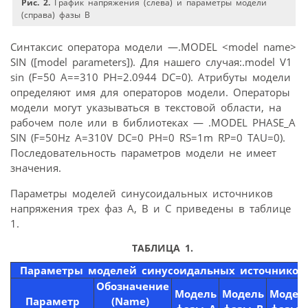
Рис. 2.
График напряжения (слева) и параметры модели
(справа) фазы В
Синтаксис оператора модели —.MODEL <model name>
SIN ([model parameters]). Для нашего случая:.model V1
sin (F=50 A==310 PH=2.0944 DC=0). Атрибуты модели
определяют имя для операторов модели. Операторы
модели могут указываться в текстовой области, на
рабочем поле или в библиотеках — .MODEL PHASE_A
SIN (F=50Hz A=310V DC=0 PH=0 RS=1m RP=0 TAU=0).
Последовательность параметров модели не имеет
значения.
Параметры моделей синусоидальных источников
напряжения трех фаз А, В и С приведены в таблице
1.
ТАБЛИЦА 1.
Параметры моделей синусоидальных источников
Обозначение
Модель
Модель
Модел
Параметр
(Name)