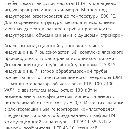
трубы токами высокой частоты (ТВЧ) в кольцевых
индукторах различного диаметра. Металл под
индуктором разогревается до температуры 800 °С.
Для сохранения структуры металла и исключения
местных дефектов разогрев трубы производится
индукторами, объединенными с душевым спрейером.
Аналогом индукционной установки является
индукционный высокочастотный комплекс японского
производства с тиристорным источником питания.
До модернизации трубогибной установки ТГУ-325
индукционный нагрев обрабатываемой трубы
осуществлялся от электромашинного генератора (ЭМГ)
— машиногенераторной установки ВПЧ-100-2400
УХЛЧ с двигателем мощностью 130 кВт и
номинальным коэффициентом мощности энергии,
потребляемой от сети cos φ
= 0,9. Источник питания
с
с электромашинным генератором комплектовался
следующим силовым оборудованием: шкафом ВЧ
коммутационной аппаратуры ШТЕ9911-58 А2Б и
шкафом возбудителя ШТЕ-45-10, станцией