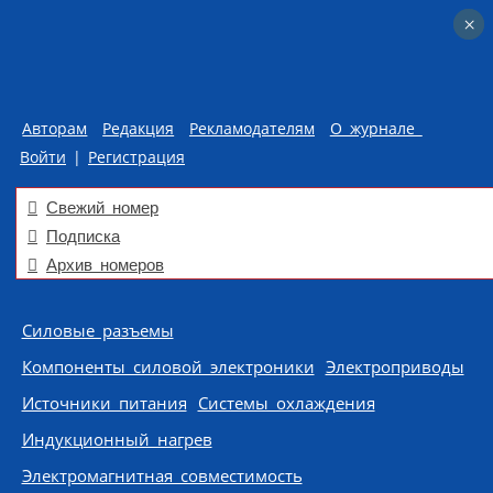
×
×
Авторам
Редакция
Рекламодателям
О журнале
Войти
|
Регистрация
Свежий номер
Подписка
Архив номеров
Skip to content
Силовые разъемы
Компоненты силовой электроники
Электроприводы
Источники питания
Системы охлаждения
Индукционный нагрев
Электромагнитная совместимость