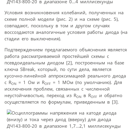
Условия возникновения колебаний, полученных на
схеме полной модели (рис. 2) и на схеме (рис. 5),
совпадают, поскольку в том и другом случаях
воссоздаются аналогичные условия работы диода (на
стадии его выключения).
Подтверждением предлагаемого объяснения является
работа рассматриваемой простейшей схемы с
псевдоидеальным диодом [2], построенным на базе
ключа SBreak, который, по сути дела, является
кусочно-линейной аппроксимацией реального диода
с R
= 1 Ом и R
= 1 МОм (по умолчанию). Для
ON
OFF
исключения проблем, связанных с численной
неустойчивостью, переход из R
в R
и обратно
ON
OFF
осуществляется по формулам, приведенным в [3].