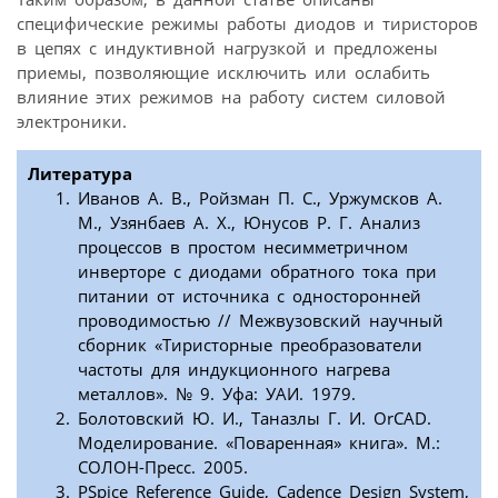
специфические режимы работы диодов и тиристоров
в цепях с индуктивной нагрузкой и предложены
приемы, позволяющие исключить или ослабить
влияние этих режимов на работу систем силовой
электроники.
Литература
Иванов А. В., Ройзман П. С., Уржумсков А.
М., Узянбаев А. Х., Юнусов Р. Г. Анализ
процессов в простом несимметричном
инверторе с диодами обратного тока при
питании от источника с односторонней
проводимостью // Межвузовский научный
сборник «Тиристорные преобразователи
частоты для индукционного нагрева
металлов». № 9. Уфа: УАИ. 1979.
Болотовский Ю. И., Таназлы Г. И. OrCAD.
Моделирование. «Поваренная» книга». М.:
СОЛОН-Пресс. 2005.
PSpice Reference Guide, Cadence Design System,