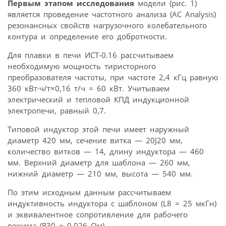
Первым этапом исследования
модели (рис. 1)
является проведение частотного анализа (AC Analysis)
резонансных свойств нагрузочного колебательного
контура и определение его добротности.
Для плавки в печи ИСТ-0.16 рассчитываем
необходимую мощность тиристорного
преобразователя частоты, при частоте 2,4 кГц равную
360 кВт·ч/т×0,16 т/ч = 60 кВт. Учитываем
электрический и тепловой КПД индукционной
электропечи, равный 0,7.
Типовой индуктор этой печи имеет наружный
диаметр 420 мм, сечение витка — 20J20 мм,
количество витков — 14, длину индуктора — 460
мм. Верхний диаметр для шаблона — 260 мм,
нижний диаметр — 210 мм, высота — 540 мм.
По этим исходным данным рассчитываем
индуктивность индуктора с шаблоном (L8 = 25 мкГн)
и эквивалентное сопротивление для рабочего
режима (R30 = 0,026 Ом).