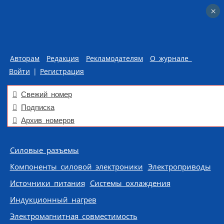
×
×
Авторам
Редакция
Рекламодателям
О журнале
Войти
|
Регистрация
Свежий номер
Подписка
Архив номеров
Skip to content
Силовые разъемы
Компоненты силовой электроники
Электроприводы
Источники питания
Системы охлаждения
Индукционный нагрев
Электромагнитная совместимость