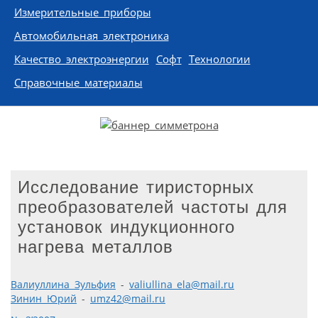
Измерительные приборы
Автомобильная электроника
Качество электроэнергии
Софт
Технологии
Справочные материалы
Исследование тиристорных
преобразователей частоты для
установок индукционного
нагрева металлов
Валиуллина Зульфия
-
valiullina_ela@mail.ru
Зинин Юрий
-
umz42@mail.ru