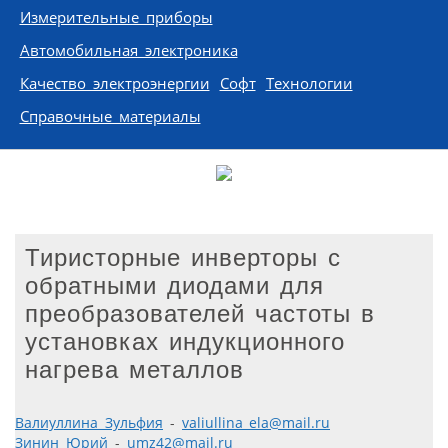
Измерительные приборы
Автомобильная электроника
Качество электроэнергии
Софт
Технологии
Справочные материалы
Тиристорные инверторы с
обратными диодами для
преобразователей частоты в
установках индукционного
нагрева металлов
Валиуллина Зульфия
-
valiullina_ela@mail.ru
Зинин Юрий
-
umz42@mail.ru