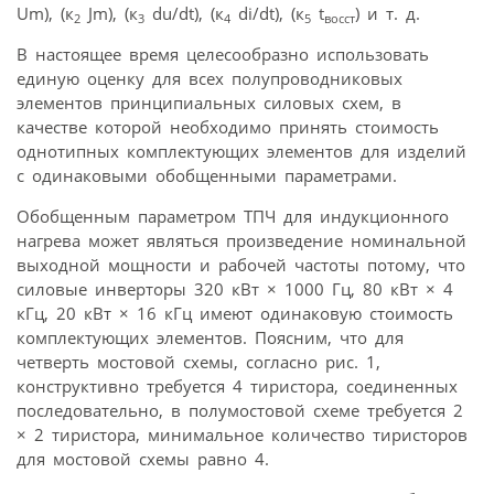
Um), (к
Jm), (к
du/dt), (к
di/dt), (к
t
) и т. д.
2
3
4
5
восст
В настоящее время целесообразно использовать
единую оценку для всех полупроводниковых
элементов принципиальных силовых схем, в
качестве которой необходимо принять стоимость
однотипных комплектующих элементов для изделий
с одинаковыми обобщенными параметрами.
Обобщенным параметром ТПЧ для индукционного
нагрева может являться произведение номинальной
выходной мощности и рабочей частоты потому, что
силовые инверторы 320 кВт × 1000 Гц, 80 кВт × 4
кГц, 20 кВт × 16 кГц имеют одинаковую стоимость
комплектующих элементов. Поясним, что для
четверть мостовой схемы, согласно рис. 1,
конструктивно требуется 4 тиристора, соединенных
последовательно, в полумостовой схеме требуется 2
× 2 тиристора, минимальное количество тиристоров
для мостовой схемы равно 4.