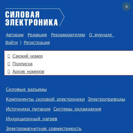
×
×
Авторам
Редакция
Рекламодателям
О журнале
Войти
|
Регистрация
Свежий номер
Подписка
Архив номеров
Skip to content
Силовые разъемы
Компоненты силовой электроники
Электроприводы
Источники питания
Системы охлаждения
Индукционный нагрев
Электромагнитная совместимость