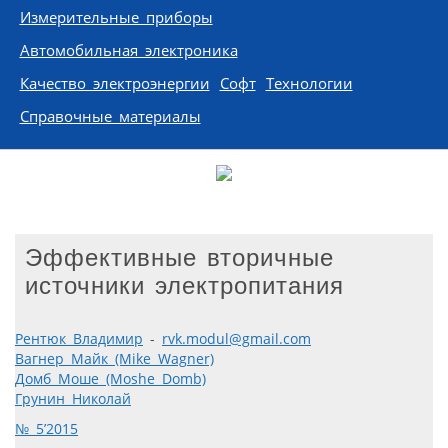
Измерительные приборы
Автомобильная электроника
Качество электроэнергии
Софт
Технологии
Справочные материалы
Эффективные вторичные
источники электропитания
Рентюк Владимир
-
rvk.modul@gmail.com
Вагнер Майк (Mike Wagner)
Домб Моше (Moshe Domb)
Грунин Николай
№ 5’2015