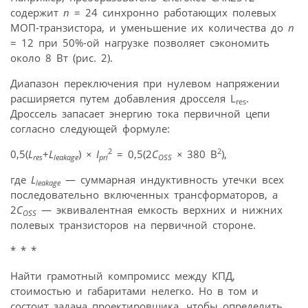
содержит
n
= 24 синхронно работающих полевых
МОП-транзистора, и уменьшение их количества до
n
= 12 при 50%-ой нагрузке позволяет сэкономить
около 8 Вт (рис. 2).
Диапазон переключения при нулевом напряжении
расширяется путем добавления дросселя L
.
res
Дроссель запасает энергию тока первичной цепи
согласно следующей формуле:
2
2
0,5(
L
+
L
)
×
I
= 0,5(2
C
×
380 В
),
res
leakage
pri
OSS
где
L
— суммарная индуктивность утечки всех
leakage
последовательно включенных трансформаторов, а
2
C
— эквивалентная емкость верхних и нижних
OSS
полевых транзисторов на первичной стороне.
* * *
Найти грамотный компромисс между КПД,
стоимостью и габаритами нелегко. Но в том и
состоит задача проектировщика, чтобы определить