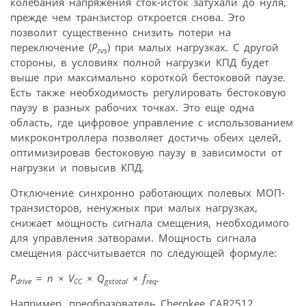
колебания напряжения сток-исток затухали до нуля,
прежде чем транзистор откроется снова. Это
позволит существенно снизить потери на
переключение (
P
) при малых нагрузках. С другой
zvs
стороны, в условиях полной нагрузки КПД будет
выше при максимально короткой бестоковой паузе.
Есть также необходимость регулировать бестоковую
паузу в разных рабочих точках. Это еще одна
область, где цифровое управление с использованием
микроконтроллера позволяет достичь обеих целей,
оптимизировав бестоковую паузу в зависимости от
нагрузки и повысив КПД.
Отключение синхронно работающих полевых МОП-
транзисторов, ненужных при малых нагрузках,
снижает мощность сигнала смещения, необходимого
для управления затворами. Мощность сигнала
смещения рассчитывается по следующей формуле:
P
=
n ×
V
×
Q
×
f
.
drive
CC
gstotal
req
Например, преобразователь Cherokee CAR2512