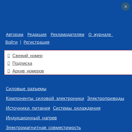
×
×
Авторам
Редакция
Рекламодателям
О журнале
Войти
|
Регистрация
Свежий номер
Подписка
Архив номеров
Skip to content
Силовые разъемы
Компоненты силовой электроники
Электроприводы
Источники питания
Системы охлаждения
Индукционный нагрев
Электромагнитная совместимость