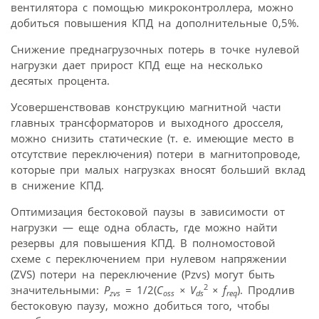
вентилятора с помощью микроконтроллера, можно
добиться повышения КПД на дополнительные 0,5%.
Снижение преднагрузочных потерь в точке нулевой
нагрузки дает прирост КПД еще на несколько
десятых процента.
Усовершенствовав конструкцию магнитной части
главных трансформаторов и выходного дросселя,
можно снизить статические (т. е. имеющие место в
отсутствие переключения) потери в магнитопроводе,
которые при малых нагрузках вносят больший вклад
в снижение КПД.
Оптимизация бестоковой паузы в зависимости от
нагрузки — еще одна область, где можно найти
резервы для повышения КПД. В полномостовой
схеме с переключением при нулевом напряжении
(ZVS) потери на переключение (Pzvs) могут быть
2
значительными:
P
= 1/2(
C
×
V
×
f
). Продлив
zvs
oss
ds
req
бестоковую паузу, можно добиться того, чтобы