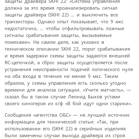
защиты драйвера SKHI 22: «Система управления
должна за это время проанализировать сигнал
защиты драйвера (SKHI 22) … и выключить все
транзисторы. Однако опыт показывает, что 9 мкс
недостаточно, … чтобы отфильтровывать ложные
сигналы срабатывания защиты, вызываемые
помехами». На самом деле, как указано в
техническом описании SKHI 22, порог срабатывания
и время задержки схемы защиты задаются внешней
RC-цепочкой, а сброс защиты осуществляется после
устранения неисправности подачей логического нуля
на оба входа в течение не менее 9 мкс. Таким
образом, у схемы управления есть сколько угодно
времени для анализа ситуации. «Учите матчасть», —
сказал бы в таком случае Леонид Быков устами
своего киногероя из к/ф «В бой идут одни старики».
Сообщения «агентства ОБС» — не лучший источник
информации для технической статьи: «Так, при
использовании его (SKHI 22) в серийных изделиях
были замечены случаи выхода драйвера из строя