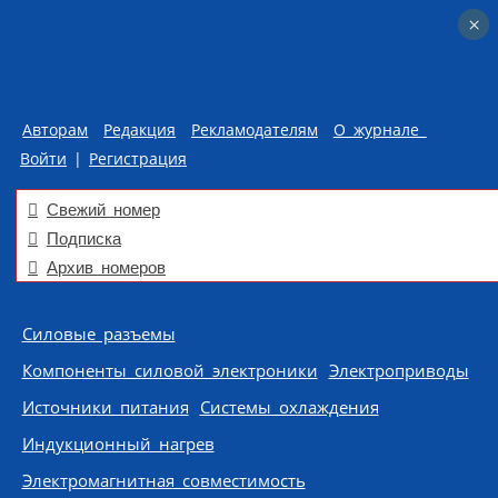
×
×
Авторам
Редакция
Рекламодателям
О журнале
Войти
|
Регистрация
Свежий номер
Подписка
Архив номеров
Skip to content
Силовые разъемы
Компоненты силовой электроники
Электроприводы
Источники питания
Системы охлаждения
Индукционный нагрев
Электромагнитная совместимость