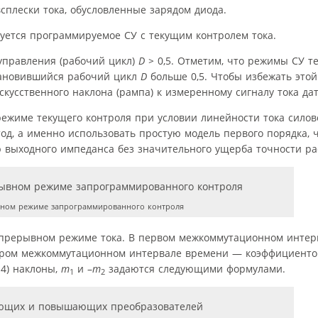
сплески тока, обусловленные зарядом диода.
уется программируемое СУ с текущим контролем тока.
управления (рабочий цикл)
D >
0,5. Отметим, что режимы СУ т
тановившийся рабочий цикл
D
больше 0,5. Чтобы избежать этой
сственного наклона (рампа) к измеренному сигналу тока датч
режиме текущего контроля при условии линейности тока силов
од, а именно использовать простую модель первого порядка, 
выходного импеданса без значительного ущерба точности ра
вном режиме запрограммированного контроля
 непрерывном режиме тока. В первом межкоммутационном инте
тором межкоммутационном интервале времени — коэффициенто
4) наклоны,
m
и –
m
задаются следующими формулами.
1
2