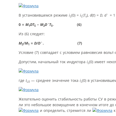
В установившемся режиме
i
(0) =
i
(
T
),
d
(
t
) =
D
,
d
` = 1
L
L
s
0 =
M
DT
–
M
D`T
. (6)
1
S
2
S
Из (6) следует:
M
/
M
=
D/D
`. (7)
2
1
Условие (7) совпадает с условием равновесия вольт
Допустим, начальный ток индуктора
i
(0) имеет нек
L
где
I
— среднее значение тока
i
(0) в установивше
L0
L
Желательно оценить стабильность работы СУ в реж
ли это небольшое возмущение в конечном итоге до 
и определить, стремится ли
к