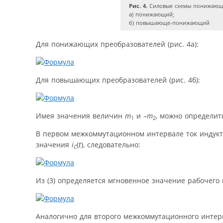
Рис. 4.
Силовые схемы понижающ
а) понижающий;
б) повышающе-понижающий
Для понижающих преобразователей (рис. 4а):
Для повышающих преобразователей (рис. 4б):
Имея значения величин
m
и –
m
, можно определи
1
2
В первом межкоммутационном интервале ток индук
значения
i
(
t
), следовательно:
C
Из (3) определяется мгновенное значение рабочего
Аналогично для второго межкоммутационного интер