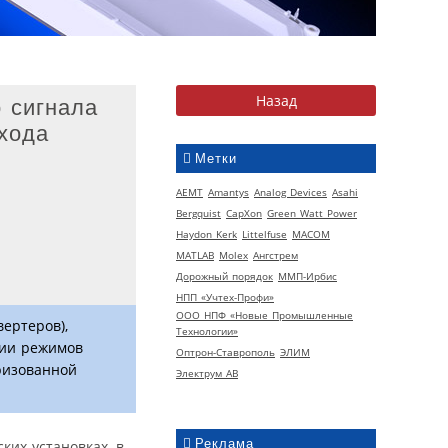
 сигнала
хода
Метки
AEMT
Amantys
Analog Devices
Asahi
Bergquist
CapXon
Green Watt Power
Haydon Kerk
Littelfuse
MACOM
MATLAB
Molex
Ангстрем
Дорожный порядок
ММП-Ирбис
НПП «Учтех-Профи»
ООО НПФ «Новые Промышленные
ертеров),
Технологии»
ции режимов
Оптрон-Ставрополь
ЭЛИМ
ризованной
Электрум АВ
Реклама
ких установках, в