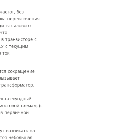
астот, без
тока переключения
щиты силового
что
в транзисторе с
СУ с текущим
 ток
тся сокращение
вызывает
 трансформатор.
льт-секундный
остовой схемам, (с
 в первичной
ут возникать на
ется небольшая