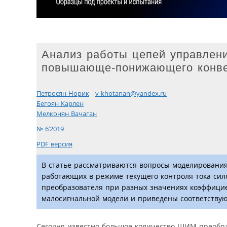
Анализ работы цепей управлени
повышающе-понижающего конве
Петросян Норик
-
v-khotanan@yandex.ru
Бегоян Карлен
Мелконян Вачаган
№ 6’2019
PDF версия
В статье рассматриваются вопросы моделирования
работающих в режиме текущего контроля тока си
преобразователя при разных значениях коэффици
малосигнальной модели и приведены соответству
Сегодня известно большое количество ШИМ-преобраз