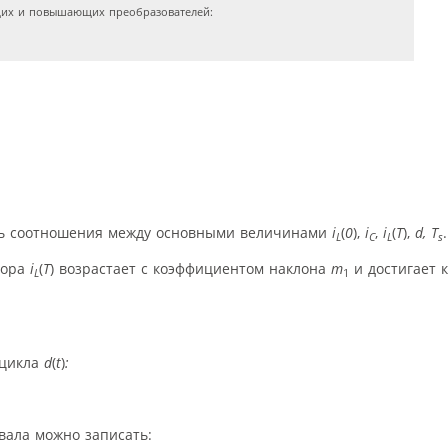
их и повышающих преобразователей:
ть соотношения между основными величинами
i
(
0
),
i
,
i
(
T
),
d, T
.
L
C
L
s
тора
i
(
T
) возрастает с коэффициентом наклона
m
и достигает 
L
1
 цикла
d
(
t
)
:
вала можно записать: