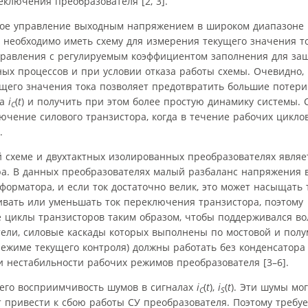
ключения преобразователя [2, 3].
ое управление выходным напряжением в широком диапазоне ч
о необходимо иметь схему для измерения текущего значения 
 управления с регулируемым коэффициентом заполнения для за
ных процессов и при условии отказа работы схемы. Очевидно, 
его значения тока позволяет предотвратить большие потери 
ка
i
(
t
) и получить при этом более простую динамику системы. 
C
ючение силового транзистора, когда в течение рабочих циклов
.
схеме и двухтактных изолированных преобразователях являе
а. В данных преобразователях малый разбаланс напряжения 
орматора, и если ток достаточно велик, это может насыщать
ивать или уменьшать ток переключения транзистора, поэтому
циклы транзисторов таким образом, чтобы поддерживался во
ли, силовые каскады которых выполнены по мостовой и полум
жиме текущего контроля) должны работать без конденсатора
и нестабильности рабочих режимов преобразователя [3–6].
 его восприимчивость шумов в сигналах
i
(
t
),
i
(
t
). Эти шумы мог
C
S
т привести к сбою работы СУ преобразователя. Поэтому требу