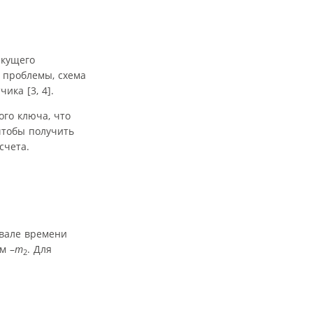
екущего
 проблемы, схема
ика [3, 4].
ого ключа, что
чтобы получить
счета.
рвале времени
м –
m
. Для
2