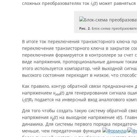
сложных преобразователях ток
i
(
t
) может равняться
s
Рис. 2.
Блок-схема преобразовате
В итоге ток переключения транзисторного ключа пр
переключение транзисторного ключа в закрытое сос
переключения формируется в контроллере за счет 
виде напряжения, пропорциональные данным токам
этого используется компаратор, чей выходной сигна
высокого состояния переходит в низкое, что способ
Как правило, контур обратной связи предназначен
напряжением
v
(
t
) для генерирования сигнала оши
зад
i
(
t
)R
подается на инверсный вход аналогового комп
C
f
Для того чтобы создать такую систему обратной св
напряжения
v
(
t
) на выходное напряжение
v
(
t
). Гла
g
динамика. Для системы первого порядка передаточ
меньше, чем передаточная функция
/