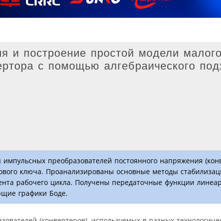
я и построение простой модели малого
ртора с помощью алгебраического под
 импульсных преобразователей постоянного напряжения (конв
лового ключа. Проанализированы основные методы стабилиза
ента рабочего цикла. Получены передаточные функции линеа
ющие графики Боде.
ователей (конвертеров), используемых в разных технологичес