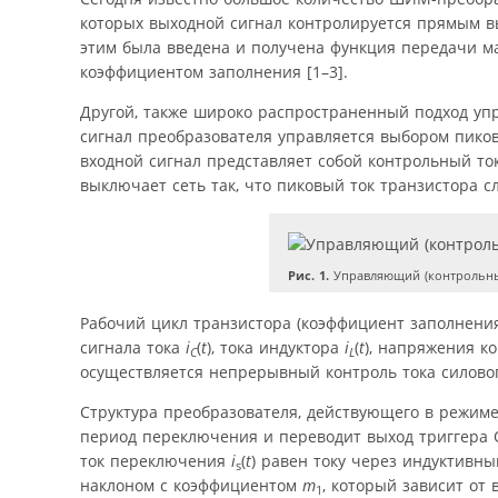
которых выходной сигнал контролируется прямым в
этим была введена и получена функция передачи м
коэффициентом заполнения [1–3].
Другой, также широко распространенный подход упр
сигнал преобразователя управляется выбором пико
входной сигнал представляет собой контрольный т
выключает сеть так, что пиковый ток транзистора с
Рис. 1.
Управляющий (контрольный)
Рабочий цикл транзистора (коэффициент заполнен
сигнала тока
i
(
t
), тока индуктора
i
(
t
), напряжения к
C
L
осуществляется непрерывный контроль тока силовог
Структура преобразователя, действующего в режиме 
период переключения и переводит выход триггера Q
ток переключения
i
(
t
) равен току через индуктивны
s
наклоном с коэффициентом
m
, который зависит от
1