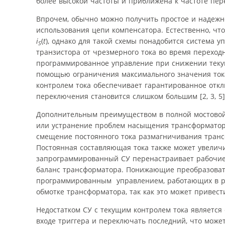
более высокой частоты и приближена к частоте пере
Впрочем, обычно можно получить простое и надежн
использования цепи компенсатора. Естественно, чт
i
(
t
), однако для такой схемы понадобится система
S
транзистора от чрезмерного тока во время переход
программированное управление при снижении текущ
помощью ограничения максимального значения то
контролем тока обеспечивает гарантированное откл
переключения становится слишком большим [2, 3, 5]
Дополнительным преимуществом в полной мостовой 
или устранение проблем насыщения трансформатор
смещение постоянного тока размагничивания трансф
Постоянная составляющая тока также может увелич
запрограммированный СУ перенастраивает рабочие 
баланс трансформатора. Понижающие преобразовате
программированным управлением, работающих в ре
обмотке трансформатора, так как это может привест
Недостатком СУ с текущим контролем тока является
входе триггера и переключать последний, что може