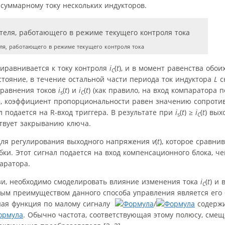
 суммарному току нескольких индукторов.
ля, работающего в режиме текущего контроля тока
иравнивается к току контроля
i
(
t
), и в момент равенства обои
C
тояние, в течение остальной части периода ток индуктора
L
с
сравнения токов
i
(
t
) и
i
(
t
) (как правило, на вход компаратора 
s
C
, коэффициент пропорциональности равен значению сопроти
л подается на R-вход триггера. В результате при
i
(
t
) ≥
i
(
t
) вых
s
C
ствует закрыванию ключа.
 для регулирования выходного напряжения
v
(
t
), которое сравни
бки. Этот сигнал подается на вход компенсационного блока, ч
аратора.
язи, необходимо смоделировать влияние изменения тока
i
(
t
) и 
C
вным преимуществом данного способа управления является его 
ная функция по малому сигналу
/
содержи
. Обычно частота, соответствующая этому полюсу, смещ