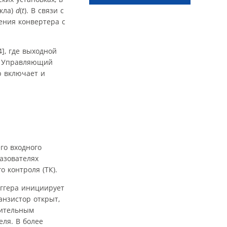
кла)
d
(
t
). В связи с
ения конвертера с
], где выходной
. Управляющий
р включает и
го входного
азователях
 контроля (ТК).
иггера инициирует
анзистор открыт,
жительным
ля. В более