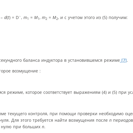
 –
d
(
t
) = D`,
m
=
M
,
m
=
M
, и с учетом этого из (5) получим:
1
1
2
2
-секундного баланса индуктора в установившемся режиме
[7]
.
оторое возмущение :
мся режиме, которое соответствует выражениям (4) и (5) при ус
име текущего контроля, при помощи проверки необходимо оце
нуля. Для этого требуется найти возмущения после
n
периодов
 нулю при больших
n
.