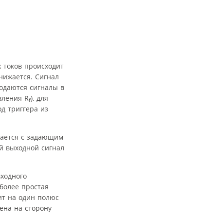
х токов происходит
нижается. Сигнал
подаются сигналы в
вления R
), для
f
од триггера из
вается с задающим
ей выходной сигнал
входного
более простая
т на один полюс
ена на сторону