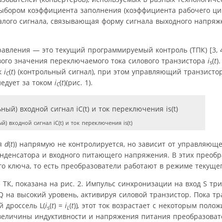
ыбором коэффициента заполнения (коэффициента рабочего ци
алого сигнала, связывающая форму сигнала выходного напряж
авления — это текущий программируемый контроль (ТПК) [3, 4
вого значения переключаемого тока силового транзистора
i
(
t
)
s
ок
i
(
t
) (контрольный сигнал), при этом управляющий транзисто
C
ледует за током
i
(
t
)(рис. 1).
C
 входной сигнал iC(t) и ток переключения is(t)
ия
d
(
t
)) напрямую не контролируется, но зависит от управляюще
онденсатора и входного питающего напряжения. В этих преобр
о ключа, то есть преобразователи работают в режиме текущего
ТК, показана на рис. 2. Импульс синхронизации на вход S тр
 на высокий уровень, активируя силовой транзистор. Пока тр
й дроссель L(
i
(
t
)
= i
(
t
))
,
этот ток возрастает с некоторым поло
s
L
 величины индуктивности и напряжения питания преобразовате