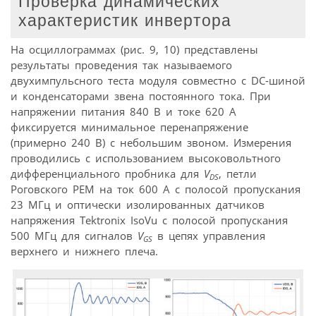
Проверка динамических
характеристик инвертора
На осциллограммах (рис. 9, 10) представлены
результаты проведения так называемого
двухимпульсного теста модуля совместно с DC-шиной
и конденсаторами звена постоянного тока. При
напряжении питания 840 В и токе 620 А
фиксируется минимальное перенапряжение
(примерно 240 В) с небольшим звоном. Измерения
проводились с использованием высоковольтного
дифференциального пробника для
V
, петли
DS
Роговского PEM на ток 600 А с полосой пропускания
23 МГц и оптически изолированных датчиков
напряжения Tektronix IsoVu с полосой пропускания
500 МГц для сигналов
V
в цепях управления
GS
верхнего и нижнего плеча.