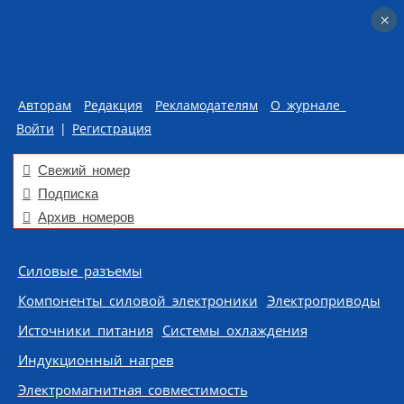
×
×
Авторам
Редакция
Рекламодателям
О журнале
Войти
|
Регистрация
Свежий номер
Подписка
Архив номеров
Skip to content
Силовые разъемы
Компоненты силовой электроники
Электроприводы
Источники питания
Системы охлаждения
Индукционный нагрев
Электромагнитная совместимость