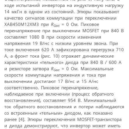
ходе испытаний инвертора на индуктивную нагрузку
14 мкГн в одном из состояний. Эпюры показывают
качество сигналов коммутации при переключении
XAB450M12XM3 при
R
= 0 Ом. Пиковое
Gext
перенапряжение при выключении MOSFET при 840 В
составляет 1080 В при скорости изменения
напряжения 19 В/нс с низким уровнем звона. При
токе включения 620 А зафиксирована перегрузка 710
А, а фронт тока (рис. 10) отражает динамические
характеристики «тельного» диода при 840 В / 600 А
и резисторе затвора
R
= 0 Ом. Макси­мальные
Gext
скорости коммутации напряжения и тока при
выключении достигают 17 В/нс и 15 А/нс
соответственно. Пиковое перенапряжение,
наблюдаемое при включении (процесс обратного
восстановления), составляет 954 В. Минимальный
ток обратного восстановления и потери наблюдаются
со встроенным «тельным» диодом, как показано
ранее [4]. Эпюры переключения MOSFET-транзистора
и диода демонстрируют, что инвертор может иметь