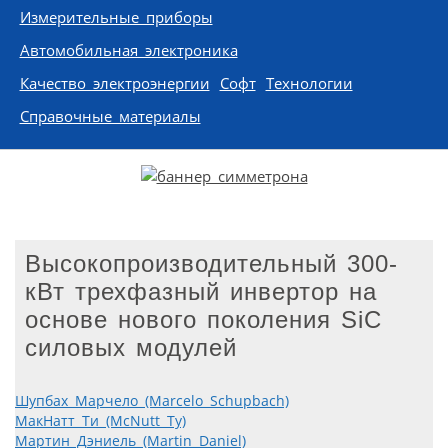
Измерительные приборы
Автомобильная электроника
Качество электроэнергии
Софт
Технологии
Справочные материалы
Высокопроизводительный 300-
кВт трехфазный инвертор на
основе нового поколения SiC
силовых модулей
Шупбах Марчело (Marcelo Schupbach)
МакНатт Ти (McNutt Ty)
Мартин Дэниель (Martin Daniel)