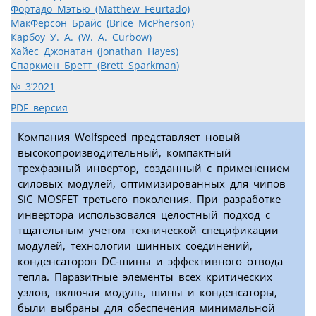
Фортадо Мэтью (Matthew Feurtado)
МакФерсон Брайс (Brice McPherson)
Карбоу У. А. (W. A. Curbow)
Хайес Джонатан (Jonathan Hayes)
Спаркмен Бретт (Brett Sparkman)
№ 3’2021
PDF версия
Компания Wolfspeed представляет новый
высокопроизводительный, компактный
трехфазный инвертор, созданный с применением
силовых модулей, оптимизированных для чипов
SiC MOSFET третьего поколения. При разработке
инвертора использовался целостный подход с
тщательным учетом технической спецификации
модулей, технологии шинных соединений,
конденсаторов DC-шины и эффективного отвода
тепла. Паразитные элементы всех критических
узлов, включая модуль, шины и конденсаторы,
были выбраны для обеспечения минимальной