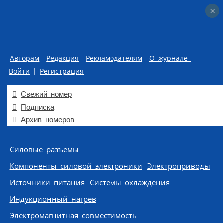
×
×
Авторам
Редакция
Рекламодателям
О журнале
Войти
|
Регистрация
Свежий номер
Подписка
Архив номеров
Skip to content
Силовые разъемы
Компоненты силовой электроники
Электроприводы
Источники питания
Системы охлаждения
Индукционный нагрев
Электромагнитная совместимость