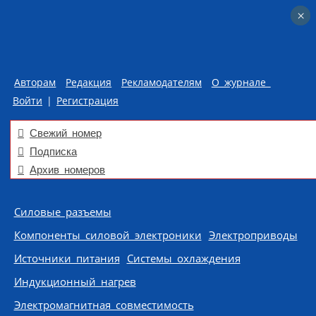
×
×
Авторам
Редакция
Рекламодателям
О журнале
Войти
|
Регистрация
Свежий номер
Подписка
Архив номеров
Skip to content
Силовые разъемы
Компоненты силовой электроники
Электроприводы
Источники питания
Системы охлаждения
Индукционный нагрев
Электромагнитная совместимость