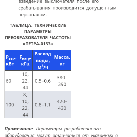
взведение выключателя после его
срабатывания производится допущенным
персоналом.
ТАБЛИЦА. ТЕХНИЧЕСКИЕ
ПАРАМЕТРЫ
ПРЕОБРАЗОВАТЕЛЯ ЧАСТОТЫ
«ПЕТРА‑0133»
Расход
Р
,
F
,
Масса,
вых
нагр
воды,
кВт
кГц
кг
3
м
/ч
10,
380–
60
22,
0,5–0,6
390
44
8,
10,
420–
100
0,8–1,1
22,
430
44
Примечание
. Параметры разработанного
оборудования могут отличаться от указанных в