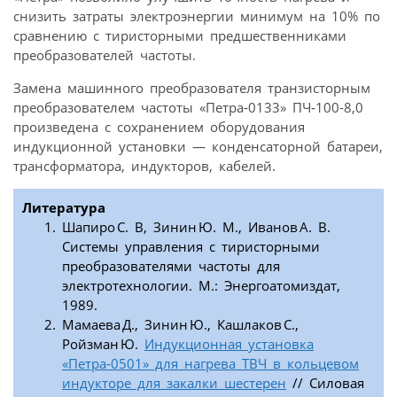
снизить затраты электроэнергии минимум на 10% по
сравнению с тиристорными предшественниками
преобразователей частоты.
Замена машинного преобразователя транзисторным
преобразователем частоты «Петра‑0133» ПЧ‑100-8,0
произведена с сохранением оборудования
индукционной установки — конденсаторной батареи,
трансформатора, индукторов, кабелей.
Литература
Шапиро С. В, Зинин Ю. М., Иванов А. В.
Системы управления с тиристорными
преобразователями частоты для
электротехнологии. М.: Энергоатомиздат,
1989.
Мамаева Д., Зинин Ю., Кашлаков С.,
Ройзман Ю.
Индукционная установка
«Петра‑0501» для нагрева ТВЧ в кольцевом
индукторе для закалки шестерен
// Силовая