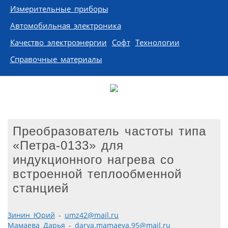
Измерительные приборы
Автомобильная электроника
Качество электроэнергии
Софт
Технологии
Справочные материалы
Преобразователь частоты типа
«Петра-0133» для
индукционного нагрева со
встроенной теплообменной
станцией
Зинин Юрий
-
umz42@mail.ru
Мамаева Дарья
-
darya.mamaeva.95@mail.ru