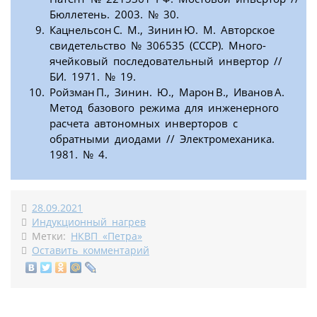
Бюллетень. 2003. № 30.
Кацнельсон С. М., Зинин Ю. М. Авторское
свидетельство № 306535 (СССР). Много-
ячейковый последовательный инвертор //
БИ. 1971. № 19.
Ройзман П., Зинин. Ю., Марон В., Иванов А.
Метод базового режима для инженерного
расчета автономных инверторов с
обратными диодами // Электромеханика.
1981. № 4.
28.09.2021
Индукционный нагрев
Метки:
НКВП «Петра»
Оставить комментарий