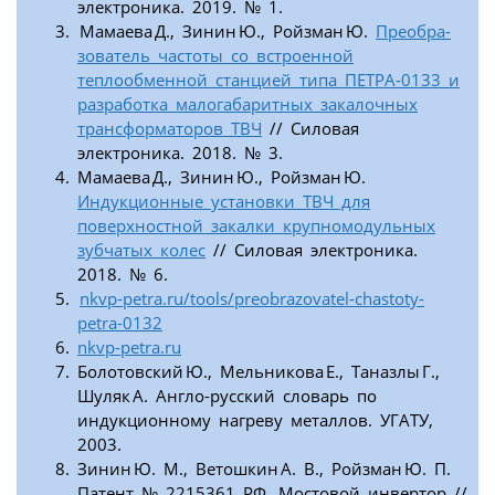
электроника. 2019. № 1.
Мамаева Д., Зинин Ю., Ройзман Ю.
Преобра­
зователь частоты со встроенной
теплообменной станцией типа ПЕТРА‑0133 и
разработка малогабаритных закалочных
трансформаторов ТВЧ
// Силовая
электроника. 2018. № 3.
Мамаева Д., Зинин Ю., Ройзман Ю.
Индукционные установки ТВЧ для
поверхностной закалки крупномодульных
зубчатых колес
// Силовая электроника.
2018. № 6.
nkvp-petra.ru/tools/preobrazovatel-chastoty-
petra-0132
nkvp-petra.ru
Болотовский Ю., Мельникова Е., Таназлы Г.,
Шуляк А. Англо-русский словарь по
индукционному нагреву металлов. УГАТУ,
2003.
Зинин Ю. М., Ветошкин А. В., Ройзман Ю. П.
Патент № 2215361 РФ. Мостовой инвертор //