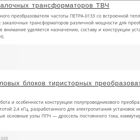
калочных трансформаторов ТВЧ
рного преобразователя частоты ПЕТРА-0133 со встроенной теп
х закалочных трансформаторов различной мощности для прео
 внимание уделяется назначению, составу и конструкции уст
).
иловых блоков тиристорных преобразова
работа и особенности конструкции полупроводникового преобра
отой 2,4 кГц, разработанного для электропитания установок 
ные основные узлы ППЧ — дроссель постоянного тока, коммут
грев