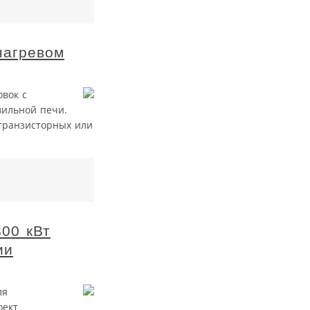
нагревом
вок с
вильной печи.
транзисторных или
00 кВт
ии
ля
оект