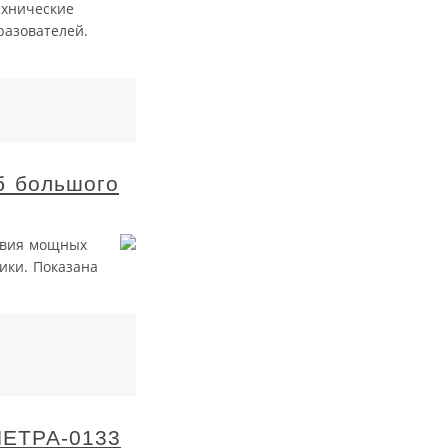
ехнические
разователей.
б большого
ствия мощных
ики. Показана
ПЕТРА-0133