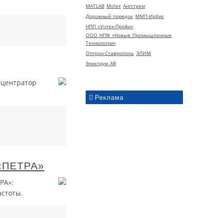
MATLAB
Molex
Ангстрем
Дорожный порядок
ММП-Ирбис
НПП «Учтех-Профи»
ООО НПФ «Новые Промышленные
Технологии»
Оптрон-Ставрополь
ЭЛИМ
Электрум АВ
нцентратор
Реклама
 «ПЕТРА»
РА»:
стоты.