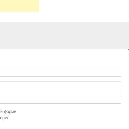
ой форме
форме