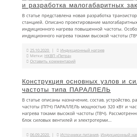
и разработка малогабаритных за
В статье представлена новая разработка транзисто
станцией. Описано проектирование малогабаритны
индукционного нагрева повышенной частоты. Особое
индукционного нагрева токами высокой частоты (ТВЧ
25.10.2020
|
Индукционный нагрев
Метки:
НКВП «Петра»
Оставить комментарий
Конструкция основных узлов и с
частоты типа ПАРАЛЛЕЛЬ
В статье описаны назначение, состав, устройство, 
частоты (ППЧ) ПАРАЛЛЕЛЬ мощностью 320 кВт и част
нагрева токами высокой частоты (ТВЧ). Рассмотрен
блок силовых вентилей и электротерми...
06.09.2020
|
Источники питания
,
Индукционный на