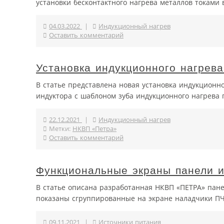
установки бесконтактного нагрева металлов токами
04.03.2022
|
Индукционный нагрев
Оставить комментарий
Установка индукционного нагрев
В статье представлена новая установка индукционн
индуктора с шаблоном зуба индукционного нагрева 
22.12.2021
|
Индукционный нагрев
Метки:
НКВП «Петра»
Оставить комментарий
Функциональные экраны панели 
В статье описана разработанная НКВП «ПЕТРА» пан
показаны сгруппированные на экране наладчики ПЧ
09.11.2021
|
Источники питания