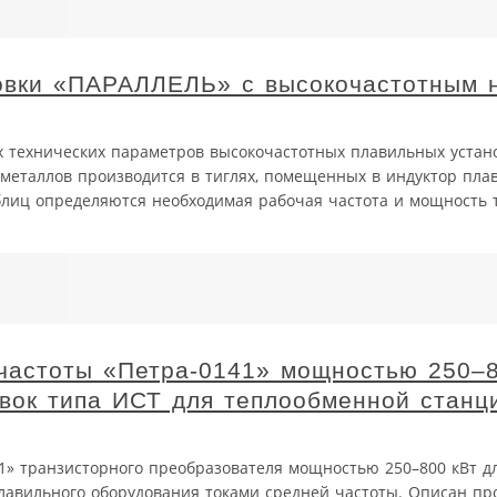
овки «ПАРАЛЛЕЛЬ» с высокочастотным 
х технических параметров высокочастотных плавильных устано
металлов производится в тиглях, помещенных в индуктор пла
лиц определяются необходимая рабочая частота и мощность 
частоты «Петра-0141» мощностью 250–8
вок типа ИСТ для теплообменной станц
41» транзисторного преобразователя мощностью 250–800 кВт д
лавильного оборудования токами средней частоты. Описан пр