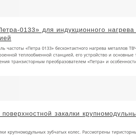
Петра-0133» для индукционного нагрева
ией
ь частоты «Петра 0133» бесконтактного нагрева металлов ТВЧ
троенной теплообменной станцией, его устройство и основные
ления транзисторным преобразователем «Петра» и особенност
 поверхностной закалки крупномодульн
лки крупномодульных зубчатых колес. Рассмотрены тиристорн