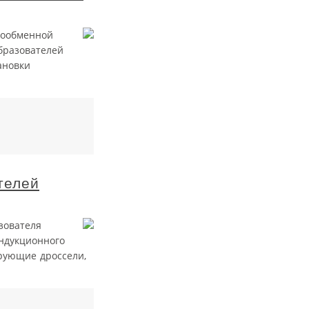
лообменной
бразователей
ановки
телей
зователя
индукционного
ирующие дроссели,