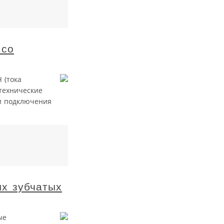
 со
 (тока
 технические
и подключения
ых зубчатых
ые