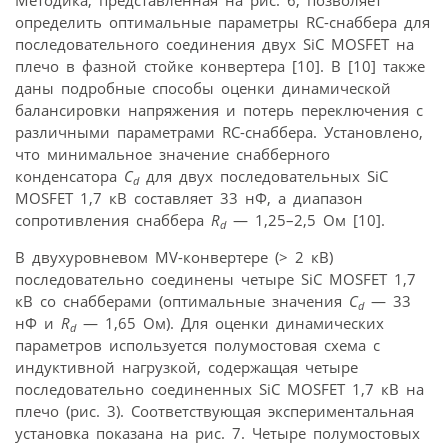
Методика, представленная на рис. 6, позволяет
определить оптимальные параметры RC-снаббера для
последовательного соединения двух SiC MOSFET на
плечо в фазной стойке конвертера [10]. В [10] также
даны подробные способы оценки динамической
балансировки напряжения и потерь переключения с
различными параметрами RC-снаббера. Установлено,
что минимальное значение снабберного
конденсатора
C
для двух последовательных SiC
d
MOSFET 1,7 кВ составляет 33 нФ, а диапазон
сопротивления снаббера
R
— 1,25–2,5 Ом [10].
d
В двухуровневом MV-конвертере (> 2 кВ)
последовательно соединены четыре SiC MOSFET 1,7
кВ со снабберами (оптимальные значения
C
— 33
d
нФ и
R
— 1,65 Ом). Для оценки динамических
d
параметров используется полумостовая схема с
индуктивной нагрузкой, содержащая четыре
последовательно соединенных SiC MOSFET 1,7 кВ на
плечо (рис. 3). Соответствующая экспериментальная
установка показана на рис. 7. Четыре полумостовых