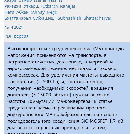
Хазра Самир (Samir Hazra)
Рахеджа Уткарш (Utkarsh Raheja)
Неги Абхай (Abhay Negi)
Бхаттачарья Субхашиш (Subhashish Bhattacharya)
№ 4’2021
PDF версия
Высокоскоростные средневольтовые (MV) приводы
напряжения применяются на транспорте, в
ветроэнергетических установках, в морской и
аэрокосмической технике, нефтяных и газовых
компрессорах. Для увеличения частоты выходного
напряжения (≈ 500 Гц) и, соответственно,
получения необходимых скоростей вращения
двигателя (≈ 15000 об/мин) нужны высокие
частоты коммутации MV-конвертера. В статье
представлен вариант реализации простого
двухуровневого MV-преобразователя на основе
последовательного соединения SiC MOSFET 1,7 кВ
для высокоскоростных приводов и систем,