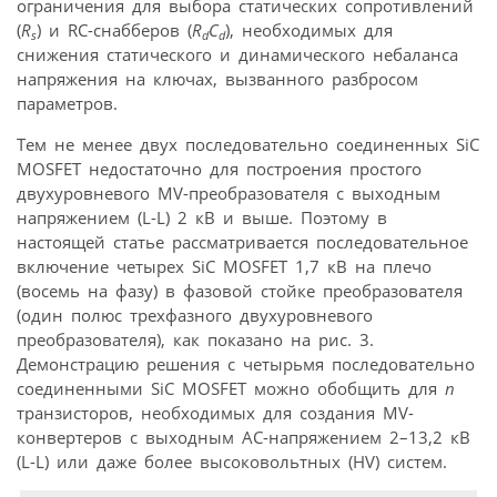
ограничения для выбора статических сопротивлений
(
R
) и RC-снабберов (
R
C
), необходимых для
s
d
d
снижения статического и динамического небаланса
напряжения на ключах, вызванного разбросом
параметров.
Тем не менее двух последовательно соединенных SiC
MOSFET недостаточно для построения простого
двухуровневого MV-преобразователя с выходным
напряжением (L-L) 2 кВ и выше. Поэтому в
настоящей статье рассматривается последовательное
включение четырех SiC MOSFET 1,7 кВ на плечо
(восемь на фазу) в фазовой стойке преобразователя
(один полюс трехфазного двухуровневого
преобразователя), как показано на рис. 3.
Демонстрацию решения с четырьмя последовательно
соединенными SiC MOSFET можно обобщить для
n
транзисторов, необходимых для создания MV-
конвертеров с выходным АС-напряжением 2–13,2 кВ
(L-L) или даже более высоковольтных (HV) систем.