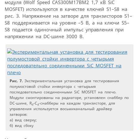
модуля (Wolf Speed CAS300M17BM2 1,7 кВ SiC
MOSFET) используются в качестве ключей S1–S8 на
рис. 3. Напряжение на затворе для транзисторов S1–
S8 поддерживается на уровне –5 В, а на ключи S5–
S8 подается одиночный импульс управления при
напряжении на DC-шине 3000 В.
Рис. 7.
Экспериментальная установка для тестирования
полумостовой стойки инвертора с четырьмя
последовательно соединенными SiC MOSFET на плечо.
Модули смонтированы на радиаторе, установлен снаббер по
DC-шине, R
-C
-снабберы на каждом транзисторе, для
d
d
управления используется восьмиканальный драйвер
затворов:
a) вид сверху;
б) вид сбоку