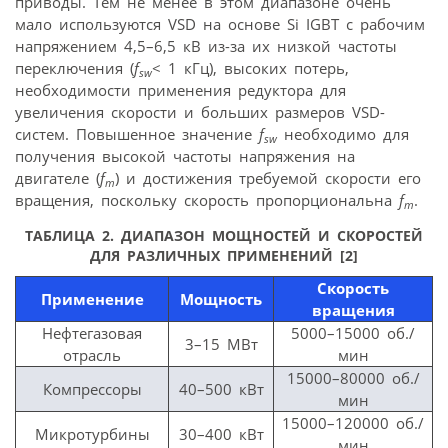
приводы. Тем не менее в этом диапазоне очень
мало используются VSD на основе Si IGBT с рабочим
напряжением 4,5–6,5 кВ из-за их низкой частоты
переключения (
f
< 1 кГц), высоких потерь,
sw
необходимости применения редуктора для
увеличения скорости и больших размеров VSD-
систем. Повышенное значение
f
необходимо для
sw
получения высокой частоты напряжения на
двигателе (
f
) и достижения требуемой скорости его
m
вращения, поскольку скорость пропорциональна
f
.
m
ТАБЛИЦА 2. ДИАПАЗОН МОЩНОСТЕЙ И СКОРОСТЕЙ
ДЛЯ РАЗЛИЧНЫХ ПРИМЕНЕНИЙ [2]
Скорость
Применение
Мощность
вращения
Нефтегазовая
5000–15000 об./
3–15 МВт
отрасль
мин
15000–80000 об./
Компрессоры
40–500 кВт
мин
15000–120000 об./
Микротурбины
30–400 кВт
мин