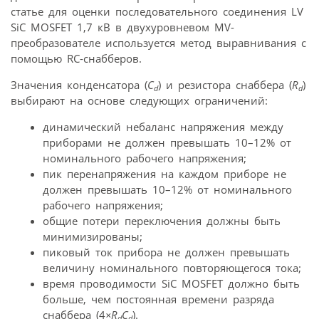
статье для оценки последовательного соединения LV
SiC MOSFET 1,7 кВ в двухуровневом MV-
преобразователе используется метод выравнивания с
помощью RC-снабберов.
Значения конденсатора (
C
) и резистора снаббера (
R
)
d
d
выбирают на основе следующих ограничений:
динамический небаланс напряжения между
приборами не должен превышать 10–12% от
номинального рабочего напряжения;
пик перенапряжения на каждом приборе не
должен превышать 10–12% от номинального
рабочего напряжения;
общие потери переключения должны быть
минимизированы;
пиковый ток прибора не должен превышать
величину номинального повторяющегося тока;
время проводимости SiC MOSFET должно быть
больше, чем постоянная времени разряда
снаббера (4
×
R
C
).
d
d