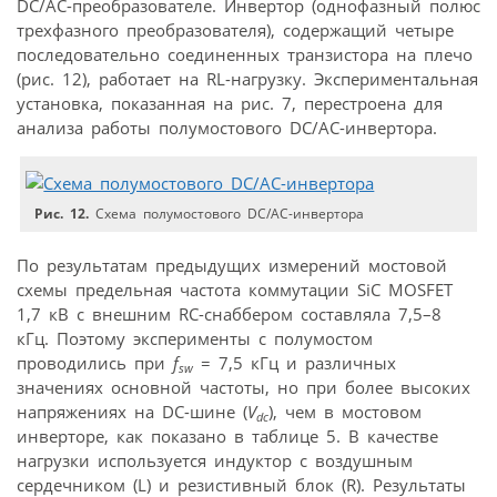
DC/AC-преобразователе. Инвертор (однофазный полюс
трехфазного преобразователя), содержащий четыре
последовательно соединенных транзистора на плечо
(рис. 12), работает на RL-нагрузку. Экспериментальная
установка, показанная на рис. 7, перестроена для
анализа работы полумостового DC/AC-инвертора.
Рис. 12.
Схема полумостового DC/AC-инвертора
По результатам предыдущих измерений мостовой
схемы предельная частота коммутации SiC MOSFET
1,7 кВ с внешним RC-снаббером составляла 7,5–8
кГц. Поэтому эксперименты с полумостом
проводились при
f
= 7,5 кГц и различных
sw
значениях основной частоты, но при более высоких
напряжениях на DC-шине (
V
), чем в мостовом
dc
инверторе, как показано в таблице 5. В качестве
нагрузки используется индуктор с воздушным
сердечником (L) и резистивный блок (R). Результаты