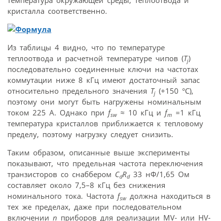
кристалла соответственно.
Из таблицы 4 видно, что по температуре
теплоотвода и расчетной температуре чипов (
T
)
j
последовательно соединенные ключи на частотах
коммутации ниже 8 кГц имеют достаточный запас
относительно предельного значения
T
(+150 °С),
j
поэтому они могут быть нагружены номинальным
током 225 А. Однако при
f
≈ 10 кГц и
f
=1 кГц
sw
m
температура кристаллов приближается к тепловому
пределу, поэтому нагрузку следует снизить.
Таким образом, описанные выше эксперименты
показывают, что предельная частота переключения
транзисторов со снаббером
C
R
33 нФ/1,65 Ом
d
d
составляет около 7,5–8 кГц без снижения
номинального тока. Частота
f
должна находиться в
sw
тех же пределах, даже при последовательном
включении
n
приборов для реализации MV- или HV-