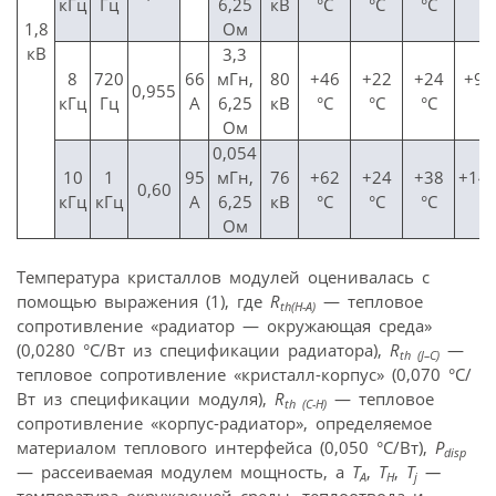
кГц
Гц
6,25
кВ
°C
°C
°C
°
1,8
Ом
кВ
3,3
8
720
66
мГн,
80
+46
+22
+24
+97
0,955
кГц
Гц
А
6,25
кВ
°C
°C
°C
°
Ом
0,054
10
1
95
мГн,
76
+62
+24
+38
+143
0,60
кГц
кГц
А
6,25
кВ
°C
°C
°C
°
Ом
Температура кристаллов модулей оценивалась с
помощью выражения (1), где
R
— тепловое
th(H-A)
сопротивление «радиатор — окружающая среда»
(0,0280 °C/Вт из спецификации радиатора),
R
—
th (J–C)
тепловое сопротивление «кристалл-корпус» (0,070 °C/
Вт из спецификации модуля),
R
— тепловое
th (C-H)
сопротивление «корпус-радиатор», определяемое
материалом теплового интерфейса (0,050 °C/Вт),
Р
disp
— рассеиваемая модулем мощность, а
T
,
T
,
T
—
A
H
j
температура окружающей среды, теплоотвода и