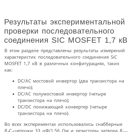
Результаты экспериментальной
проверки последовательного
соединения SIC MOSFET 1,7 кВ
В этом разделе представлены результаты измерений
характеристик последовательного соединения SiC
MOSFET 1,7 кВ в различных конфигурациях, таких
как:
DC/AC мостовой инвертор (два транзистора на
плечо);
DC/AC полумостовой инвертор (четыре
транзистора на плечо);
DC/DC понижающий конвертер (четыре
транзистора на плечо).
Во всех экспериментах использовались снабберные
R
C
-цепочки 33 нФ/1,56 Ом и резисторы затвора
R
d
d
gon