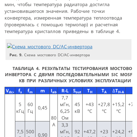
мин, чтобы температура радиатора достигла
установившегося значения. Рабочие точки
конвертера, измеренная температура теплоотвода
(проверялась с помощью термопар) и расчетная
температура кристаллов приведены в таблице 4.
Рис. 9.
Схема мостового DC/AC-инвертора
ТАБЛИЦА 4. РЕЗУЛЬТАТЫ ТЕСТИРОВАНИЯ МОСТОВОГ
ИНВЕРТОРА С ДВУМЯ ПОСЛЕДОВАТЕЛЬНЫМИ SIC MOSFET 
КВ ПРИ РАЗЛИЧНЫХ УСЛОВИЯХ ЭКСПЛУАТАЦИИ
V
,
f
f
m
I
R-L
S
T
T
Δ
T
T
dc
s
m
ab
out
H
A
H-A
7,7
5
60
мГн,
45
+43
+27,8
+15,2
+75
0,45
кГц
Гц
6,25
кВ
°C
°C
°C
°
80
Ом
А
3,3
7,5
500
мГн,
92
+47,2
+23
+24,2
+99
0,90