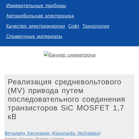
Измерительные приборы
Автомобильная электроника
Качество электроэнергии
Софт
Технологии
Справочные материалы
Реализация средневольтового
(MV) привода путем
последовательного соединения
транзисторов SiC MOSFET 1,7
кВ
Вечалапу Касунаиду (Kasunaidu Vechalapu)