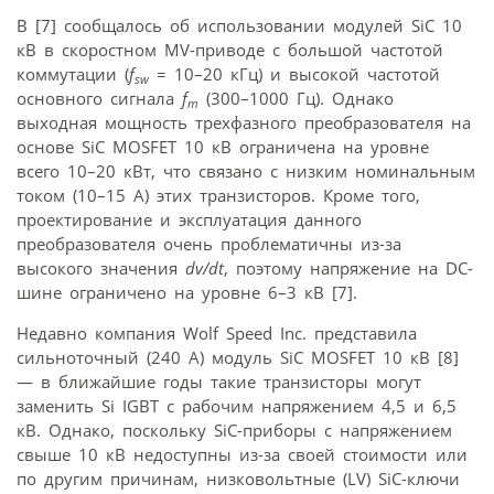
В [7] сообщалось об использовании модулей SiC 10
кВ в скоростном MV-приводе с большой частотой
коммутации (
f
= 10–20 кГц) и высокой частотой
sw
основного сигнала
f
(300–1000 Гц). Однако
m
выходная мощность трехфазного преобразователя на
основе SiC MOSFET 10 кВ ограничена на уровне
всего 10–20 кВт, что связано с низким номинальным
током (10–15 A) этих транзисторов. Кроме того,
проектирование и эксплуатация данного
преобразователя очень проблематичны из-за
высокого значения
dv/dt
, поэтому напряжение на DC-
шине ограничено на уровне 6–3 кВ [7].
Недавно компания Wolf Speed Inc. представила
сильноточный (240 А) модуль SiC MOSFET 10 кВ [8]
— в ближайшие годы такие транзисторы могут
заменить Si IGBT с рабочим напряжением 4,5 и 6,5
кВ. Однако, поскольку SiC-приборы с напряжением
свыше 10 кВ недоступны из-за своей стоимости или
по другим причинам, низковольтные (LV) SiC-ключи