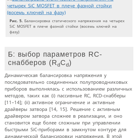
Рис. 5.
Балансировка статического напряжения на четырех
SiC MOSFET в плече фазной стойки (восемь ключей на
фазу)
Б: выбор параметров RC-
снабберов (R
C
)
d
d
Динамическая балансировка напряжения у
последовательно соединенных полупроводниковых
приборов выполнялась с использованием различных
методов, таких как (i) пассивные RC, RCD-снабберы
[11–14]; (ii) активное ограничение и активные
драйверы затвора [14, 15]. Решение с активным
драйвером затвора сложнее в реализации, и оно
становится еще более сложным при управлении
быстрыми SiC-приборами в замкнутом контуре для
динамической балансировки напряжения. В этой