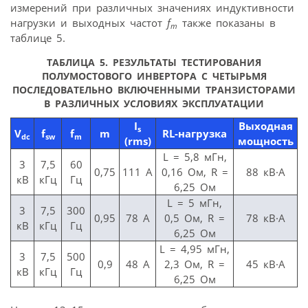
измерений при различных значениях индуктивности
нагрузки и выходных частот
f
также показаны в
m
таблице 5.
ТАБЛИЦА 5. РЕЗУЛЬТАТЫ ТЕСТИРОВАНИЯ
ПОЛУМОСТОВОГО ИНВЕРТОРА С ЧЕТЫРЬМЯ
ПОСЛЕДОВАТЕЛЬНО ВКЛЮЧЕННЫМИ ТРАНЗИСТОРАМИ
В РАЗЛИЧНЫХ УСЛОВИЯХ ЭКСПЛУАТАЦИИ
I
Выходная
s
V
f
f
m
RL-нагрузка
dc
sw
m
(rms)
мощность
L = 5,8 мГн,
3
7,5
60
0,75
111 А
0,16 Ом, R =
88 кВ·А
кВ
кГц
Гц
6,25 Ом
L = 5 мГн,
3
7,5
300
0,95
78 А
0,5 Ом, R =
78 кВ·А
кВ
кГц
Гц
6,25 Ом
L = 4,95 мГн,
3
7,5
500
0,9
48 А
2,3 Ом, R =
45 кВ·А
кВ
кГц
Гц
6,25 Ом