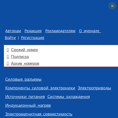
×
×
Авторам
Редакция
Рекламодателям
О журнале
Войти
|
Регистрация
Свежий номер
Подписка
Архив номеров
Skip to content
Силовые разъемы
Компоненты силовой электроники
Электроприводы
Источники питания
Системы охлаждения
Индукционный нагрев
Электромагнитная совместимость