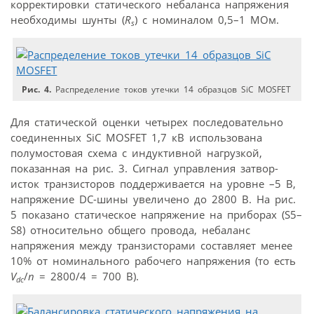
корректировки статического небаланса напряжения
необходимы шунты (
R
) с номиналом 0,5–1 МОм.
s
Рис. 4.
Распределение токов утечки 14 образцов SiC MOSFET
Для статической оценки четырех последовательно
соединенных SiC MOSFET 1,7 кВ использована
полумостовая схема с индуктивной нагрузкой,
показанная на рис. 3. Сигнал управления затвор-
исток транзисторов поддерживается на уровне –5 В,
напряжение DC-шины увеличено до 2800 В. На рис.
5 показано статическое напряжение на приборах (S5–
S8) относительно общего провода, небаланс
напряжения между транзисторами составляет менее
10% от номинального рабочего напряжения (то есть
V
/
n
= 2800/4 = 700 В).
dc