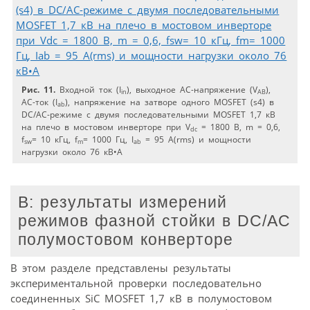
Рис. 11.
Входной ток (I
), выходное AC-напряжение (V
),
in
AB
AC-ток (I
), напряжение на затворе одного MOSFET (s4) в
ab
DC/AC-режиме с двумя последовательными MOSFET 1,7 кВ
на плечо в мостовом инверторе при V
= 1800 В, m = 0,6,
dc
f
= 10 кГц, f
= 1000 Гц, I
= 95 A(rms) и мощности
sw
m
ab
нагрузки около 76 кВ•А
B: результаты измерений
режимов фазной стойки в DC/AC
полумостовом конверторе
В этом разделе представлены результаты
экспериментальной проверки последовательно
соединенных SiC MOSFET 1,7 кВ в полумостовом