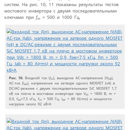
систем. На рис. 10, 11 показаны результаты тестов
мостового инвертора с двумя последовательными
ключами при
f
= 500 и 1000 Гц.
m
Рис. 10.
Входной ток (I
), выходное AC-напряжение (V
),
in
AB
AC-ток (I
), напряжение на затворе одного MOSFET (s4) в
ab
DC/AC-режиме с двумя последовательными SiC MOSFET 1,7
кВ на плечо в мостовом инверторе при V
= 1800 В, m =
dc
0,9, f
=7,5 кГц, f
= 500 Гц, I
= 80 A(rms) и мощности
sw
m
ab
нагрузки около 92 кВ•А