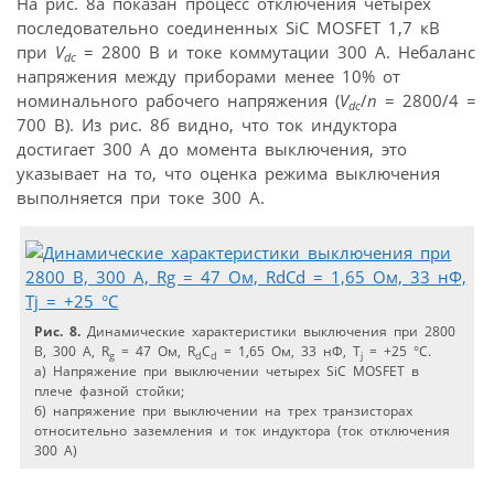
На рис. 8а показан процесс отключения четырех
последовательно соединенных SiC MOSFET 1,7 кВ
при
V
= 2800 В и токе коммутации 300 А. Небаланс
dc
напряжения между приборами менее 10% от
номинального рабочего напряжения (
V
/
n
= 2800/4 =
dc
700 В). Из рис. 8б видно, что ток индуктора
достигает 300 А до момента выключения, это
указывает на то, что оценка режима выключения
выполняется при токе 300 А.
Рис. 8.
Динамические характеристики выключения при 2800
В, 300 A, R
= 47 Ом, R
C
= 1,65 Ом, 33 нФ, T
= +25 °C.
g
d
d
j
a) Напряжение при выключении четырех SiC MOSFET в
плече фазной стойки;
б) напряжение при выключении на трех транзисторах
относительно заземления и ток индуктора (ток отключения
300 A)