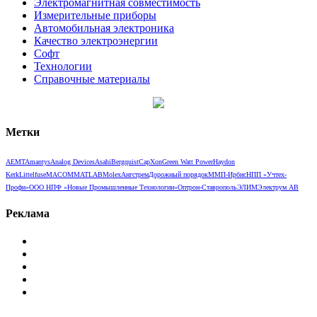
Электромагнитная совместимость
Измерительные приборы
Автомобильная электроника
Качество электроэнергии
Софт
Технологии
Справочные материалы
Метки
AEMT
Amantys
Analog Devices
Asahi
Bergquist
CapXon
Green Watt Power
Haydon
Kerk
Littelfuse
MACOM
MATLAB
Molex
Ангстрем
Дорожный порядок
ММП-Ирбис
НПП «Учтех-
Профи»
ООО НПФ «Новые Промышленные Технологии»
Оптрон-Ставрополь
ЭЛИМ
Электрум АВ
Реклама