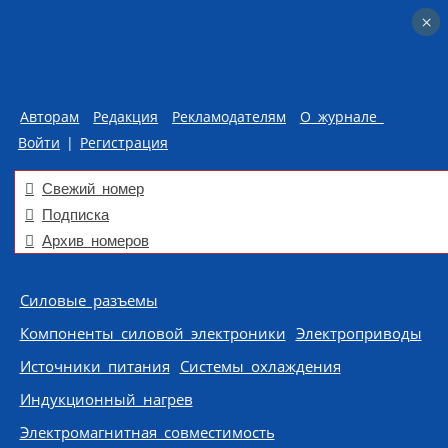
×
×
Авторам
Редакция
Рекламодателям
О журнале
Войти
|
Регистрация
Свежий номер
Подписка
Архив номеров
Skip to content
Силовые разъемы
Компоненты силовой электроники
Электроприводы
Источники питания
Системы охлаждения
Индукционный нагрев
Электромагнитная совместимость