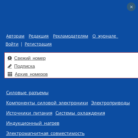
×
×
Авторам
Редакция
Рекламодателям
О журнале
Войти
|
Регистрация
Свежий номер
Подписка
Архив номеров
Skip to content
Силовые разъемы
Компоненты силовой электроники
Электроприводы
Источники питания
Системы охлаждения
Индукционный нагрев
Электромагнитная совместимость