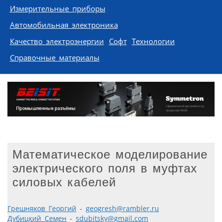
Измерительные приборы
Автомобильная электроника
Качество электроэнергии
Софт
Технологии
Справочные материалы
Математическое моделирование
электрического поля в муфтах
силовых кабелей
Грешняков Георгий
-
geogresh@rambler.ru
Дубицкий Семен
-
sdubitsky@gmail.com