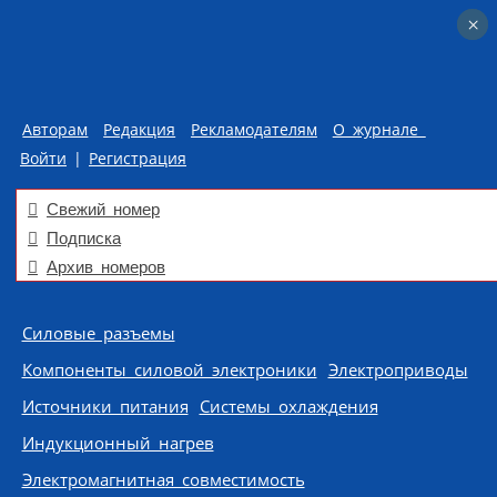
×
×
Авторам
Редакция
Рекламодателям
О журнале
Войти
|
Регистрация
Свежий номер
Подписка
Архив номеров
Skip to content
Силовые разъемы
Компоненты силовой электроники
Электроприводы
Источники питания
Системы охлаждения
Индукционный нагрев
Электромагнитная совместимость