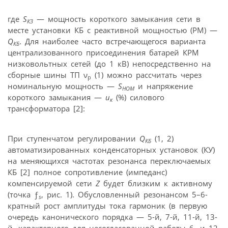
где
S
— мощность короткого замыкания сети в
КЗ
месте установки КБ с реактивной мощностью (РМ) —
Q
. Для наиболее часто встречающегося варианта
КБ
централизованного присоединения батарей КРМ
низковольтных сетей (до 1 кВ) непосредственно на
сборные шины ТП ν
(1) можно рассчитать через
р
номинальную мощность —
S
и напряжение
НОМ
короткого замыкания —
u
(%) силового
к
трансформатора [2]:
При ступенчатом регулировании
Q
(1, 2)
КБ
автоматизированных конденсаторных установок (КУ)
на меняющихся частотах резонанса переключаемых
КБ [2] полное сопротивление (импеданс)
компенсируемой сети
Z
будет близким к активному
(точка ƒ
, рис. 1). Обусловленный резонансом 5–6-
s
кратный рост амплитуды тока гармоник (в первую
очередь канонического порядка — 5-й, 7-й, 11-й, 13-