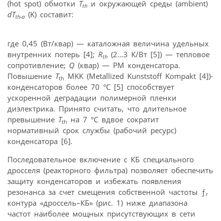
(hot spot) обмотки
T
и окружающей среды (ambient)
th
dT
(K) составит:
th-a
где 0,45 (Вт/квар) — каталожная величина удельных
внутренних потерь [4];
R
(2…3 К/Вт [5]) — тепловое
th
сопротивление;
Q
(квар) — РМ конденсатора.
Повышение
T
MKK (Metallized Kunststoff Kompakt [4])-
th
конденсаторов более 70 °С [5] способствует
ускоренной деградации полимерной пленки
диэлектрика. Принято считать, что длительное
превышение
T
на 7 °С вдвое сократит
th
нормативный срок службы (рабочий ресурс)
конденсатора [6].
Последовательное включение с КБ специального
дросселя (реакторного фильтра) позволяет обеспечить
защиту конденсаторов и избежать появления
резонанса за счет смещения собственной частоты ƒ
r
контура «дроссель–КБ» (рис. 1) ниже диапазона
частот наиболее мощных присутствующих в сети