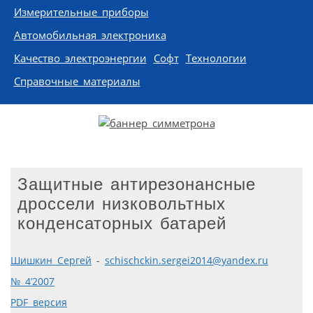
Измерительные приборы
Автомобильная электроника
Качество электроэнергии
Софт
Технологии
Справочные материалы
Защитные антирезонансные
дроссели низковольтных
конденсаторных батарей
Шишкин Сергей
-
schischckin.sergei2014@yandex.ru
№ 4’2007
PDF версия