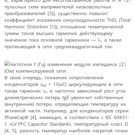
й, характерного для несогласованной работы 6- и 12-
пульсных схем выпрямителей низковольтных
преобразователей [3]), существенно повысит
коэффициент искажения синусоидальности THD
(Total
I
Harmonic Distortion [1]), отношение геометрической
суммы токов высших гармоник действующему
значению тока основной гармоники —
I
, а также
1
протекающий в сети среднеквадратичный ток:
В свою очередь, снижение сопротивления
конденсаторов
x
= 1/(ωС) циркулирующим в сети
КБ
токам гармоник ν
и частотно зависимый рост угла
n
диэлектрических потерь tgδ увеличит собственные
(внутренние) потери, определяющие температуру их
активной части. Например, для конденсаторов серии
PhaseCap® [4], имеющих, в соответствии с IEC 60831-
1 «LV-PFC Capacitor Standard», температурный класс D
[4, 5], разность температур наиболее нагретой точки