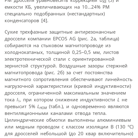
РМ дросселя уравновесить коррекцией
U
(5) и
КБ
емкости КБ, увеличивающих на 10…24% РМ
специально подобранных (нестандартных)
конденсаторов [4].
Сухие трехфазные защитные антирезонансные
дроссели компании EPCOS AG (рис. 2а, таблица)
собираются на стыковом магнитопроводе из
холоднокатаных, толщиной 0,25–0,5 мм, листов
электротехнической стали с ориентированной
зернистой структурой. Воздушные зазоры стержней
магнитопровода (рис. 2б) за счет постоянства
магнитного сопротивления обеспечивают линейность
нагрузочной характеристики (кривой индуктивности)
дросселя, ограниченной максимальным значением
тока
I
, при котором снижение индуктивности
L
не
1
превысит 5%
L
(табл.), и одновременно являются
НОМ
вентиляционными каналами отвода тепла.
Цилиндрические обмотки выполнены алюминиевым
или медным проводом с классом изоляции В (130 °С)
для дросселей небольшой (до 20 квар включительно)