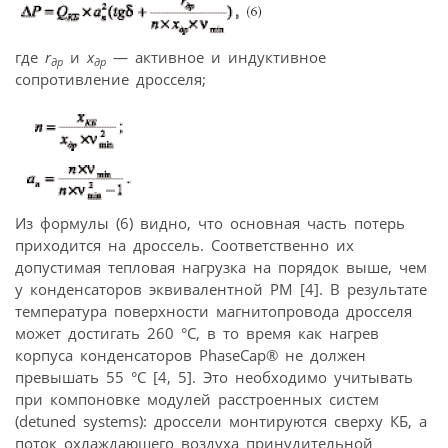
где
r
и
х
— активное и индуктивное
др
др
сопротивление дросселя;
Из формулы (6) видно, что основная часть потерь
приходится на дроссель. Соответственно их
допустимая тепловая нагрузка на порядок выше, чем
у конденсаторов эквивалентной РМ [4]. В результате
температура поверхности магнитопровода дросселя
может достигать 260 °С, в то время как нагрев
корпуса конденсаторов PhaseCap® не должен
превышать 55 °С [4, 5]. Это необходимо учитывать
при компоновке модулей расстроенных систем
(detuned systems): дроссели монтируются сверху КБ, а
поток охлаждающего воздуха принудительной