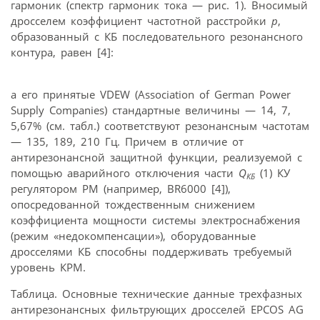
гармоник (спектр гармоник тока — рис. 1). Вносимый
дросселем коэффициент частотной расстройки
р
,
образованный с КБ последовательного резонансного
контура, равен [4]:
а его принятые VDEW (Association of German Power
Supply Companies) стандартные величины — 14, 7,
5,67% (см. табл.) соответствуют резонансным частотам
— 135, 189, 210 Гц. Причем в отличие от
антирезонансной защитной функции, реализуемой с
помощью аварийного отключения части
Q
(1) КУ
КБ
регулятором РМ (например, BR6000 [4]),
опосредованной тождественным снижением
коэффициента мощности системы электроснабжения
(режим «недокомпенсации»), оборудованные
дросселями КБ способны поддерживать требуемый
уровень КРМ.
Таблица. Основные технические данные трехфазных
антирезонансных фильтрующих дросселей EPCOS AG