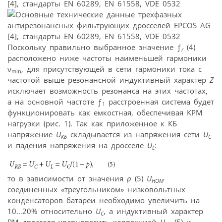
[4], стандарты EN 60289, EN 61558, VDE 0532
Поскольку правильно выбранное значение ƒ
(4)
r
расположено ниже частоты наименьшей гармоники
ν
, для присутствующей в сети гармоники тока с
min
частотой выше резонансной индуктивный характер
Z
исключает возможность резонанса на этих частотах,
а на основной частоте ƒ
расстроенная система будет
1
функционировать как емкостная, обеспечивая КРМ
нагрузки (рис. 1). Так как приложенное к КБ
напряжение
U
складывается из напряжения сети
U
КБ
С
и падения напряжения на дросселе
U
:
L
то в зависимости от значения
р
(5)
U
НОМ
соединенных «треугольником» низковольтных
конденсаторов батареи необходимо увеличить на
10…20% относительно
U
, а индуктивный характер
С