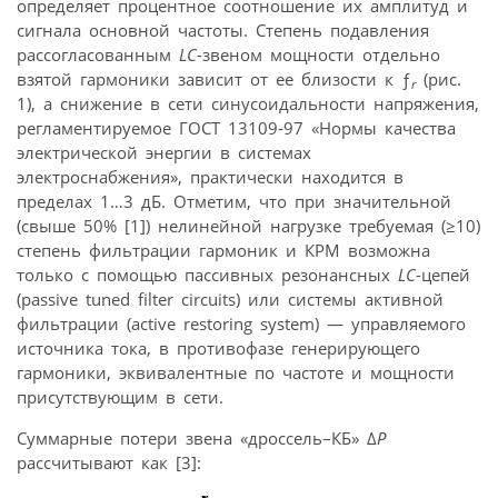
определяет процентное соотношение их амплитуд и
сигнала основной частоты. Степень подавления
рассогласованным
LC
-звеном мощности отдельно
взятой гармоники зависит от ее близости к ƒ
(рис.
r
1), а снижение в сети синусоидальности напряжения,
регламентируемое ГОСТ 13109-97 «Нормы качества
электрической энергии в системах
электроснабжения», практически находится в
пределах 1…3 дБ. Отметим, что при значительной
(свыше 50% [1]) нелинейной нагрузке требуемая (≥10)
степень фильтрации гармоник и КРМ возможна
только с помощью пассивных резонансных
LC
-цепей
(passive tuned filter circuits) или системы активной
фильтрации (active restoring system) — управляемого
источника тока, в противофазе генерирующего
гармоники, эквивалентные по частоте и мощности
присутствующим в сети.
Суммарные потери звена «дроссель–КБ» Δ
Р
рассчитывают как [3]: