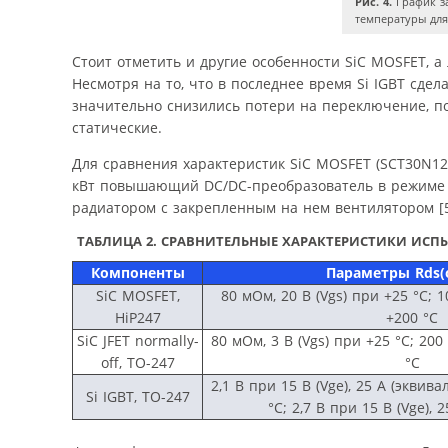
Рис. 4.
График з
температуры для
Стоит отметить и другие особенности SiC MOSFET, а
Несмотря на то, что в последнее время Si IGBT сд
значительно снизились потери на переключение, по
статические.
Для сравнения характеристик SiC MOSFET (SCT30N120),
кВт повышающий DC/DC-преобразователь в режиме н
радиатором с закрепленным на нем вентилятором [5
ТАБЛИЦА 2. СРАВНИТЕЛЬНЫЕ ХАРАКТЕРИСТИКИ ИС
Компоненты
Параметры Rds(
SiC MOSFET,
80 мОм, 20 В (Vgs) при +25 °С; 1
HiP247
+200 °С
SiC JFET normally-
80 мОм, 3 В (Vgs) при +25 °С; 200
off, TO-247
°С
2,1 В при 15 В (Vge), 25 A (эквив
Si IGBT, TO-247
°С; 2,7 В при 15 В (Vge), 