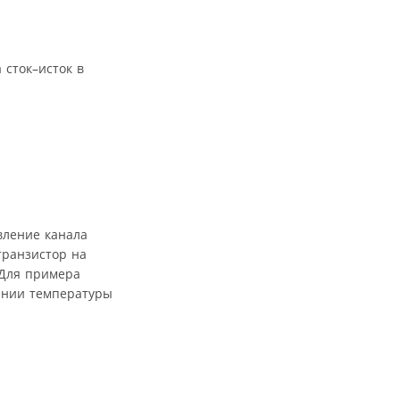
сток–исток в
вление канала
транзистор на
 Для примера
ении температуры