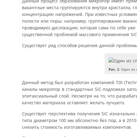
Данный процесс образования микропор имеет пряму
вакантные места группируются внутри кристалла, г
концентрацию напряжений. При известных условия
полости или поры; например, группирование ваканс
проводимую) дислокацию, которая сама по себе уж
существенной проблемой массового применения SiC,
Существует ряд способов решения данной проблемы,
Рис. 2.
Один из 
Данный метод был разработан компанией TDI (Technolo
каналы микропор в стандартных SiC-подложках запо
эпитаксиальный слой. Несмотря на то, что разраба
качество материала оставляет желать лучшего.
Существует перспектива получения SiC изначально х
типа диаметром 100 мм абсолютно без пор, а в 201
снизить стоимость изготавливаемых компонентов.