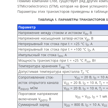
Помимо компании Cree, существует ряд других комп
STMicroelectronics (STM), которая на фоне успешно
Параметры этих транзисторов приведены в таблице
ТАБЛИЦА 1. ПАРАМЕТРЫ ТРАНЗИСТОРОВ SC
Параметр
Напряжение между стоком и истоком V
, В
ds
Напряжение насыщения затвор-исток V
, В
gs
Непрерывный ток стока при t = +25 °C I
, А
D
Непрерывный ток стока при t = +100 °C I
, А
D
Импульсный ток стока I
, А
dm
Мощность транзистора при t = +25 °C P
, Вт
tot
Температура хранения T
, °C
stg
Допустимая температура кристалла T
, °C
j
V
= 20 В, I
= 10 A
Сопротивление сток-
GS
D
исток открытого канала
V
= 20 В, I
= 10 A, T
= +
GS
D
J
R
, мОм
V
= 20 В, I
= 10 A, T
= +
ds
(
on
)
GS
D
J
Пороговое напряжение
V
= V
, I
= 1 мА
DS
GS
D
включения V
, В
gs
(
th
)
Суммарный заряд
V
= 800 В, I
= 10 A, V
DD
D
GS