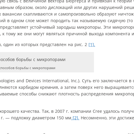
ю связь с величиной вектора Бюргерса и привязан к теории 
лавным образом, около дислокаций или других нарушений реш
х вакансии скапливаются и самопроизвольно образуют ничто
ий в одном слое может породить так называемую сидячую (то
е представляет устойчивый зародыш микропоры. Эти микропор
 к тому же они могут являться причиной выхода компонента и
 один из которых представлен на рис. 2
[1].
способов борьбы с микропорами
gies and Devices International, Inc.). Суть его заключается 
лняются карбидом кремния, а затем поверх него выращиваетс
тываемые способы снижают плотность распределения микропор
орошего качества. Так, в 2007 г. компании Cree удалось полу
0 г. — подложку диаметром 150 мм
[2].
Несомненно, эти достиж