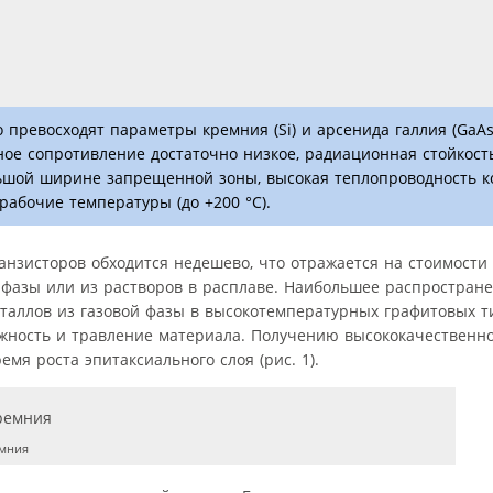
ревосходят параметры кремния (Si) и арсенида галлия (GaAs)
ьное сопротивление достаточно низкое, радиационная стойкост
льшой ширине запрещенной зоны, высокая теплопроводность к
рабочие температуры (до +200 °С).
транзисторов обходится недешево, что отражается на стоимости
 фазы или из растворов в расплаве. Наибольшее распростран
таллов из газовой фазы в высокотемпературных графитовых т
ложность и травление материала. Получению высококачественн
мя роста эпитаксиального слоя (рис. 1).
мния