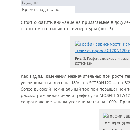
t
, нс
d
(
off
)
Время спада t
, нс
r
Стоит обратить внимание на прилагаемые в докуме
открытом состоянии от температуры (рис. 3).
Рис. 3.
График зависимости измен
SCT30N120
Как видим, изменения незначительны: при росте те
увеличивается всего на 18%, а в SCT30N120 — на 3
более высокий номинальный ток при повышенной те
рассмотрим аналогичный график для MOSFET STW12N
сопротивление канала увеличивается на 160%. Пре