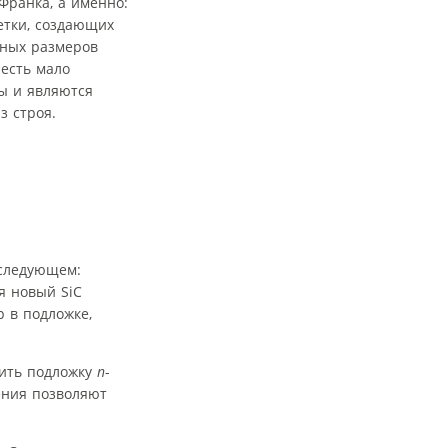
Франка, а именно:
етки, создающих
жных размеров
 есть мало
ы и являются
з строя.
в следующем:
я новый SiC
 в подложке,
чить подложку
n
-
ения позволяют