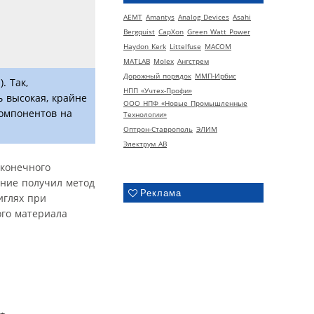
AEMT
Amantys
Analog Devices
Asahi
Bergquist
CapXon
Green Watt Power
Haydon Kerk
Littelfuse
MACOM
MATLAB
Molex
Ангстрем
Дорожный порядок
ММП-Ирбис
. Так,
НПП «Учтех-Профи»
ь высокая, крайне
ООО НПФ «Новые Промышленные
омпонентов на
Технологии»
Оптрон-Ставрополь
ЭЛИМ
Электрум АВ
 конечного
ение получил метод
Реклама
иглях при
ого материала