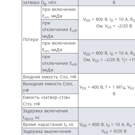
затвора Q
, нКл
В
g
при включении
E
, мкДж
on
V
= 800 В, I
= 10 A, R
DD
D
при
Ом, V
= –2/20 В
GS
отключении E
,
off
мкДж
Потери
при включении
E
, мкДж
on
V
= 800 В, I
= 10 A, R
DD
D
при
Ом, V
= –2/20 В, T
= +1
GS
J
отключении E
,
off
мкДж
Входная емкость Ciss, пФ
Выходная емкость Coss,
V
= 400 В, f = 1 МГц, V
DS
GS
пФ
В
Емкость «затвор–сток»
Crss, пФ
Задержка включения
t
, нс
d
(
on
)
Время нарастания t
, нс
V
= 800 В, I
= 10 A, R
=
f
DD
D
G
V
= 0/20 В
Задержка выключения
GS