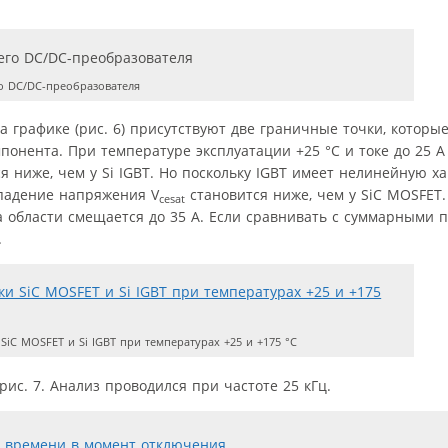
 DC/DC-преобразователя
На графике (рис. 6) присутствуют две граничные точки, которы
понента. При температуре эксплуатации +25 °С и токе до 25 А
 ниже, чем у Si IGBT. Но поскольку IGBT имеет нелинейную ха
 падение напряжения V
становится ниже, чем у SiC MOSFET
cesat
а области смещается до 35 А. Если сравнивать с суммарными п
.
iC MOSFET и Si IGBT при температурах +25 и +175 °С
ис. 7. Анализ проводился при частоте 25 кГц.