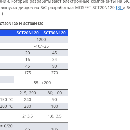
аний, которые разрабатывают электронные компоненты на SiC
го выпуска диодов на SiC разработала MOSFET SCT20N120
[3]
и S
 1.
T20N120 И SCT30N120
SCT20N120
SCT30N120
1200
–10/+25
20
45
16
34
45
90
175
270
–55…+200
215; 290
80; 100
150 °C
240
90
200 °C
280
100
2; 3,5
1,8; 3,5
= 0/20
45
105