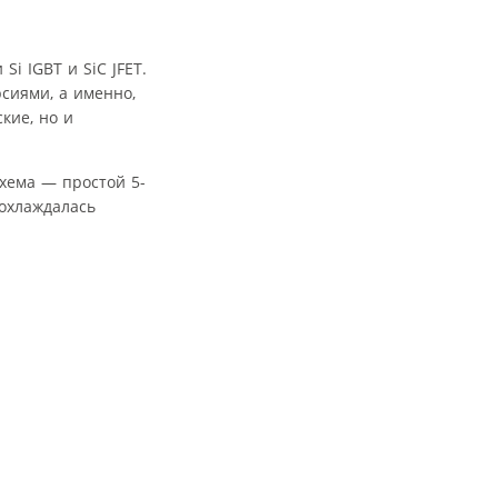
i IGBT и SiC JFET.
сиями, а именно,
кие, но и
схема — простой 5-
охлаждалась