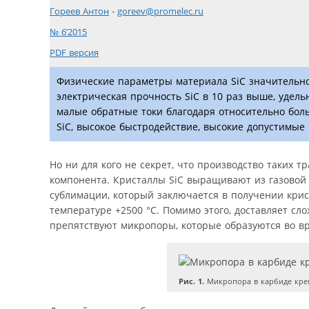
Гореев Антон
-
goreev@promelec.ru
№ 6’2015
PDF версия
Физические параметры материала SiC значительно п
электрическая прочность SiC в 10 раз выше, удел
малые обратные токи благодаря относительно бо
SiC, высокое быстродействие, высокие допустимые 
Но ни для кого не секрет, что производство таких 
компонента. Кристаллы SiC выращивают из газовой
сублимации, который заключается в получении крис
температуре +2500 °С. Помимо этого, доставляет с
препятствуют микропоры, которые образуются во вре
Рис. 1.
Микропора в карбиде кре