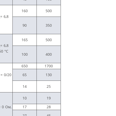
160
500
= 6,8
G
90
350
165
500
= 6,8
G
50 °C
100
400
650
1700
= 0/20
65
130
14
25
10
19
 0 Ом,
17
28
27
45