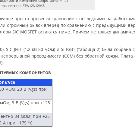
ависимости изменения сопротивления от
 транзистора STW12N120K5
 лучше просто провести сравнение с последними разработками S
елали огромный рывок вперед по сравнению с предыдущими вер
тери SiC MOSFET остаются ниже. Причем не только динамичес
 SiC JFET (1,2 кВ 80 мОм) и Si IGBT (таблица 2) была собрана 
епрерывной проводимости (CCM) без обратной связи. Плата 
].
ПЫТУЕМЫХ КОМПОНЕНТОВ
on)/Vce
00 мОм, 20 В (Vgs) при
 мОм, 3 В (Vgs) при +125
алентно 84 мОм) при +25
25 A при +175 °С