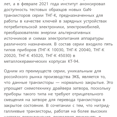
лет, а в феврале 2021 года институт анонсировал
доступность тестовых образцов новых GaN-
транзисторов серии ТНГ-К, предназначенных для
работы в качестве ключей в зарядных устройствах
потребительской электроники, электромобилей,
преобразователях энергии альтернативных
источников и схемах электропитания аппаратуры
различного назначения. В состав серии входило пять
типов приборов (ТНГ-К 10030, ТНГ-К 20040, ТНГ-К
20020, ТНГ-К 45020, ТНГ-К 45030) в
металлокерамических корпусах КТ-94.
Одним из преимуществ серии, уникальным для
российского рынка производства ЭКБ, является то,
что данные транзисторы — нормально закрытые. Это
упрощает схемотехнику драйвера затвора, поскольку
приборы такого типа не требуют отрицательного
смещения на затворе для перевода транзистора в
закрытое состояние. В сочетании с тем, что нитрид-
галлиевые транзисторы, работая на более высоких
частотах переключения, позволяют применять в