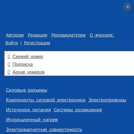
×
×
Авторам
Редакция
Рекламодателям
О журнале
Войти
|
Регистрация
Свежий номер
Подписка
Архив номеров
Skip to content
Силовые разъемы
Компоненты силовой электроники
Электроприводы
Источники питания
Системы охлаждения
Индукционный нагрев
Электромагнитная совместимость