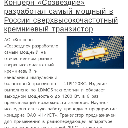
Концерн «Созвездие»
разработал самый мощный в
России сверхвысокочастотный
кремниевый транзистор
АО «Концерн
«Созвездие» разработало
самый мощный на
отечественном рынке
сверхвысокочастотный
кремниевый n-
канальный импульсный
балансовый транзистор — 2П9120ВС. Изделие
выполнено по LDMOS-технологии и обладает
выходной мощностью до 1200 Вт, в 6 раз
превышающей возможности аналогов. Научно-
исследовательскую работу проводило предприятие
концерна ОАО «НИИЭТ». Транзистор предназначен
для применения в радиопередающей аппаратуре
радиолокационных станций (РЛС), а также в