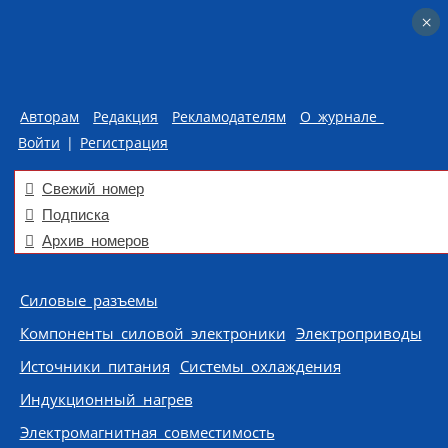
×
×
Авторам
Редакция
Рекламодателям
О журнале
Войти
|
Регистрация
Свежий номер
Подписка
Архив номеров
Skip to content
Силовые разъемы
Компоненты силовой электроники
Электроприводы
Источники питания
Системы охлаждения
Индукционный нагрев
Электромагнитная совместимость