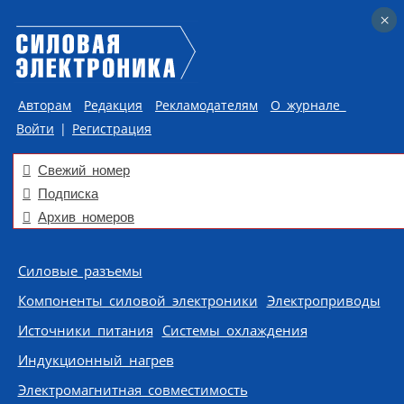
×
×
Авторам
Редакция
Рекламодателям
О журнале
Войти
|
Регистрация
Свежий номер
Подписка
Архив номеров
Skip to content
Силовые разъемы
Компоненты силовой электроники
Электроприводы
Источники питания
Системы охлаждения
Индукционный нагрев
Электромагнитная совместимость