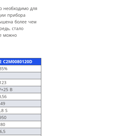
о необходимо для
ции прибора
вышена более чем
едь, стало
не можно
2 C2M0080120D
-35%
123
/+25 В
0,56
49
,8 S
950
80
6,5