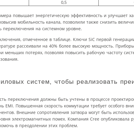
0,5
азмера повышает энергетическую эффективность и улучшает х
овысив мобильность канала, позволили также снизить величи
рь переключения на системном уровне.
лючения, отмеченное в таблице. Ключи SiC первой генераци
ратуре рассеивали на 40% более высокую мощность. Приборы
и меньших потерях, позволяя повысить рабочую частоту сист
зования.
силовых систем, чтобы реализовать пр
сть переключения должны быть учтены в процессе проектиро
ень EMI. Повышенная скорость коммутации требует особого вн
нентов. Внешние сопротивления затвора могут быть использо
овня электромагнитных помех. Компания Cree опубликовала р
омочь в преодолении этих проблем.