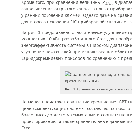
Кроме того, при сравнении величины
R
в диапаз
ds(on)
сопротивление открытого канала в новых приборах 
у ранних поколений ключей. Однако даже на сравн
для второго поколения SiC-приборов обеспечивает 
На рис. 3 представлено относительное улучшение 
мощностью 10 кВт, разработанного Cree для преобр
энергоэффективность системы в широком диапазон
улучшение показателей при использовании обоих 
карбидокремниевых приборов по сравнению с пре
Рис. 3.
Сравнение производительности к
Не менее впечатляет сравнение кремниевых IGBT на
цене комплектующих системы, составляющая около 
более высокую частоту коммутации и соответствен
проектированию, а также сравнительные данные по
Cree.