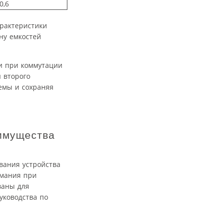
0,6
арактеристики
ну емкостей
и при коммутации
 второго
емы и сохраняя
еимущества
вания устройства
имания при
ваны для
уководства по