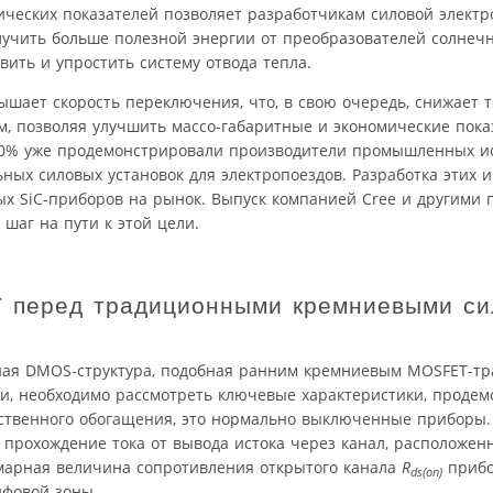
ческих показателей позволяет разработчикам силовой электр
олучить больше полезной энергии от преобразователей солнеч
вить и упростить систему отвода тепла.
шает скорость переключения, что, в свою очередь, снижает 
, позволяя улучшить массо-габаритные и экономические показ
60% уже продемонстрировали производители промышленных ис
ных силовых установок для электропоездов. Разработка этих 
ых SiC-приборов на рынок. Выпуск компанией Cree и другими
шаг на пути к этой цели.
 перед традиционными кремниевыми с
ная DMOS-структура, подобная ранним кремниевым MOSFET-тр
гии, необходимо рассмотреть ключевые характеристики, проде
тественного обогащения, это нормально выключенные приборы
 прохождение тока от вывода истока через канал, расположен
уммарная величина сопротивления открытого канала
R
прибо
ds(on)
йфовой зоны.