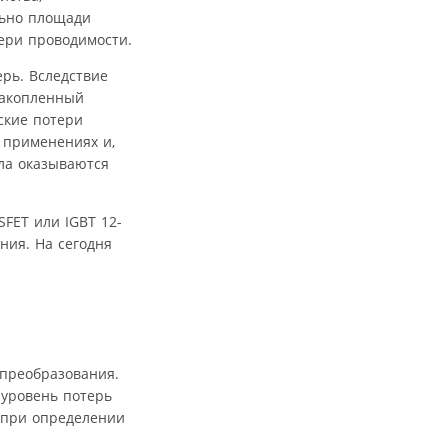
льно площади
ери проводимости.
рь. Вследствие
накопленный
ские потери
 применениях и,
ла оказываются
FET или IGBT 12-
ния. На сегодня
 преобразования.
 уровень потерь
 при определении