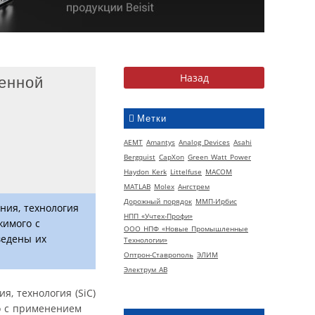
енной
Метки
AEMT
Amantys
Analog Devices
Asahi
Bergquist
CapXon
Green Watt Power
Haydon Kerk
Littelfuse
MACOM
MATLAB
Molex
Ангстрем
Дорожный порядок
ММП-Ирбис
ния, технология
НПП «Учтех-Профи»
жимого с
ООО НПФ «Новые Промышленные
ведены их
Технологии»
Оптрон-Ставрополь
ЭЛИМ
Электрум АВ
, технология (SiC)
о с применением