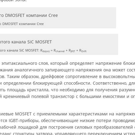
о DMOSFET компании Cree
го канала SiC MOSFET: R
= R
+ R
+ R
ds(on)
channel
JFET
Drift
 эпитаксиального слоя, который определяет напряжение блок
ржания аналогичного запирающего напряжения она может сост
в. Таким образом, дрейфовое сопротивление в высоковольтн
 определении блокирующей способности. Соответственно, д
ть площадь кристалла, что необходимо для получения разумн
гой кремниевый полевой транзистор с большими емкостями и 
мниевые MOSFET с приемлемыми характеристиками на напряжен
уются IGBT-приборы, обеспечивающие низкие потери проводим
 рабочей лошадкой для построения силовых преобразователей
еданс структуры затвора, управляющего переключением устро