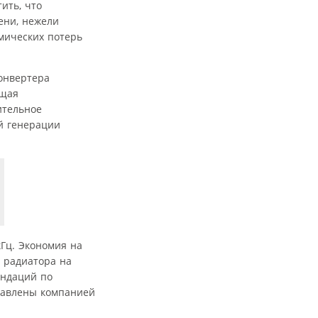
ить, что
ени, нежели
мических потерь
онвертера
бщая
ительное
й генерации
кГц. Экономия на
 радиатора на
ендаций по
тавлены компанией