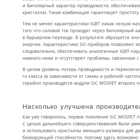
и биполярный характер проводимости, обеспечиваю
кристалла). Такая комбинация гарантирует простот
Тем не менее характеристики IGBT никак нельзя на
того что силовой ток проходит через биполярный к
в барьерном переходе. В результате образуется зн
энергии. Характеристики SiC-приборов позволяют и
следовательно, обеспечивать аналогичные IGBT-па
намного ниже и отсутствуют проблемы, связанные с
В целом уровень потерь проводимости и переключен
го класса (в зависимости от схемы и рабочей часто
серийно производятся модули SiC MOSFET второго п
Насколько улучшена производите
Как уже говорилось, первое поколение SiC MOSFET
С целью дальнейшего совершенствования были умен
и использовать кристаллы меньшего размера для д
блокирующей способности, поэтому здесь возможно 