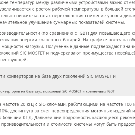
оне температур между различными устройствами важно отмет
увеличивается с ростом рабочей температуры в большей степ
ительно низких частотах переключения снижение уровня дина
значительное улучшение суммарных показателей системы.
производительности (по сравнению с IGBT) для повышающего к
азования энергии солнечных батарей. На графике показана о
е мощности нагрузки. Полученные данные подтверждают знач
поколений SiC MOSFET и подчеркивают преимущества новейше
дшествующей.
онверторов на базе двух поколений SiC MOSFET и кремниевых IGBT
 частоте 20 кГц с SiC-ключами, работающими на частоте 100 
10%, достигнута за счет переопределения моточных изделий и
но больший КПД. Дальнейшие подробности, касающиеся реком
 производительности и стоимости системы могут быть предос