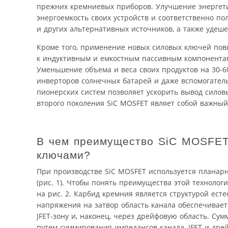
прежних кремниевых приборов. Улучшение энергети
энергоемкость своих устройств и соответственно п
и других альтернативных источников, а также удеше
Кроме того, применение новых силовых ключей повы
к индуктивным и емкостным пассивным компонентам
Уменьшение объема и веса своих продуктов на 30-
инверторов солнечных батарей и даже вспомогатель
пионерских систем позволяет ускорить вывод силов
второго поколения SiC MOSFET являет собой важный 
В чем преимущество SiC MOSFET
ключами?
При производстве SiC MOSFET используется планар
(рис. 1). Чтобы понять преимущества этой техноло
на рис. 2. Карбид кремния является структурой ес
напряжения на затвор область канала обеспечивает
JFET-зону и, наконец, через дрейфовую область. С
путем суммирования импедансов канала, JFET и дре