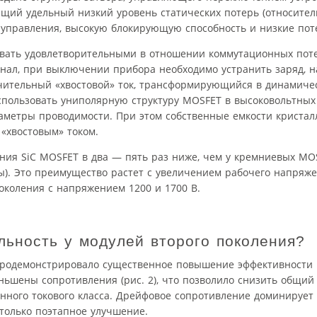
щий удельный низкий уровень статических потерь (относите
у управления, высокую блокирующую способность и низкие пот
звать удовлетворительными в отношении коммутационных поте
анал, при выключении прибора необходимо устранить заряд, 
ачительный «хвостовой» ток, трансформирующийся в динамиче
спользовать униполярную структуру MOSFET в высоковольтных
раметры проводимости. При этом собственные емкости кристал
 «хвостовым» током.
ия SiC MOSFET в два — пять раз ниже, чем у кремниевых MOS
ты). Это преимущество растет с увеличением рабочего напряже
околения с напряжением 1200 и 1700 В.
льность у модулей второго поколения?
 продемонстрировало существенное повышение эффективности
ьшены сопротивления (рис. 2), что позволило снизить общий
анного токового класса. Дрейфовое сопротивление доминирует
только поэтапное улучшение.