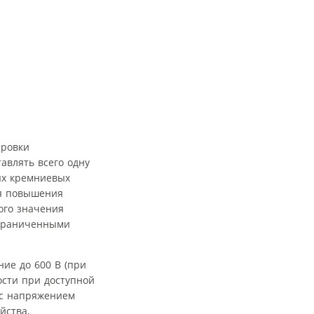
ировки
авлять всего одну
ых кремниевых
ля повышения
ого значения
ограниченными
ие до 600 В (при
ости при доступной
 с напряжением
йства,