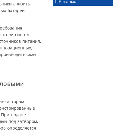
Реклама
оники снизить
ных батарей
требования
атели систем.
точников питания,
инновационных,
 производителями
иловыми
анзисторам
монстрированные
. При подаче
ный под затвором,
ра определяется