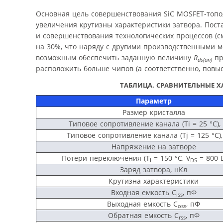
Основная цель совершенствования SiC MOSFET-топол
увеличения крутизны характеристики затвора. Пост
и совершенствования технологических процессов (с
на 30%, что наряду с другими производственными м
возможным обеспечить заданную величину
R
пр
ds(on)
расположить больше чипов (а соответственно, повыс
ТАБЛИЦА. СРАВНИТЕЛЬНЫЕ ХА
Параметр
Размер кристалла
Типовое сопротивление канала (Ti = 25 °C)
Типовое сопротивление канала (Tj = 125 °C)
Напряжение на затворе
Потери переключения (T
= 150 °C, V
= 800 
I
DS
Заряд затвора, нКл
Крутизна характеристики
Входная емкость C
, пФ
iss
Выходная емкость C
, пФ
oss
Обратная емкость C
, пФ
rss