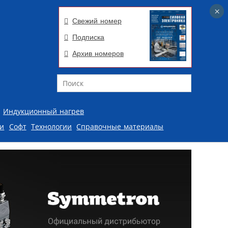
×
×
Свежий номер
Подписка
Архив номеров
Поиск
Индукционный нагрев
ии
Софт
Технологии
Справочные материалы