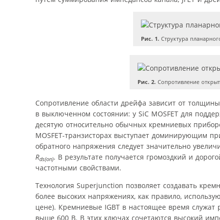
Рис. 1.
Структура планарног
Рис. 2.
Сопротивление открыто
Сопротивление области дрейфа зависит от толщины
в выключенном состоянии: у SiC MOSFET для подде
десятую относительно обычных кремниевых приборо
MOSFET-транзисторах выступает доминирующим при
обратного напряжения следует значительно увеличи
R
. В результате получается громоздкий и доро
ds(on)
частотными свойствами.
Технология Superjunction позволяет создавать кре
более высоких напряжениях, как правило, использ
цене). Кремниевые IGBT в настоящее время служат
выше 600 В. В этих ключах сочетаются высокий имп