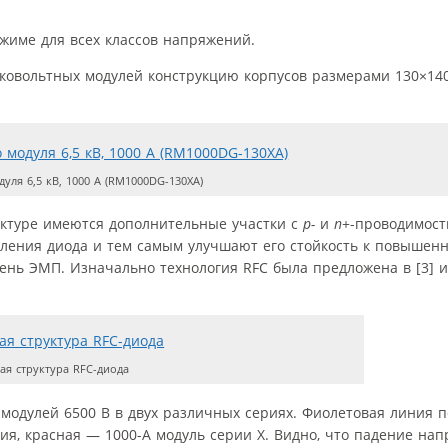
жиме для всех классов напряжений.
ковольтных модулей конструкцию корпусов размерами 130×140
ля 6,5 кВ, 1000 А (RM1000DG-130XA)
руктуре имеются дополнительные участки с
р-
и
n
+-проводимост
овления диода и тем самым улучшают его стойкость к повышен
ень ЭМП. Изначально технология RFC была предложена в [3] 
я структура RFC-диода
 модулей 6500 В в двух различных сериях. Фиолетовая линия 
ия, красная — 1000-А модуль серии X. Видно, что падение нап