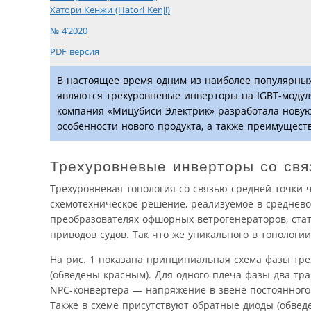
Хатори Кенжи (Hatori Kenji)
№ 4’2020
PDF версия
В настоящее время одним из наиболее популярных
являются трехуровневые инверторы на IGBT-модул
компания «Мицубиси Электрик» разработала новую
особенности нового продукта, а также преимущест
Трехуровневые инверторы со свя
Трехуровневая топология со связью средней точки ч
схемотехническое решение, реализуемое в среднев
преобразователях офшорных ветрогенераторов, стат
приводов судов. Так что же уникального в топологи
На рис. 1 показана принципиальная схема фазы тре
(обведены красным). Для одного плеча фазы два тр
NPC-конвертера — напряжение в звене постоянного
Также в схеме присутствуют обратные диоды (обвед