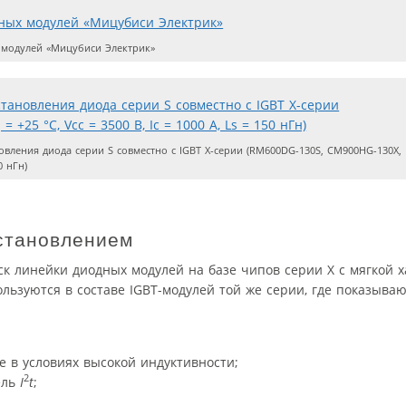
модулей «Мицубиси Электрик»
вления диода серии S совместно с IGBT X-серии (RM600DG-130S, CM900HG-130X,
0 нГн)
становлением
к линейки диодных модулей на базе чипов серии X c мягкой 
льзуются в составе IGBT-модулей той же серии, где показыва
е в условиях высокой индуктивности;
2
ель
I
t
;