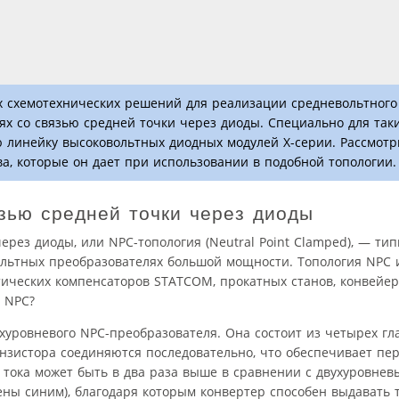
 схемотехнических решений для реализации средневольтного
ях со связью средней точки через диоды. Специально для та
 линейку высоковольтных диодных модулей X-серии. Рассмот
ва, которые он дает при использовании в подобной топологии.
зью средней точки через диоды
ерез диоды, или NPC-топология (Neutral Point Clamped), — ти
ольтных преобразователях большой мощности. Топология NPC и
ических компенсаторов STATCOM, прокатных станов, конвейер
и NPC?
хуровневого NPC-преобразователя. Она состоит из четырех гл
анзистора соединяются последовательно, что обеспечивает п
 тока может быть в два раза выше в сравнении с двухуровнев
ены синим), благодаря которым конвертер способен выдавать