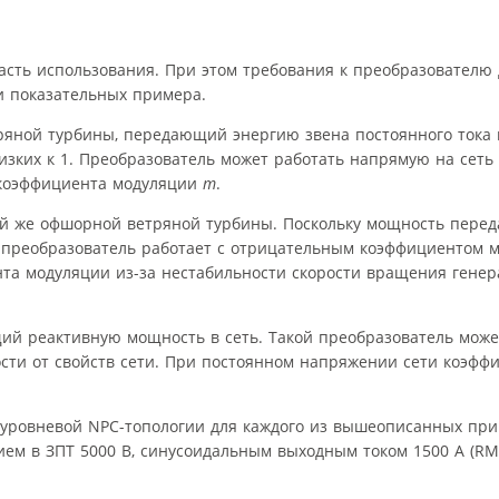
сть использования. При этом требования к преобразователю 
и показательных примера.
ной турбины, передающий энергию звена постоянного тока в
близких к 1. Преобразователь может работать напрямую на сеть
 коэффициента модуляции
m
.
й же офшорной ветряной турбины. Поскольку мощность перед
), преобразователь работает с отрицательным коэффициентом 
та модуляции из-за нестабильности скорости вращения генер
й реактивную мощность в сеть. Такой преобразователь может
сти от свойств сети. При постоянном напряжении сети коэфф
уровневой NPC-топологии для каждого из вышеописанных при
м в ЗПТ 5000 В, синусоидальным выходным током 1500 А (RMS