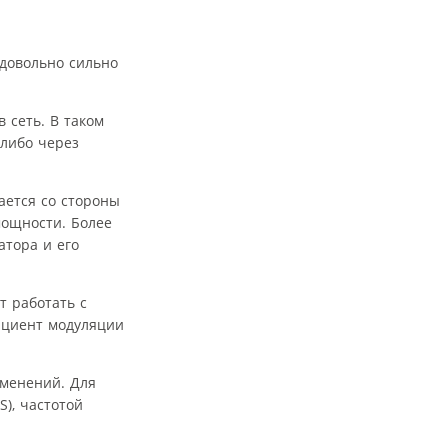
довольно сильно
 сеть. В таком
 либо через
ается со стороны
мощности. Более
атора и его
 работать с
ициент модуляции
менений. Для
), частотой