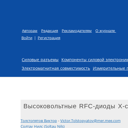
Авторам
Редакция
Рекламодателям
О журнале
Войти
|
Регистрация
Skip to content
Силовые разъемы
Компоненты силовой электрони
Электромагнитная совместимость
Измерительные 
Высоковольтные RFC-диоды X-се
Толстопятов Виктор
-
Victor.Tolstopyatov@mer.mee.com
Солтау Нилс (Soltau Nils)