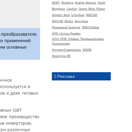
AEMT
Amantys
Analog Devices
Asahi
Bergquist
CapXon
Green Watt Power
Haydon Kerk
Littelfuse
MACOM
MATLAB
Molex
Ангстрем
Дорожный порядок
ММП-Ирбис
НПП «Учтех-Профи»
 преобразователя
ООО НПФ «Новые Промышленные
ких применений
Технологии»
рим основные
Оптрон-Ставрополь
ЭЛИМ
Электрум АВ
Реклама
пичное
спользуется в
ов и даже тяговых
авных IGBT
ервое преимущество
ым инвертором.
 три различных