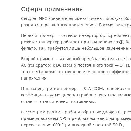
Сфера применения
Сегодня NPC-конвертеры имеют очень широкую обла
разнятся в различных применениях. Рассмотрим тр
Первый пример — сетевой инвертор офшорной ветря
режиме конвертер работает при значениях cos(
j
), 
фильтр. Так, требуется лишь небольшое изменение
Второй пример — активный преобразователь все то
AC (генератор) к DC (звено постоянного тока — ЗПТ
того, необходимо постоянное изменение коэффициен
напряжения.
И наконец, третий пример — STATCOM, генерирующи
коэффициентом мощности в районе нуля в зависимо
остается относительно постоянным.
Рассмотрим режимы работы обратных диодов в трех
примера возьмем NPC-преобразователь с напряжение
переключения 600 Гц и выходной частотой 50 Гц.