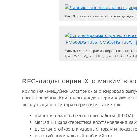
Рис. 3.
Линейка высоковольтных диодных 
Рис. 4.
Осциллограмма обратного восстано
T
= +25 °C, V
= 3500 В, I
= 1000 А, Ls = 15
j
cc
c
RFC-диоды серии X с мягким вос
Компания «Мицубиси Электрик» анонсировала выпус
восстановления. Кристаллы диодов серии X уже испо
эксплуатационные характеристики, такие как:
широкая область безопасной работы (RRSOA);
мягкая [2] характеристика восстановления даж
высокая стойкость к ударным токам и показат
высокий номинальный рабочий ток;