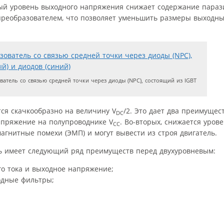
ый уровень выходного напряжения снижает содержание параз
преобразователем, что позволяет уменьшить размеры выходны
тель со связью средней точки через диоды (NPC), состоящий из IGBT
тся скачкообразно на величину V
/2. Это дает два преимущест
DC
апряжение на полупроводнике V
. Во-вторых, снижается уров
CC
агнитные помехи (ЭМП) и могут вывести из строя двигатель.
ь имеет следующий ряд преимуществ перед двухуровневым:
го тока и выходное напряжение;
одные фильтры;