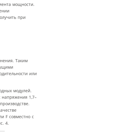
циента мощности.
шении
получить при
енения. Таким
кущими
одительности или
одных модулей.
 напряжения 1,7–
 производстве.
качестве
и F совместно с
. 4.