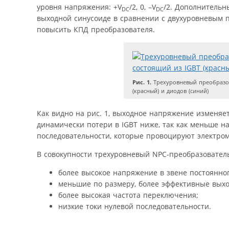
уровня напряжения: +V
/2, 0, –V
/2. Дополнительн
DC
DC
выходной синусоиде в сравнении с двухуровневым 
повысить КПД преобразователя.
Рис. 1.
Трехуровневый преобразова
(красный) и диодов (синий)
Как видно на рис. 1, выходное напряжение изменяе
динамически потери в IGBT ниже, так как меньше н
последовательности, которые провоцируют электром
В совокупности трехуровневый NPC-преобразовател
более высокое напряжение в звене постоянно
меньшие по размеру, более эффективные вых
более высокая частота переключения;
низкие токи нулевой последовательности.