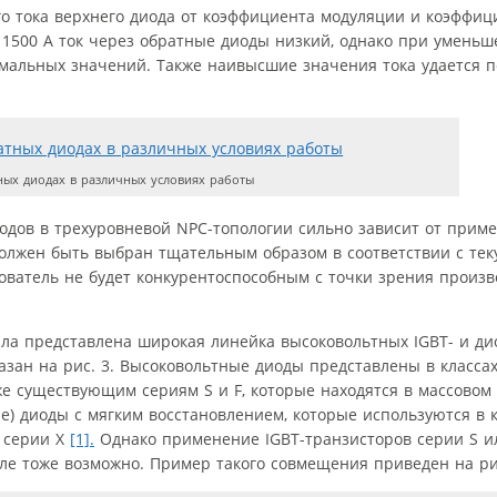
го тока верхнего диода от коэффициента модуляции и коэффи
 1500 А ток через обратные диоды низкий, однако при умень
имальных значений. Также наивысшие значения тока удается 
ых диодах в различных условиях работы
иодов в трехуровневой NPC-топологии сильно зависит от прим
должен быть выбран тщательным образом в соответствии с те
ователь не будет конкурентоспособным с точки зрения произв
ла представлена широкая линейка высоковольтных IGBT- и ди
зан на рис. 3. Высоковольтные диоды представлены в классах
же существующим сериям S и F, которые находятся в массовом
ode) диоды с мягким восстановлением, которые используются в 
 серии Х
[1].
Однако применение IGBT-транзисторов серии S ил
ле тоже возможно. Пример такого совмещения приведен на рис