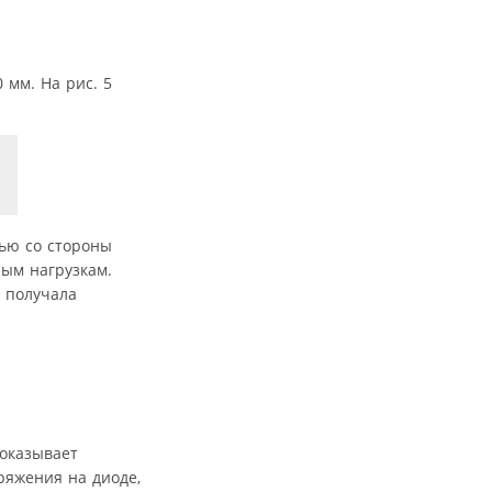
 мм. На рис. 5
ью со стороны
ным нагрузкам.
и получала
показывает
ряжения на диоде,