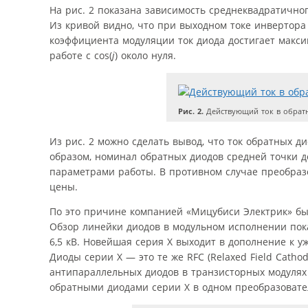
На рис. 2 показана зависимость среднеквадратично
Из кривой видно, что при выходном токе инвертора
коэффициента модуляции ток диода достигает макс
работе с cos(
j
) около нуля.
Рис. 2.
Действующий ток в обратн
Из рис. 2 можно сделать вывод, что ток обратных д
образом, номинал обратных диодов средней точки 
параметрами работы. В противном случае преобраз
цены.
По это причине компанией «Мицубиси Электрик» бы
Обзор линейки диодов в модульном исполнении пока
6,5 кВ. Новейшая серия X выходит в дополнение к у
Диоды серии X — это те же RFC (Relaxed Field Cath
антипараллельных диодов в транзисторных модулях
обратными диодами серии X в одном преобразовате