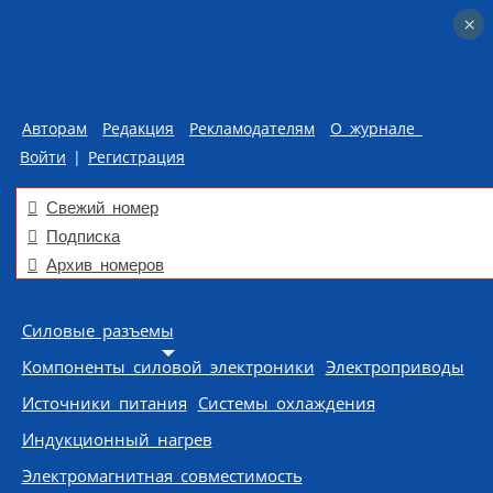
×
×
Авторам
Редакция
Рекламодателям
О журнале
Войти
|
Регистрация
Свежий номер
Подписка
Архив номеров
Skip to content
Силовые разъемы
Компоненты силовой электроники
Электроприводы
Источники питания
Системы охлаждения
Индукционный нагрев
Электромагнитная совместимость