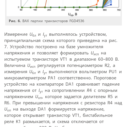
Рис. 6.
ВАХ партии транзисторов FGD4536
Измерение
U
и
I
выполнялось устройством,
бл
ут
принципиальная схема которого приведена на рис.
7. Устройство построено на базе умножителя
напряжения и позволяет формировать
U
на
исп
испытуемом транзисторе VT1 в диапазоне 60–800 В.
Величина
U
регулируется потенциометром R2, а
исп
измерения
U
и
I
выполняются вольтметром PU1 и
бл
ут
микроамперметром PA1 соответственно. Пороговое
устройство на компараторе DA1 сравнивает падение
напряжения от
I
на сопротивлении
R
4 с опорным
ут
напряжением
U
, которое задается делителем R5 и
оп
R6. При превышении напряжения с резистора R4 над
U
на выходе DA1 формируется напряжение,
оп
которое открывает транзистор VT1, бистабильное
реле K1 размыкается, и схема отключается от