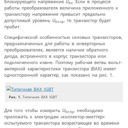
блокирующего напряжения
U
. Если в процессе
бл
работы преобразователя величина приложенного к
транзистору напряжения превысит предельно
допустимый уровень
U
, то транзистор будет
бл.пр
пробит.
Специфической особенностью силовых транзисторов,
предназначенных для работы в инверторных
преобразователях, является наличие обратного
диода, встроенного в корпус транзистора или
подключенного извне. Поэтому рабочая ветвь вольт-
амперной характеристики транзистора (ВАХ) имеет
односторонний характер, как показано на рис. 1.
Рис. 1.
Типичная ВАХ IGBT
Для того чтобы измерить
U
, необходимо
бл.пр
приложить к электродам «коллектор-эмиттер»
испытуемого транзистора возрастающее во времени