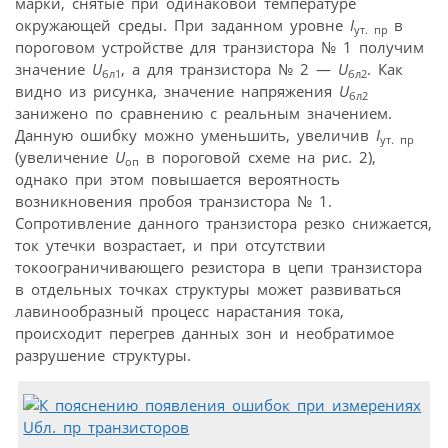
марки, снятые при одинаковой температуре
окружающей среды. При заданном уровне
I
в
ут. пр
пороговом устройстве для транзистора № 1 получим
значение
U
, а для транзистора № 2 —
U
. Как
бл1
бл2
видно из рисунка, значение напряжения
U
бл2
занижено по сравнению с реальным значением.
Данную ошибку можно уменьшить, увеличив
I
ут. пр
(увеличение
U
в пороговой схеме на рис. 2),
оп
однако при этом повышается вероятность
возникновения пробоя транзистора № 1.
Сопротивление данного транзистора резко снижается,
ток утечки возрастает, и при отсутствии
токоограничивающего резистора в цепи транзистора
в отдельных точках структуры может развиваться
лавинообразный процесс нарастания тока,
происходит перегрев данных зон и необратимое
разрушение структуры.