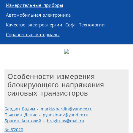
Измерительные приборы
Автомобильная электроника
Качество электроэнергии
Софт
Технологии
Справочные материалы
Особенности измерения
блокирующего напряжения
силовых транзисторов
Бардин Вадим
-
markiz-bardin@yandex.ru
Пьянзин Денис
-
pyanzin-dv@yandex.ru
Брагин Анатолий
-
bragin_av@mail.ru
№ 3’2020