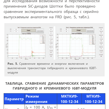
Для исследования возможности и перспективности
применения SiC-диодов Шоттки было проведено
сравнение экспериментального образца с серийно
выпускаемым аналогом на FRD (рис. 5, табл.).
Рис. 5.
Сравнение времени и энергии включения и
выключения транзистора гибридного и кремниевого IGBT-
модуля
ТАБЛИЦА. СРАВНЕНИЕ ДИНАМИЧЕСКИХ ПАРАМЕТРОВ
ГИБРИДНОГО И КРЕМНИЕВОГО IGBT-МОДУЛЯ
Режим
МКТКИ9-
МТКИ9-
Параметр
измерения
100-12-34
100-12-34
I
= 100 А,
U
=
K
ЗЭ