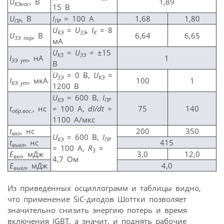
U
, В
1,89
КЭнас
15 B
U
, В
I
= 100 А
1,68
1,80
ПР
ПР
U
=
U
,
I
= 8
КЭ
ЗЭ
К
U
, В
6,64
6,65
ЗЭ пор
мА
U
=
U
= ±15
КЗ
ЗЭ
I
, нА
1
ЗЭ ут
В
U
= 0 В,
U
=
ЗЭ
КЭ
I
, мкА
100
1
КЭ ут
1200 B
U
= 600 В,
I
КЭ
ПР
t
, нс
= 100 А,
dI
/
dt
=
75
140
обр.вос
.
1100 А/мкс
t
, нс
200
350
вкл
U
= 600 В,
I
КЭ
ПР
t
, нс
415
выкл
= 100 А,
R
=
З
E
, мДж
3,0
12,0
вкл
4,7 Ом
E
, мДж
4,0
выкл
Из приведенных осциллограмм и таблицы видно,
что применение SiC-диодов Шоттки позволяет
значительно снизить энергию потерь и время
включения IGBT, а значит, и поднять рабочие