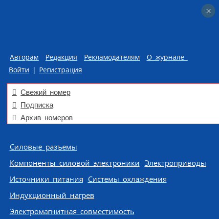
×
×
Авторам
Редакция
Рекламодателям
О журнале
Войти
|
Регистрация
Свежий номер
Подписка
Архив номеров
Skip to content
Силовые разъемы
Компоненты силовой электроники
Электроприводы
Источники питания
Системы охлаждения
Индукционный нагрев
Электромагнитная совместимость